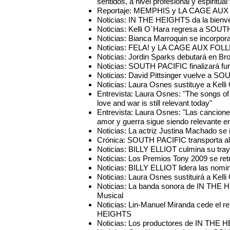
sentidos, a nivel profesional y espiritual
Reportaje: MEMPHIS y LA CAGE AUX F
Noticias: IN THE HEIGHTS da la bienve
Noticias: Kelli O´Hara regresa a SOUT
Noticias: Bianca Marroquin se incorp
Noticias: FELA! y LA CAGE AUX FOLLES
Noticias: Jordin Sparks debutará en
Noticias: SOUTH PACIFIC finalizará fun
Noticias: David Pittsinger vuelve a S
Noticias: Laura Osnes sustituye a Kell
Entrevista: Laura Osnes: "The songs o
love and war is still relevant today"
Entrevista: Laura Osnes: "Las cancion
amor y guerra sigue siendo relevante en
Noticias: La actriz Justina Machado s
Crónica: SOUTH PACIFIC transporta al p
Noticias: BILLY ELLIOT culmina su tray
Noticias: Los Premios Tony 2009 se ret
Noticias: BILLY ELLIOT lidera las nomi
Noticias: Laura Osnes sustituirá a Ke
Noticias: La banda sonora de IN THE 
Musical
Noticias: Lin-Manuel Miranda cede el 
HEIGHTS
Noticias: Los productores de IN THE H