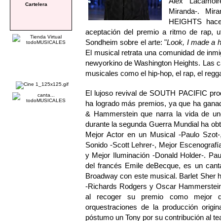
Alex Lacamoir
Cartelera
Miranda-. Mir
HEIGHTS hace 
aceptación del premio a ritmo de rap, u
Sondheim sobre el arte: "
Look, I made a ha
El musical retrata una comunidad de inmigr
newyorkino de Washington Heights. Las can
musicales como el hip-hop, el rap, el regg
El lujoso revival de SOUTH PACIFIC prod
ha logrado más premios, ya que ha ganad
& Hammerstein que narra la vida de uno
durante la segunda Guerra Mundial ha obte
Mejor Actor en un Musical -Paulo Szot-,
Sonido -Scott Lehrer-, Mejor Escenografí
y Mejor Iluminación -Donald Holder-. Pa
del francés Emile deBecque, es un canta
Broadway con este musical. Barlet Sher h
-Richards Rodgers y Oscar Hammerstein,
al recoger su premio como mejor dir
orquestraciones de la producción orig
póstumo un Tony por su contribución al te