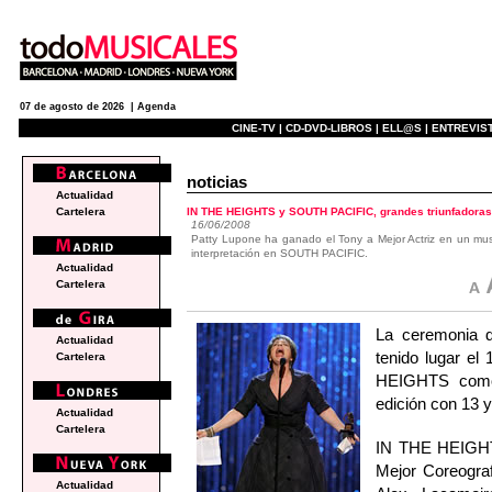
07 de agosto de 2026 |
Agenda
CINE-TV |
CD-DVD-LIBROS |
ELL@S |
ENTREVIST
noticias
Actualidad
IN THE HEIGHTS y SOUTH PACIFIC, grandes triunfadoras
Cartelera
16/06/2008
Patty Lupone ha ganado el Tony a Mejor Actriz en un mu
interpretación en SOUTH PACIFIC.
Actualidad
Cartelera
La ceremonia d
Actualidad
tenido lugar el
Cartelera
HEIGHTS como
edición con 13 
Actualidad
Cartelera
IN THE HEIGHTS
Mejor Coreogra
Actualidad