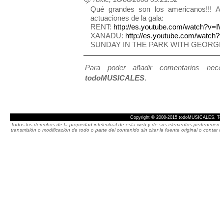
Qué grandes son los americanos!!! A
actuaciones de la gala:
RENT:
http://es.youtube.com/watch?
XANADU:
http://es.youtube.com/watc
SUNDAY IN THE PARK WITH GEORG
Para poder añadir comentarios neces
todoMUSICALES
.
Copyright © 2008-2015 todoMUSICALES. To
Todos los derechos de la propiedad intelectual de esta web y de sus elementos pertenecen 
transmisión o modificación de todo o parte del contenido sin citar la fuente original o cont