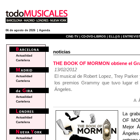
06 de agosto de 2026 |
Agenda
CINE-TV |
CD-DVD-LIBROS |
ELL@S |
ENTREVIST
noticias
Actualidad
Cartelera
THE BOOK OF MORMON obtiene el Gram
13/02/2012
El musical de Robert Lopez, Trey Parker 
Actualidad
Cartelera
los premios Grammy que tuvo lugar el 
Ángeles.
Actualidad
Cartelera
La grab
Actualidad
OF MOR
Cartelera
Mejor Á
Ángeles 
Actualidad
entrega 