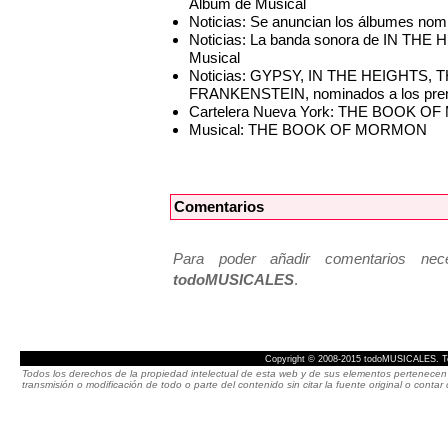
Álbum de Musical
Noticias: Se anuncian los álbumes nom
Noticias: La banda sonora de IN THE 
Musical
Noticias: GYPSY, IN THE HEIGHTS
FRANKENSTEIN, nominados a los pr
Cartelera Nueva York: THE BOOK OF 
Musical: THE BOOK OF MORMON
Comentarios
Para poder añadir comentarios neces
todoMUSICALES
.
Copyright © 2008-2015 todoMUSICALES. To
Todos los derechos de la propiedad intelectual de esta web y de sus elementos pertenecen 
transmisión o modificación de todo o parte del contenido sin citar la fuente original o cont