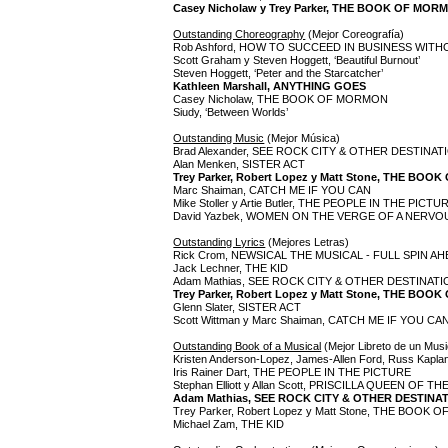
Casey Nicholaw y Trey Parker, THE BOOK OF MOR
Outstanding Choreography
(Mejor Coreografía)
Rob Ashford, HOW TO SUCCEED IN BUSINESS WIT
Scott Graham y Steven Hoggett, ‘Beautiful Burnout’
Steven Hoggett, ‘Peter and the Starcatcher’
Kathleen Marshall, ANYTHING GOES
Casey Nicholaw, THE BOOK OF MORMON
Siudy, ‘Between Worlds’
Outstanding Music
(Mejor Música)
Brad Alexander, SEE ROCK CITY & OTHER DESTINAT
Alan Menken, SISTER ACT
Trey Parker, Robert Lopez y Matt Stone, THE BO
Marc Shaiman, CATCH ME IF YOU CAN
Mike Stoller y Artie Butler, THE PEOPLE IN THE PICTU
David Yazbek, WOMEN ON THE VERGE OF A NER
Outstanding Lyrics
(Mejores Letras)
Rick Crom, NEWSICAL THE MUSICAL - FULL SPIN A
Jack Lechner, THE KID
Adam Mathias, SEE ROCK CITY & OTHER DESTINAT
Trey Parker, Robert Lopez y Matt Stone, THE BO
Glenn Slater, SISTER ACT
Scott Wittman y Marc Shaiman, CATCH ME IF YOU CA
Outstanding Book of a Musical
(Mejor Libreto de un Musi
Kristen Anderson-Lopez, James-Allen Ford, Russ Kapl
Iris Rainer Dart, THE PEOPLE IN THE PICTURE
Stephan Elliott y Allan Scott, PRISCILLA QUEEN OF
Adam Mathias, SEE ROCK CITY & OTHER DESTINA
Trey Parker, Robert Lopez y Matt Stone, THE BOOK
Michael Zam, THE KID