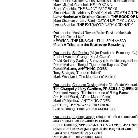
Outstanding Orchestrations
(Mejores Orquestaciones)
Mary-Mitchell Campbell, HELLO AGAIN
Bruce Coughlin, THE BURNT PART BOYS
Simon Hale, Jim Abbott y David Yazbek, WOMEN 
Larry Hochman y Stephen Oremus, THE BOOK O
Marc Shaiman y Larry Blank, CATCH ME IF YOU CAN
Lynne Shankel, THE EXTRAORDINARY ORDINARY
Outstanding Musical Revue
(Mejor Revista Musical)
‘Fyvush Finkel Live!’
NEWSICAL THE MUSICAL - FULL SPIN AHEAD
‘Rain: A Tribute to the Beatles on Broadway’
Outstanding Set Design
(Mejor Diseño de Escenografía)
Rachel Hauck, ‘Orange, Hat & Grace’
David Korins y Zachary Borovay (diseño de proyeccione
Derek McLane, ‘Bengal Tiger at the Baghdad Zoo’
Derek McLane, ANYTHING GOES
Tony Straiges, ‘Treasure Island’
Mark Wendland, ‘The Merchant of Venice’
Outstanding Costume Design
(Mejor Diseño de Vestuari
Tim Chappel y Lizzy Gardiner, PRISCILLA QUEEN
Desmond Heeley, ‘The Importance of Being Earnest’
Ann Hould-Ward, ‘A Free Man of Color’
Martin Pakledinaz, ANYTHING GOES
Ann Roth, THE BOOK OF MORMON
Paloma Young, ‘Peter and the Starcatcher’
Outstanding Lighting Design
(Mejor Diseño de Iluminació
Jean Kalman, ‘John Gabriel Borkman’
R. Lee Kennedy, SEE ROCK CITY & OTHER DESTINA
David Lander, ‘Bengal Tiger at the Baghdad Zoo’
Laura Mroczkowski, ‘Spy Garbo’
Ben Stanton, ‘The Whipping Man’