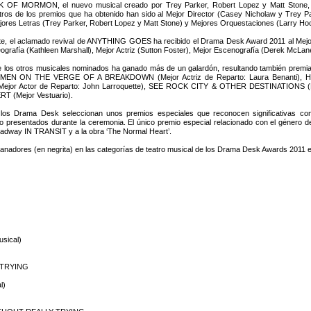
OF MORMON, el nuevo musical creado por Trey Parker, Robert Lopez y Matt Stone,
tros de los premios que ha obtenido han sido al Mejor Director (Casey Nicholaw y Trey P
jores Letras (Trey Parker, Robert Lopez y Matt Stone) y Mejores Orquestaciones (Larry 
te, el aclamado revival de ANYTHING GOES ha recibido el Drama Desk Award 2011 al Mejor
ografía (Kathleen Marshall), Mejor Actriz (Sutton Foster), Mejor Escenografía (Derek McLan
e los otros musicales nominados ha ganado más de un galardón, resultando también pre
OMEN ON THE VERGE OF A BREAKDOWN (Mejor Actriz de Reparto: Laura Benanti
ejor Actor de Reparto: John Larroquette), SEE ROCK CITY & OTHER DESTINATIONS (
T (Mejor Vestuario).
los Drama Desk seleccionan unos premios especiales que reconocen significativas cont
 presentados durante la ceremonia. El único premio especial relacionado con el género del 
oadway IN TRANSIT y a la obra ‘The Normal Heart’.
anadores (en negrita) en las categorías de teatro musical de los Drama Desk Awards 2011 es
usical)
 TRYING
l)