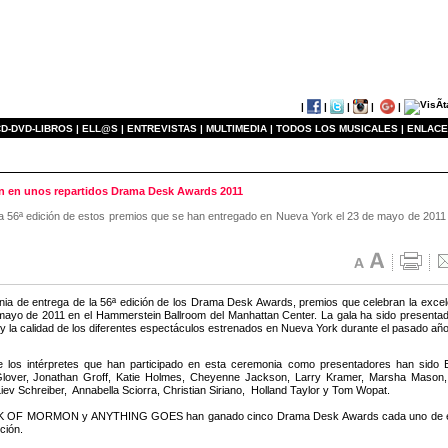
|
|
|
|
|
D-DVD-LIBROS |
ELL@S |
ENTREVISTAS |
MULTIMEDIA |
TODOS LOS MUSICALES |
ENLACE
n unos repartidos Drama Desk Awards 2011
a 56ª edición de estos premios que se han entregado en Nueva York el 23 de mayo de 2011
ia de entrega de la 56ª edición de los Drama Desk Awards, premios que celebran la excele
mayo de 2011 en el Hammerstein Ballroom del Manhattan Center. La gala ha sido presentada 
 y la calidad de los diferentes espectáculos estrenados en Nueva York durante el pasado año
 los intérpretes que han participado en esta ceremonia como presentadores han sido El
lover, Jonathan Groff, Katie Holmes, Cheyenne Jackson, Larry Kramer, Marsha Mason, 
Liev Schreiber, Annabella Sciorra, Christian Siriano, Holland Taylor y Tom Wopat.
OF MORMON y ANYTHING GOES han ganado cinco Drama Desk Awards cada uno de ellos,
ción.