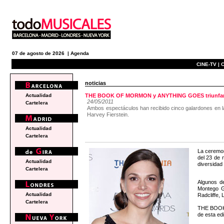
07 de agosto de 2026 |
Agenda
CINE-TV |
C
noticias
Actualidad
THE BOOK OF MORMON y ANYTHING GOES triunfan e
24/05/2011
Cartelera
Ambos espectáculos han recibido cinco galardones en l
Harvey Fierstein.
Actualidad
Cartelera
La ceremon
del 23 de 
Actualidad
diversidad
Cartelera
Algunos de
Montego G
Actualidad
Radcliffe, 
Cartelera
THE BOOK 
de esta edi