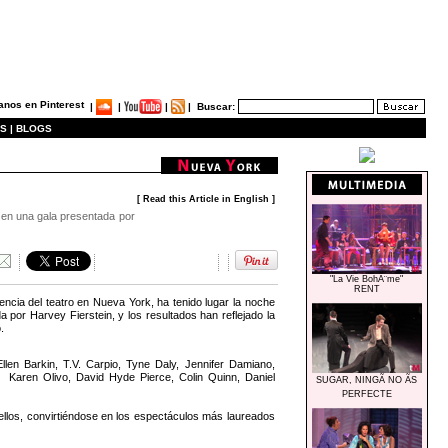
|
|
|
|
Buscar:
S |
BLOGS
[ Read this Article in English ]
 en una gala presentada por
"La Vie BohÃ¨me"
RENT
ncia del teatro en Nueva York, ha tenido lugar la noche
por Harvey Fierstein, y los resultados han reflejado la
.
len Barkin, T.V. Carpio, Tyne Daly, Jennifer Damiano,
Karen Olivo, David Hyde Pierce, Colin Quinn, Daniel
SUGAR, NINGÃ NO ÃS
PERFECTE
 convirtiéndose en los espectáculos más laureados