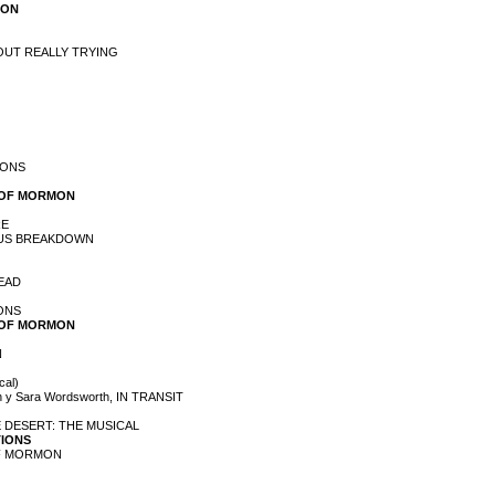
MON
HOUT REALLY TRYING
IONS
OK OF MORMON
RE
VOUS BREAKDOWN
HEAD
IONS
OK OF MORMON
N
cal)
an y Sara Wordsworth, IN TRANSIT
 THE DESERT: THE MUSICAL
TIONS
 OF MORMON