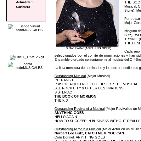
THE BOOK 
Actualidad
Musical. O
Cartelera
Stone), Me
Por su par
Mejor Core
Ninguno d
Butz), W
TRYING (M
THE DESER
Cada año 
seleccionados por el comité de nominaciones y han sido
Ensamble otorgado conjuntamente al musical del Off-Br
La lista completa de nominados y los correspondientes g
Outstanding Musical
(Mejor Musical)
IN TRANSIT
PRISCILLA QUEEN OF THE DESERT: THE MUSICAL
SEE ROCK CITY & OTHER DESTINATIONS
SISTER ACT
THE BOOK OF MORMON
THE KID
Outstanding Revival of a Musical
(Mejor Revival de un M
ANYTHING GOES
HELLO AGAIN
HOW TO SUCCEED IN BUSINESS WITHOUT REALLY
Outstanding Actor in a Musical
(Mejor Actor en un Musica
Norbert Leo Butz, CATCH ME IF YOU CAN
Colin Donnell, ANYTHING GOES