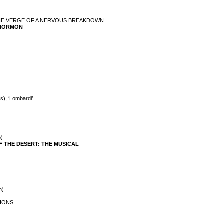
ON THE VERGE OF A NERVOUS BREAKDOWN
F MORMON
s), ‘Lombardi’
o)
 OF THE DESERT: THE MUSICAL
n)
TIONS