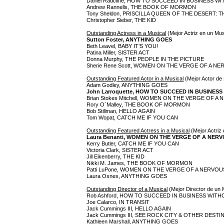
Daniel Radcliffe, HOW TO SUCCEED IN BUSINESS 
Andrew Rannells, THE BOOK OF MORMON
Tony Sheldon, PRISCILLA QUEEN OF THE DESERT: 
Christopher Sieber, THE KID
Outstanding Actress in a Musical
(Mejor Actriz en un Mus
Sutton Foster, ANYTHING GOES
Beth Leavel, BABY IT’S YOU!
Patina Miller, SISTER ACT
Donna Murphy, THE PEOPLE IN THE PICTURE
Sherie Rene Scott, WOMEN ON THE VERGE OF A 
Outstanding Featured Actor in a Musical
(Mejor Actor de
Adam Godley, ANYTHING GOES
John Larroquette, HOW TO SUCCEED IN BUSINES
Brian Stokes Mitchell, WOMEN ON THE VERGE OF
Rory O´Malley, THE BOOK OF MORMON
Bob Stillman, HELLO AGAIN
Tom Wopat, CATCH ME IF YOU CAN
Outstanding Featured Actress in a Musical
(Mejor Actriz
Laura Benanti, WOMEN ON THE VERGE OF A NE
Kerry Butler, CATCH ME IF YOU CAN
Victoria Clark, SISTER ACT
Jill Eikenberry, THE KID
Nikki M. James, THE BOOK OF MORMON
Patti LuPone, WOMEN ON THE VERGE OF A NERV
Laura Osnes, ANYTHING GOES
Outstanding Director of a Musical
(Mejor Director de un 
Rob Ashford, HOW TO SUCCEED IN BUSINESS WIT
Joe Calarco, IN TRANSIT
Jack Cummings III, HELLO AGAIN
Jack Cummings III, SEE ROCK CITY & OTHER DESTI
Kathleen Marshall, ANYTHING GOES