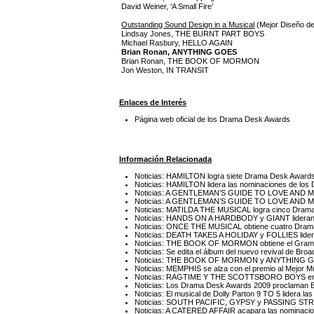
David Weiner, ‘A Small Fire’
Outstanding Sound Design in a Musical
(Mejor Diseño de
Lindsay Jones, THE BURNT PART BOYS
Michael Rasbury, HELLO AGAIN
Brian Ronan, ANYTHING GOES
Brian Ronan, THE BOOK OF MORMON
Jon Weston, IN TRANSIT
Enlaces de Interés
Página web oficial de los Drama Desk Awards
Información Relacionada
Noticias: HAMILTON logra siete Drama Desk Award
Noticias: HAMILTON lidera las nominaciones de lo
Noticias: A GENTLEMAN’S GUIDE TO LOVE AND MU
Noticias: A GENTLEMAN’S GUIDE TO LOVE AND MUR
Noticias: MATILDA THE MUSICAL logra cinco Dram
Noticias: HANDS ON A HARDBODY y GIANT lideran 
Noticias: ONCE THE MUSICAL obtiene cuatro Dra
Noticias: DEATH TAKES A HOLIDAY y FOLLIES lider
Noticias: THE BOOK OF MORMON obtiene el Grammy
Noticias: Se edita el álbum del nuevo revival de
Noticias: THE BOOK OF MORMON y ANYTHING GOES
Noticias: MEMPHIS se alza con el premio al Mejor 
Noticias: RAGTIME Y THE SCOTTSBORO BOYS encab
Noticias: Los Drama Desk Awards 2009 proclaman B
Noticias: El musical de Dolly Parton 9 TO 5 lidera
Noticias: SOUTH PACIFIC, GYPSY y PASSING STRA
Noticias: A CATERED AFFAIR acapara las nominaci