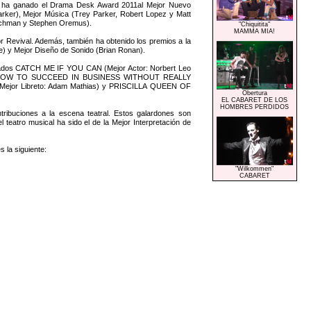
 ha ganado el Drama Desk Award 2011al Mejor Nuevo
arker), Mejor Música (Trey Parker, Robert Lopez y Matt
Hochman y Stephen Oremus).
"Chiquitita"
MAMMA MIA!
 Revival. Además, también ha obtenido los premios a la
e) y Mejor Diseño de Sonido (Brian Ronan).
miados CATCH ME IF YOU CAN (Mejor Actor: Norbert Leo
), HOW TO SUCCEED IN BUSINESS WITHOUT REALLY
Mejor Libreto: Adam Mathias) y PRISCILLA QUEEN OF
Obertura
EL CABARET DE LOS
HOMBRES PERDIDOS
ribuciones a la escena teatral. Estos galardones son
teatro musical ha sido el de la Mejor Interpretación de
 la siguiente:
"Wilkommen"
CABARET