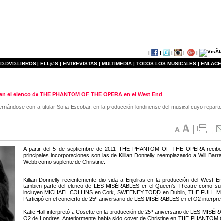
|
|
|
|
|
D-DVD-LIBROS |
ELL@S |
ENTREVISTAS |
MULTIMEDIA |
TODOS LOS MUSICALES |
ENLACE
ios en el elenco de THE PHANTOM OF THE OPERA en el West End
lternándose con la titular Sofia Escobar, en la producción londinense del musical cuyo rep
A partir del 5 de septiembre de 2011 THE PHANTOM OF THE OPERA recibe 
principales incorporaciones son las de Killian Donnelly reemplazando a Will Barr
Webb como suplente de Christine.
Killian Donnelly recientemente dio vida a Enjolras en la producción del Wes
también parte del elenco de LES MISÉRABLES en el Queen’s Theatre como supl
incluyen MICHAEL COLLINS en Cork, SWEENEY TODD en Dublin, THE FULL MO
Participó en el concierto de 25º aniversario de LES MISÉRABLES en el O2 interpr
Katie Hall interpretó a Cosette en la producción de 25º aniversario de LES MISÉRA
O2 de Londres. Anteriormente había sido cover de Christine en THE PHANTOM O