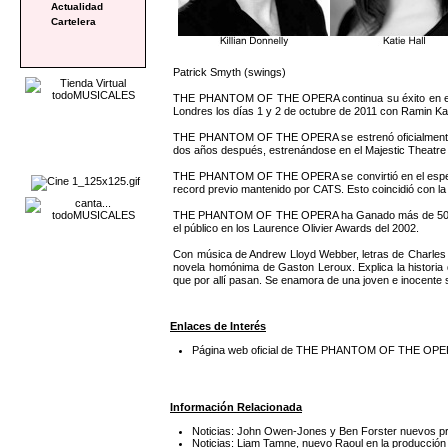
Actualidad
Cartelera
Patrick Smyth (swings)
THE PHANTOM OF THE OPERA continua su éxito en el Her 
Londres los días 1 y 2 de octubre de 2011 con Ramin Ka
THE PHANTOM OF THE OPERA se estrenó oficialmente en 
dos años después, estrenándose en el Majestic Theatre 
THE PHANTOM OF THE OPERA se convirtió en el espectác
record previo mantenido por CATS. Esto coincidió con l
THE PHANTOM OF THE OPERA ha Ganado más de 50 grandes
el público en los Laurence Olivier Awards del 2002.
Con música de Andrew Lloyd Webber, letras de Charles
novela homónima de Gaston Leroux. Explica la historia 
que por allí pasan. Se enamora de una joven e inocente
Enlaces de Interés
Página web oficial de THE PHANTOM OF THE OP
Información Relacionada
Noticias: John Owen-Jones y Ben Forster nuevos
Noticias: Liam Tamne, nuevo Raoul en la produc