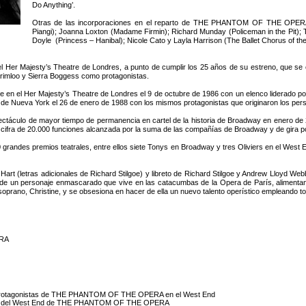
Do Anything’.
Otras de las incorporaciones en el reparto de THE PHANTOM OF THE OPERA
Piangi); Joanna Loxton (Madame Firmin); Richard Munday (Policeman in the Pit); Tim
Doyle (Princess – Hanibal); Nicole Cato y Layla Harrison (The Ballet Chorus of t
Majesty’s Theatre de Londres, a punto de cumplir los 25 años de su estreno, que se cel
rimloo y Sierra Boggess como protagonistas.
el Her Majesty’s Theatre de Londres el 9 de octubre de 1986 con un elenco liderado por
de Nueva York el 26 de enero de 1988 con los mismos protagonistas que originaron los per
ulo de mayor tiempo de permanencia en cartel de la historia de Broadway en enero de 
a cifra de 20.000 funciones alcanzada por la suma de las compañías de Broadway y de gira p
 premios teatrales, entre ellos siete Tonys en Broadway y tres Oliviers en el West En
 Hart (letras adicionales de Richard Stilgoe) y libreto de Richard Stilgoe y Andrew Llo
de un personaje enmascarado que vive en las catacumbas de la Opera de París, alimentando 
 soprano, Christine, y se obsesiona en hacer de ella un nuevo talento operístico empleando
ERA
 protagonistas de THE PHANTOM OF THE OPERA en el West End
ción del West End de THE PHANTOM OF THE OPERA