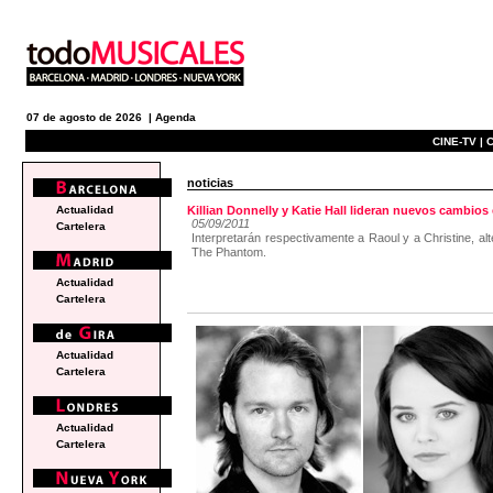
07 de agosto de 2026 |
Agenda
CINE-TV |
C
noticias
Actualidad
Killian Donnelly y Katie Hall lideran nuevos camb
05/09/2011
Cartelera
Interpretarán respectivamente a Raoul y a Christine, a
The Phantom.
Actualidad
Cartelera
Actualidad
Cartelera
Actualidad
Cartelera