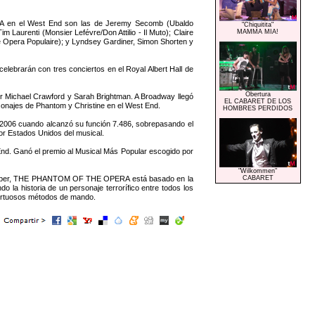
 en el West End son las de Jeremy Secomb (Ubaldo
"Chiquitita"
 Laurenti (Monsier Lefévre/Don Attilio - Il Muto); Claire
MAMMA MIA!
he Opera Populaire); y Lyndsey Gardiner, Simon Shorten y
ebrarán con tres conciertos en el Royal Albert Hall de
Obertura
 Michael Crawford y Sarah Brightman. A Broadway llegó
EL CABARET DE LOS
sonajes de Phantom y Christine en el West End.
HOMBRES PERDIDOS
2006 cuando alcanzó su función 7.486, sobrepasando el
or Estados Unidos del musical.
d. Ganó el premio al Musical Más Popular escogido por
"Wilkommen"
yd Webber, THE PHANTOM OF THE OPERA está basado en la
CABARET
la historia de un personaje terrorífico entre todos los
 tortuosos métodos de mando.