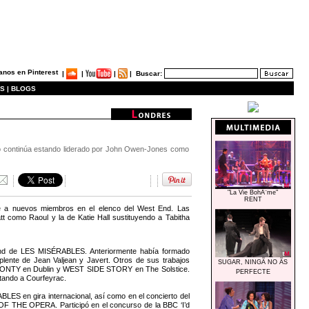
|
|
|
|
Buscar:
S |
BLOGS
arto continúa estando liderado por John Owen-Jones como
"La Vie BohÃ¨me"
RENT
a nuevos miembros en el elenco del West End. Las
att como Raoul y la de Katie Hall sustituyendo a Tabitha
t End de LES MISÉRABLES. Anteriormente había formado
ente de Jean Valjean y Javert. Otros de sus trabajos
SUGAR, NINGÃ NO ÃS
NTY en Dublin y WEST SIDE STORY en The Solstice.
PERFECTE
etando a Courfeyrac.
BLES en gira internacional, así como en el concierto del
F THE OPERA. Participó en el concurso de la BBC ‘I’d