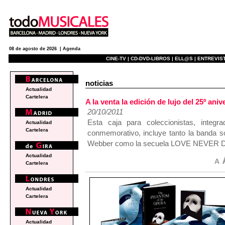
08 de agosto de 2026 |
Agenda
CINE-TV |
CD-DVD-LIBROS |
ELL@S |
ENTREVIST
noticias
Actualidad
Cartelera
A la venta la edición de lujo del 25º
20/10/2011
Esta caja para coleccionistas, inte
Actualidad
Cartelera
conmemorativo, incluye tanto la banda s
Webber como la secuela LOVE NEVER D
Actualidad
Cartelera
Actualidad
Cartelera
Actualidad