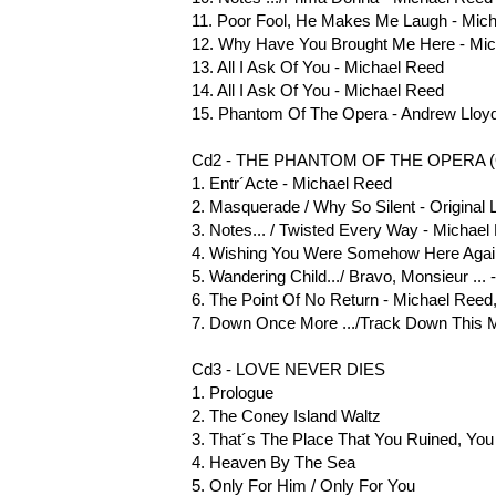
11. Poor Fool, He Makes Me Laugh - Mic
12. Why Have You Brought Me Here - Mi
13. All I Ask Of You - Michael Reed
14. All I Ask Of You - Michael Reed
15. Phantom Of The Opera - Andrew Lloy
Cd2 - THE PHANTOM OF THE OPERA (Ori
1. Entr´Acte - Michael Reed
2. Masquerade / Why So Silent - Original
3. Notes... / Twisted Every Way - Michael
4. Wishing You Were Somehow Here Again
5. Wandering Child.../ Bravo, Monsieur ...
6. The Point Of No Return - Michael Reed
7. Down Once More .../Track Down This Mu
Cd3 - LOVE NEVER DIES
1. Prologue
2. The Coney Island Waltz
3. That´s The Place That You Ruined, You
4. Heaven By The Sea
5. Only For Him / Only For You