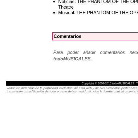
Noticias: THE PHANTOM OF THE OPERA 
Theatre
Musical: THE PHANTOM OF THE O
Comentarios
Para poder añadir comentarios neces
todoMUSICALES
.
Copyright © 2008-2015 todoMUSICALES. To
Todos los derechos de la propiedad intelectual de esta web y de sus elementos pertenecen 
transmisión o modificación de todo o parte del contenido sin citar la fuente original o cont