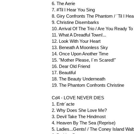
6. The Aerie
7. #Til I Hear You Sing
8. Giry Confronts The Phantom / ´Til I Hea
9. Christine Disembarks
10. Arrival Of The Trio / Are You Ready To
11. What A Dreadful Town!...
12. Look With Your Heart
13. Beneath A Moonless Sky
14. Once Upon Another Time
15. "Mother Please, I´m Scared!"
16. Dear Old Friend
17. Beautiful
18. The Beauty Underneath
19. The Phantom Confronts Christine
Cd4 - LOVE NEVER DIES
1. Entr´acte
2. Why Does She Love Me?
3. Devil Take The Hindmost
4. Heaven By The Sea (Reprise)
5. Ladies...Gents! / The Coney Island Walt