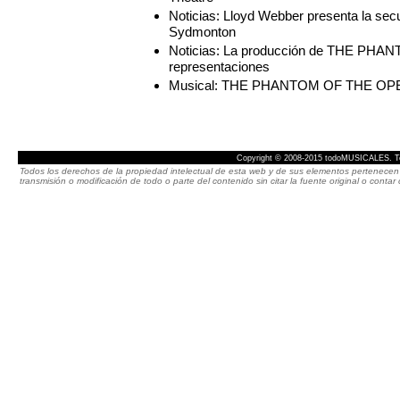
Noticias: Lloyd Webber presenta la
Sydmonton
Noticias: La producción de THE PHA
representaciones
Musical: THE PHANTOM OF THE O
Copyright © 2008-2015 todoMUSICALES. To
Todos los derechos de la propiedad intelectual de esta web y de sus elementos pertenecen 
transmisión o modificación de todo o parte del contenido sin citar la fuente original o cont