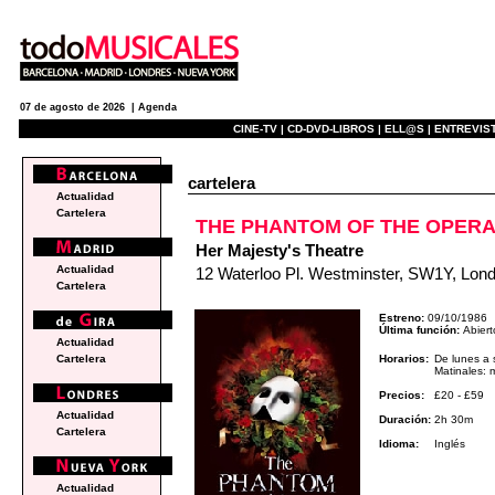
07 de agosto de 2026 |
Agenda
CINE-TV |
CD-DVD-LIBROS |
ELL@S |
ENTREVIST
cartelera
Actualidad
Cartelera
THE PHANTOM OF THE OPER
Her Majesty's Theatre
Actualidad
12 Waterloo Pl. Westminster, SW1Y, Lon
Cartelera
Estreno:
09/10/1986
Última función:
Abiert
Actualidad
Horarios:
De lunes a
Cartelera
Matinales: 
Precios:
£20 - £59
Actualidad
Duración:
2h 30m
Cartelera
Idioma:
Inglés
Actualidad