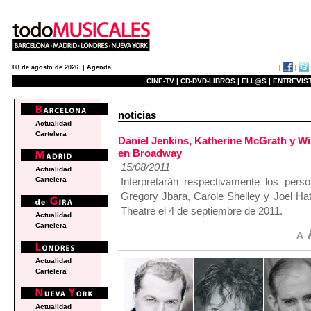
|
|
08 de agosto de 2026 |
Agenda
CINE-TV |
CD-DVD-LIBROS |
ELL@S |
ENTREVIST
noticias
Actualidad
Cartelera
Daniel Jenkins, Katherine McGrath y W
en Broadway
15/08/2011
Actualidad
Interpretarán respectivamente los pe
Cartelera
Gregory Jbara, Carole Shelley y Joel Hatc
Theatre el 4 de septiembre de 2011.
Actualidad
Cartelera
Actualidad
Cartelera
Actualidad