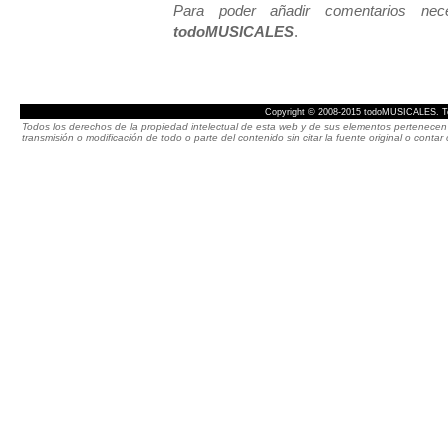
Para poder añadir comentarios neces
todoMUSICALES
.
Copyright © 2008-2015 todoMUSICALES. To
Todos los derechos de la propiedad intelectual de esta web y de sus elementos pertenecen 
transmisión o modificación de todo o parte del contenido sin citar la fuente original o cont