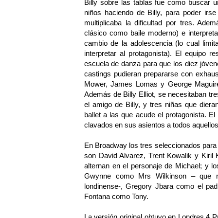
Billy sobre las tablas fue como buscar 
niños haciendo de Billy, para poder irs
multiplicaba la dificultad por tres. Adem
clásico como baile moderno) e interpreta
cambio de la adolescencia (lo cual limi
interpretar al protagonista). El equipo
escuela de danza para que los diez jóven
castings pudieran prepararse con exhausti
Mower, James Lomas y George Maguire) l
Además de Billy Elliot, se necesitaban tre
el amigo de Billy, y tres niñas que dieran
ballet a las que acude el protagonista. El
clavados en sus asientos a todos aquellos
En Broadway los tres seleccionados para i
son David Alvarez, Trent Kowalik y Kiril
alternan en el personaje de Michael; y lo
Gwynne como Mrs Wilkinson – que repi
londinense-, Gregory Jbara como el padr
Fontana como Tony.
La versión original obtuvo en Londres 4 P