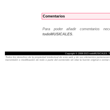
Comentarios
Para poder añadir comentarios neces
todoMUSICALES
.
Copyright © 2008-2015 todoMUSICALES. To
Todos los derechos de la propiedad intelectual de esta web y de sus elementos pertenecen 
transmisión o modificación de todo o parte del contenido sin citar la fuente original o cont