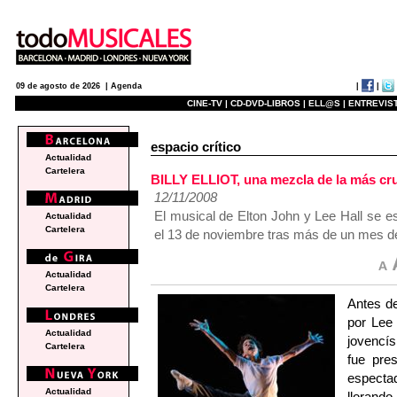
|
|
09 de agosto de 2026 |
Agenda
CINE-TV |
CD-DVD-LIBROS |
ELL@S |
ENTREVIST
espacio crítico
Actualidad
Cartelera
BILLY ELLIOT, una mezcla de la más cru
12/11/2008
El musical de Elton John y Lee Hall se e
Actualidad
Cartelera
el 13 de noviembre tras más de un mes de
Actualidad
Cartelera
Antes de
por Lee 
Actualidad
jovencís
Cartelera
fue pre
especta
Actualidad
llorando