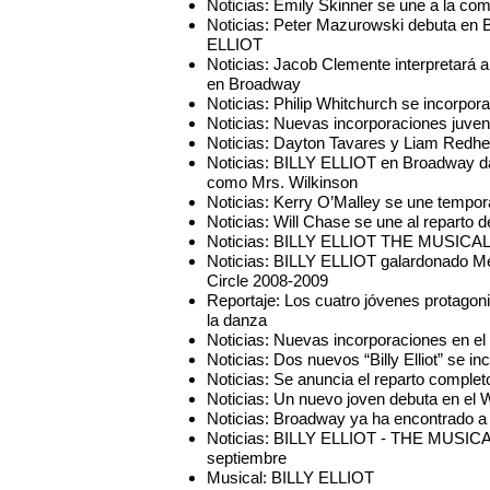
Noticias: Emily Skinner se une a la 
Noticias: Peter Mazurowski debuta en B
ELLIOT
Noticias: Jacob Clemente interpretará
en Broadway
Noticias: Philip Whitchurch se incorp
Noticias: Nuevas incorporaciones juve
Noticias: Dayton Tavares y Liam Redhea
Noticias: BILLY ELLIOT en Broadway da
como Mrs. Wilkinson
Noticias: Kerry O’Malley se une tempo
Noticias: Will Chase se une al repart
Noticias: BILLY ELLIOT THE MUSICAL c
Noticias: BILLY ELLIOT galardonado Me
Circle 2008-2009
Reportaje: Los cuatro jóvenes protago
la danza
Noticias: Nuevas incorporaciones en el
Noticias: Dos nuevos “Billy Elliot” se i
Noticias: Se anuncia el reparto compl
Noticias: Un nuevo joven debuta en el
Noticias: Broadway ya ha encontrado a s
Noticias: BILLY ELLIOT - THE MUSICA
septiembre
Musical: BILLY ELLIOT