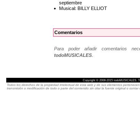
septiembre
Musical: BILLY ELLIOT
Comentarios
Para poder añadir comentarios neces
todoMUSICALES
.
Copyright © 2008-2015 todoMUSICALES. To
Todos los derechos de la propiedad intelectual de esta web y de sus elementos pertenecen 
transmisión o modificación de todo o parte del contenido sin citar la fuente original o cont