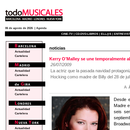
06 de agosto de 2026 |
Agenda
CINE-TV |
CD-DVD-LIBROS |
ELL@S |
ENTREVIST
noticias
Actualidad
Cartelera
Kerry O’Malley se une temporalmente a
26/07/2009
La actriz que la pasada navidad protag
Actualidad
Cartelera
Hocking como madre de Billy del 28 de juli
Actualidad
Cartelera
Desde el
Madre e
Actualidad
seis se
Cartelera
septiem
Broadway
Actualidad