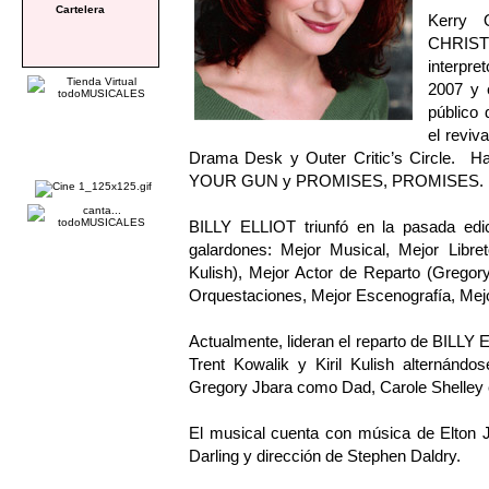
Cartelera
Kerry 
CHRIST
interpr
2007 y e
público 
el reviv
Drama Desk y Outer Critic’s Circle. 
YOUR GUN y PROMISES, PROMISES.
BILLY ELLIOT triunfó en la pasada edi
galardones: Mejor Musical, Mejor Libret
Kulish), Mejor Actor de Reparto (Gregor
Orquestaciones, Mejor Escenografía, Mejo
Actualmente, lideran el reparto de BILL
Trent Kowalik y Kiril Kulish alternán
Gregory Jbara como Dad, Carole Shelley
El musical cuenta con música de Elton Jo
Darling y dirección de Stephen Daldry.