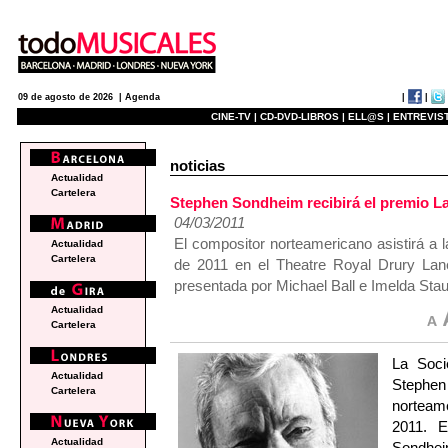
|
|
09 de agosto de 2026 |
Agenda
CINE-TV |
CD-DVD-LIBROS |
ELL@S |
ENTREVIST
noticias
Actualidad
Cartelera
Stephen Sondheim recibirá el premio La
04/03/2011
El compositor norteamericano asistirá a
Actualidad
Cartelera
de 2011 en el Theatre Royal Drury Lane
presentada por Michael Ball e Imelda Stau
Actualidad
Cartelera
La Soci
Actualidad
Stephen
Cartelera
norteame
2011. E
Actualidad
Sondhei