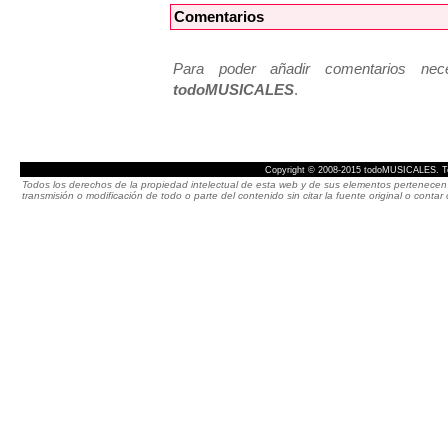
Comentarios
Para poder añadir comentarios neces
todoMUSICALES
.
Copyright © 2008-2015 todoMUSICALES. To
Todos los derechos de la propiedad intelectual de esta web y de sus elementos pertenecen 
transmisión o modificación de todo o parte del contenido sin citar la fuente original o cont