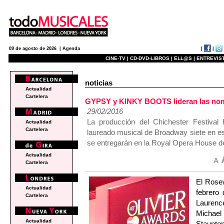
|
|
09 de agosto de 2026 |
Agenda
CINE-TV |
CD-DVD-LIBROS |
ELL@S |
ENTREVIST
noticias
Actualidad
Cartelera
GYPSY y KINKY BOOTS lideran las nomi
29/02/2016
La producción del Chichester Festival
Actualidad
Cartelera
laureado musical de Broadway siete en es
se entregarán en la Royal Opera House de 
Actualidad
Cartelera
El Rose
Actualidad
febrero
Cartelera
Laurence
Michae
Actualidad
Staunt