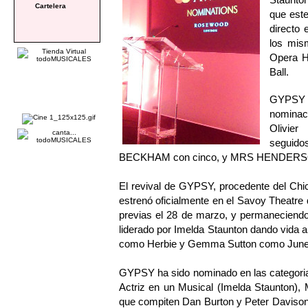
Cartelera
que este
directo 
los mis
Opera H
Ball.
GYPSY y
nominac
Olivier
seguid
BECKHAM con cinco, y MRS HENDERSO
El revival de GYPSY, procedente del Chic
estrenó oficialmente en el Savoy Theatre d
previas el 28 de marzo, y permaneciendo
liderado por Imelda Staunton dando vida 
como Herbie y Gemma Sutton como June
GYPSY ha sido nominado en las categoria
Actriz en un Musical (Imelda Staunton), 
que compiten Dan Burton y Peter Davison)