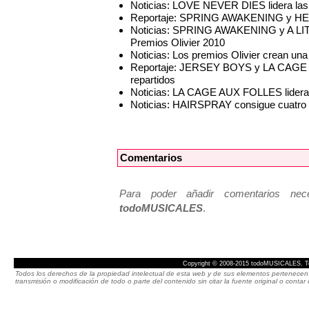
Noticias: LOVE NEVER DIES lidera las 
Reportaje: SPRING AWAKENING y HELLO
Noticias: SPRING AWAKENING y A LIT
Premios Olivier 2010
Noticias: Los premios Olivier crean una
Reportaje: JERSEY BOYS y LA CAGE A
repartidos
Noticias: LA CAGE AUX FOLLES lidera 
Noticias: HAIRSPRAY consigue cuatro 
Comentarios
Para poder añadir comentarios neces
todoMUSICALES
.
Copyright © 2008-2015 todoMUSICALES. To
Todos los derechos de la propiedad intelectual de esta web y de sus elementos pertenecen 
transmisión o modificación de todo o parte del contenido sin citar la fuente original o cont