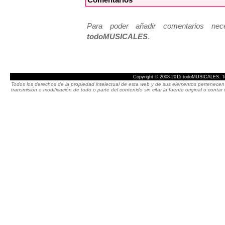
Para poder añadir comentarios neces
todoMUSICALES
.
Copyright © 2008-2015 todoMUSICALES. To
Todos los derechos de la propiedad intelectual de esta web y de sus elementos pertenecen 
transmisión o modificación de todo o parte del contenido sin citar la fuente original o cont