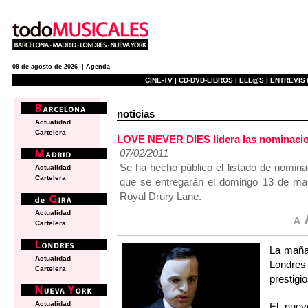
09 de agosto de 2026 |
Agenda
CINE-TV |
CD-DVD-LIBROS |
ELL@S |
ENTREVIST
noticias
Actualidad
Cartelera
LOVE NEVER DIES lidera las nominacion
07/02/2011
Se ha hecho público el listado de nomina
Actualidad
Cartelera
que se entregarán el domingo 13 de mar
Royal Drury Lane.
Actualidad
Cartelera
La mañan
Actualidad
Londres
Cartelera
prestigi
Actualidad
El nue