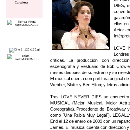
Cartelera
DIES, 
convert
galardó
ellas en
Actor en
Intérpre
LOVE N
Londres
críticas. La producción, con direcció
escenografía y vestuario de Bob Crowle
meses después de su estreno y se re-estre
El musical cuenta con partitura original d
Webber, Slater y Ben Elton; y letras adici
Tras LOVE NEVER DIES se encuentra
MUSICAL (Mejor Musical, Mejor Actriz
Coreografía). Procedente de Broadway y
como ´Una Rubia Muy Legal´), LEGALLY
End el 12 de enero de 2009 con un repar
James. El musical cuenta con dirección y 