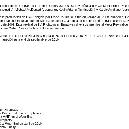
a con libreto y letras de Gerome Ragni y James Rado y música de Galt MacDermot. El equi
nografía), Michael McDonald (vestuario), Kevin Adams (iluminación) y Karole Armitage (core
de la producción de HAIR dirigida por Diane Paulus se sitúa en verano de 2008, cuando el D
montaje del musical que obtuvo una espléndida acogida, lo que propició su transferencia a B
o de 2009. Este revival de HAIR obtuvo en Broadway diversos premios al Mejor Revival de 
, un Outer Critics Circle y un Drama League.
ntuvo en cartel en Broadway hasta el 26 de junio de 2010. El 14 de abril de 2010 el repart
rmaneció hasta el 4 de septiembre de 2010.
R
’
R en Broadway
 el West End el 4 de septiembre
ará HAIR en el West End
u reparto
á al West End en abril de 2010
como Crissy