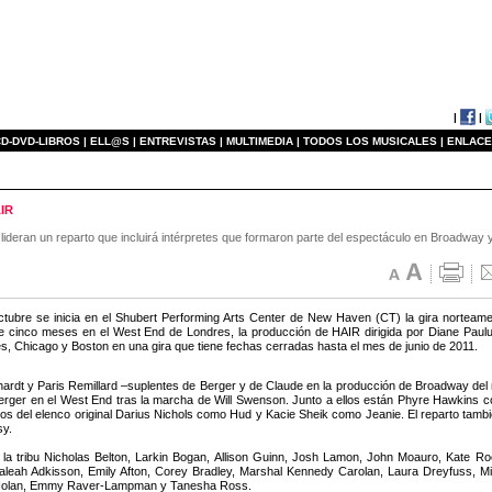
|
|
D-DVD-LIBROS |
ELL@S |
ENTREVISTAS |
MULTIMEDIA |
TODOS LOS MUSICALES |
ENLACE
AIR
lideran un reparto que incluirá intérpretes que formaron parte del espectáculo en Broadway y
ctubre se inicia en el Shubert Performing Arts Center de New Haven (CT) la gira norteam
 cinco meses en el West End de Londres, la producción de HAIR dirigida por Diane Paulus
s, Chicago y Boston en una gira que tiene fechas cerradas hasta el mes de junio de 2011.
hardt y Paris Remillard –suplentes de Berger y de Claude en la producción de Broadway del mu
 Berger en el West End tras la marcha de Will Swenson. Junto a ellos están Phyre Hawkins
os del elenco original Darius Nichols como Hud y Kacie Sheik como Jeanie. El reparto tamb
y.
la tribu Nicholas Belton, Larkin Bogan, Allison Guinn, Josh Lamon, John Moauro, Kate Ro
haleah Adkisson, Emily Afton, Corey Bradley, Marshal Kennedy Carolan, Laura Dreyfuss, Mik
 Nolan, Emmy Raver-Lampman y Tanesha Ross.