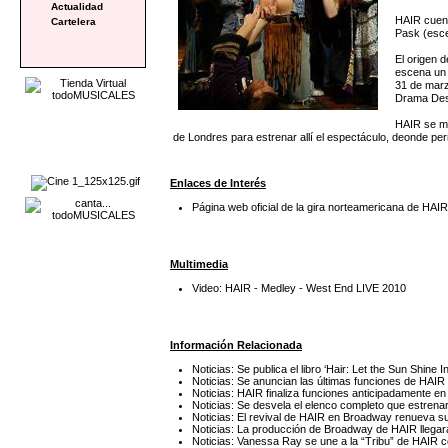
Actualidad
HAIR cuent
Cartelera
Pask (esce
El origen 
escena un 
31 de marz
Drama Desk
HAIR se ma
de Londres para estrenar allí el espectáculo, deonde pe
Enlaces de Interés
Página web oficial de la gira norteamericana de HAI
Multimedia
Video: HAIR - Medley - West End LIVE 2010
Información Relacionada
Noticias: Se publica el libro ‘Hair: Let the Sun Shine In
Noticias: Se anuncian las últimas funciones de HAI
Noticias: HAIR finaliza funciones anticipadamente en
Noticias: Se desvela el elenco completo que estren
Noticias: El revival de HAIR en Broadway renueva s
Noticias: La producción de Broadway de HAIR llegar
Noticias: Vanessa Ray se une a la “Tribu” de HAIR 