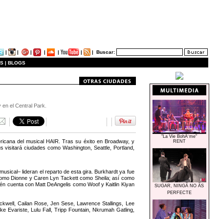
|
|
|
|
|
|
|
Buscar:
S |
BLOGS
 en el Central Park.
"La Vie BohÃ¨me"
ericana del musical HAIR. Tras su éxito en Broadway, y
RENT
 visitará ciudades como Washington, Seattle, Portland,
sical– lideran el reparto de esta gira. Burkhardt ya fue
 como Dionne y Caren Lyn Tackett como Sheila; así como
ién cuenta con Matt DeAngelis como Woof y Kaitlin Kiyan
SUGAR, NINGÃ NO ÃS
PERFECTE
ckwell, Cailan Rose, Jen Sese, Lawrence Stallings, Lee
e Evariste, Lulu Fall, Tripp Fountain, Nkrumah Gatling,