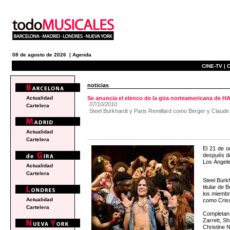
08 de agosto de 2026 |
Agenda
CINE-TV |
C
noticias
Actualidad
Se anuncia el elenco de la gira norteamericana de H
07/10/2010
Cartelera
Steel Burkhardt y Paris Remillard como Berger y Claude 
Actualidad
Cartelera
El 21 de o
después de
Los Ángele
Actualidad
Cartelera
Steel Burk
titular de
los miembr
Actualidad
como Criss
Cartelera
Completan 
Zarrett, S
Christine