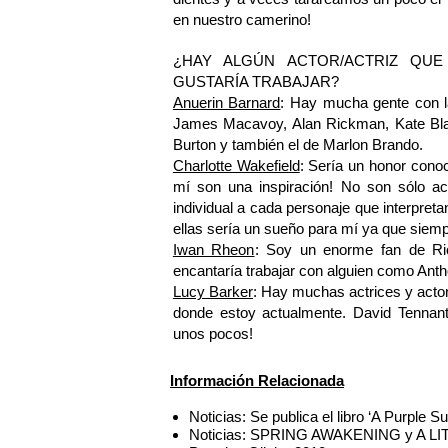
en nuestro camerino!
¿HAY ALGÚN ACTOR/ACTRIZ QUE
GUSTARÍA TRABAJAR?
Anuerin Barnard
: Hay mucha gente con l
James Macavoy, Alan Rickman, Kate Blan
Burton y también el de Marlon Brando.
Charlotte Wakefield
: Sería un honor cono
mí son una inspiración! No son sólo ac
individual a cada personaje que interpreta
ellas sería un sueño para mí ya que siemp
Iwan Rheon
: Soy un enorme fan de Ric
encantaría trabajar con alguien como Ant
Lucy Barker
: Hay muchas actrices y actor
donde estoy actualmente. David Tennant,
unos pocos!
Información Relacionada
Noticias: Se publica el libro ‘A Purp
Noticias: SPRING AWAKENING y A LIT