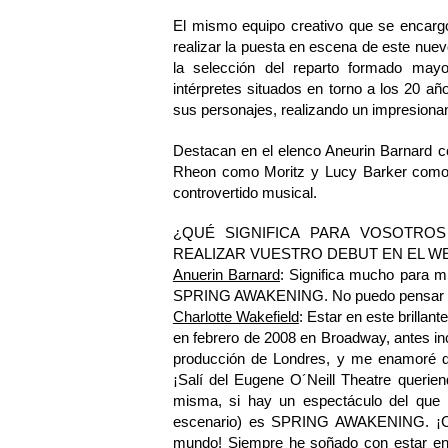
El mismo equipo creativo que se encargó
realizar la puesta en escena de este nuev
la selección del reparto formado mayo
intérpretes situados en torno a los 20 añ
sus personajes, realizando un impresionan
Destacan en el elenco Aneurin Barnard c
Rheon como Moritz y Lucy Barker como I
controvertido musical.
¿QUÉ SIGNIFICA PARA VOSOTROS
REALIZAR VUESTRO DEBUT EN EL W
Anuerin Barnard
: Significa mucho para m
SPRING AWAKENING. No puedo pensar en 
Charlotte Wakefield
: Estar en este brillan
en febrero de 2008 en Broadway, antes in
producción de Londres, y me enamoré de
¡Salí del Eugene O´Neill Theatre querien
misma, si hay un espectáculo del que m
escenario) es SPRING AWAKENING. ¡Cre
mundo! Siempre he soñado con estar en