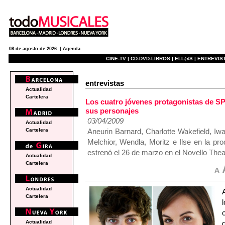
08 de agosto de 2026 |
Agenda
CINE-TV |
CD-DVD-LIBROS |
ELL@S |
ENTREVIST
entrevistas
Actualidad
Cartelera
Los cuatro jóvenes protagonistas de
sus personajes
03/04/2009
Actualidad
Aneurin Barnard, Charlotte Wakefield, I
Cartelera
Melchior, Wendla, Moritz e Ilse en la
estrenó el 26 de marzo en el Novello Thea
Actualidad
Cartelera
Actualidad
Cartelera
Actualidad