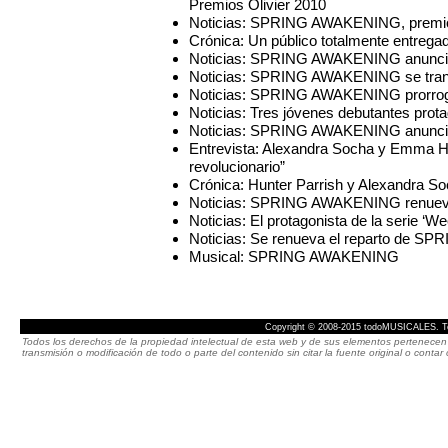
Premios Olivier 2010
Noticias: SPRING AWAKENING, premio de
Crónica: Un público totalmente entr
Noticias: SPRING AWAKENING anuncia s
Noticias: SPRING AWAKENING se trans
Noticias: SPRING AWAKENING prorroga
Noticias: Tres jóvenes debutantes p
Noticias: SPRING AWAKENING anuncia
Entrevista: Alexandra Socha y Emma
revolucionario”
Crónica: Hunter Parrish y Alexandr
Noticias: SPRING AWAKENING renueva 
Noticias: El protagonista de la seri
Noticias: Se renueva el reparto de
Musical: SPRING AWAKENING
Copyright © 2008-2015 todoMUSICALES. To
Todos los derechos de la propiedad intelectual de esta web y de sus elementos pertenecen 
transmisión o modificación de todo o parte del contenido sin citar la fuente original o cont