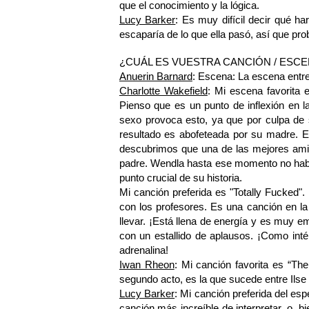
que el conocimiento y la lógica.
Lucy Barker
: Es muy difícil decir qué ha
escaparía de lo que ella pasó, así que pr
¿CUÁL ES VUESTRA CANCIÓN / ESC
Anuerin Barnard
: Escena: La escena entre
Charlotte Wakefield
: Mi escena favorita 
Pienso que es un punto de inflexión en 
sexo provoca esto, ya que por culpa de 
resultado es abofeteada por su madre. E
descubrimos que una de las mejores amig
padre. Wendla hasta ese momento no habí
punto crucial de su historia.
Mi canción preferida es "Totally Fucked".
con los profesores. Es una canción en l
llevar. ¡Está llena de energía y es muy em
con un estallido de aplausos. ¡Como inté
adrenalina!
Iwan Rheon
: Mi canción favorita es “Th
segundo acto, es la que sucede entre Ilse 
Lucy Barker
: Mi canción preferida del e
canción más increíble de interpretar, o 