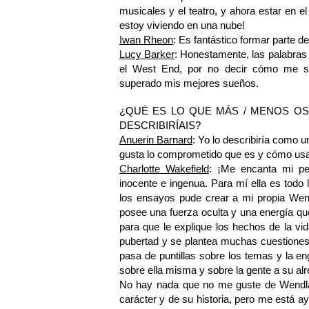
musicales y el teatro, y ahora estar en e
estoy viviendo en una nube!
Iwan Rheon
: Es fantástico formar parte d
Lucy Barker
: Honestamente, las palabras 
el West End, por no decir cómo me si
superado mis mejores sueños.
¿QUÉ ES LO QUE MÁS / MENOS O
DESCRIBIRÍAIS?
Anuerin Barnard
: Yo lo describiría como u
gusta lo comprometido que es y cómo usa 
Charlotte Wakefield
: ¡Me encanta mi pe
inocente e ingenua. Para mí ella es todo 
los ensayos pude crear a mi propia Wen
posee una fuerza oculta y una energía qu
para que le explique los hechos de la v
pubertad y se plantea muchas cuestiones
pasa de puntillas sobre los temas y la 
sobre ella misma y sobre la gente a su alr
No hay nada que no me guste de Wendla. 
carácter y de su historia, pero me está 