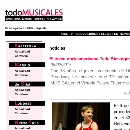
09 de agosto de 2026 |
Agenda
CINE-TV |
CD-DVD-LIBROS |
ELL@S |
ENTREVIST
noticias
Actualidad
Cartelera
El joven norteamericano Tade Biesinger 
06/02/2013
Con 13 años, el joven procedente de Ut
Actualidad
Cartelera
Broadway, se convierte en el 32º intérp
MUSICAL en el Victoria Palace Theatre d
Actualidad
Cartelera
El 6 de
Actualidad
proceden
Cartelera
en el 32
Habiend
Actualidad
será el