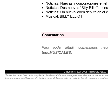
Noticias: Nuevas incorporaciones en el
Noticias: Dos nuevos “Billy Elliot” se i
Noticias: Un nuevo joven debuta en el
Musical: BILLY ELLIOT
Comentarios
Para poder añadir comentarios neces
todoMUSICALES
.
Copyright © 2008-2015 todoMUSICALES. To
Todos los derechos de la propiedad intelectual de esta web y de sus elementos pertenecen 
transmisión o modificación de todo o parte del contenido sin citar la fuente original o cont