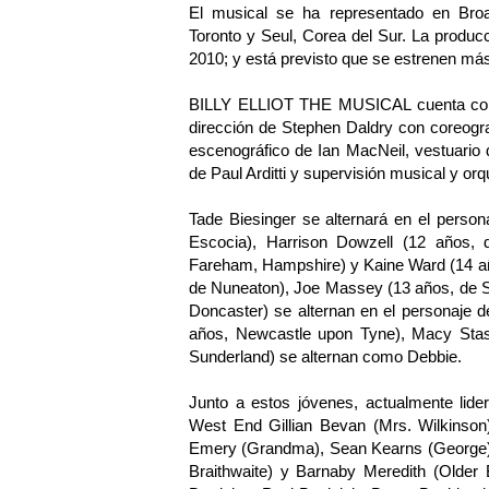
El musical se ha representado en Bro
Toronto y Seul, Corea del Sur. La produc
2010; y está previsto que se estrenen má
BILLY ELLIOT THE MUSICAL cuenta con mú
dirección de Stephen Daldry con coreogra
escenográfico de Ian MacNeil, vestuario d
de Paul Arditti y supervisión musical y or
Tade Biesinger se alternará en el person
Escocia), Harrison Dowzell (12 años,
Fareham, Hampshire) y Kaine Ward (14 añ
de Nuneaton), Joe Massey (13 años, de S
Doncaster) se alternan en el personaje d
años, Newcastle upon Tyne), Macy Stasia
Sunderland) se alternan como Debbie.
Junto a estos jóvenes, actualmente li
West End Gillian Bevan (Mrs. Wilkinson)
Emery (Grandma), Sean Kearns (George)
Braithwaite) y Barnaby Meredith (Older 