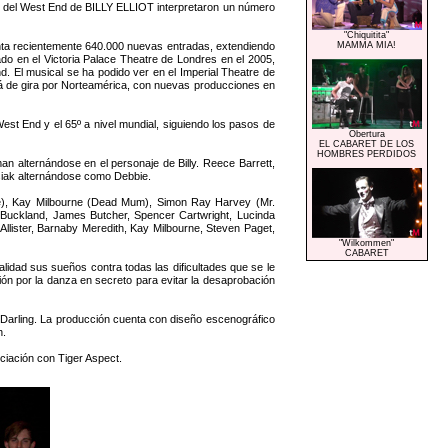
ón del West End de BILLY ELLIOT interpretaron un número
"Chiquitita"
nta recientemente 640.000 nuevas entradas, extendiendo
MAMMA MIA!
do en el Victoria Palace Theatre de Londres en el 2005,
d. El musical se ha podido ver en el Imperial Theatre de
á de gira por Norteamérica, con nuevas producciones en
West End y el 65º a nivel mundial, siguiendo los pasos de
Obertura
EL CABARET DE LOS
HOMBRES PERDIDOS
 alternándose en el personaje de Billy. Reece Barrett,
siak alternándose como Debbie.
ge), Kay Milbourne (Dead Mum), Simon Ray Harvey (Mr.
n Buckland, James Butcher, Spencer Cartwright, Lucinda
llister, Barnaby Meredith, Kay Milbourne, Steven Paget,
"Wilkommen"
CABARET
idad sus sueños contra todas las dificultades que se le
ión por la danza en secreto para evitar la desaprobación
Darling. La producción cuenta con diseño escenográfico
h.
ciación con Tiger Aspect.