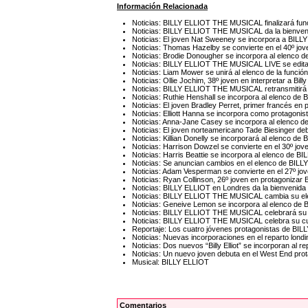
Información Relacionada
Noticias: BILLY ELLIOT THE MUSICAL finalizará func
Noticias: BILLY ELLIOT THE MUSICAL da la bienvenid
Noticias: El joven Nat Sweeney se incorpora a BI
Noticias: Thomas Hazelby se convierte en el 40º j
Noticias: Brodie Donougher se incorpora al elenco 
Noticias: BILLY ELLIOT THE MUSICAL LIVE se edita
Noticias: Liam Mower se unirá al elenco de la fun
Noticias: Ollie Jochim, 38º joven en interpretar a Billy
Noticias: BILLY ELLIOT THE MUSICAL retransmitirá 
Noticias: Ruthie Henshall se incorpora al elenco de
Noticias: El joven Bradley Perret, primer francés e
Noticias: Elliott Hanna se incorpora como protagoni
Noticias: Anna-Jane Casey se incorpora al elenc
Noticias: El joven norteamericano Tade Biesinger deb
Noticias: Killian Donelly se incorporará al elenco d
Noticias: Harrison Dowzel se convierte en el 30º jo
Noticias: Harris Beattie se incorpora al elenco de
Noticias: Se anuncian cambios en el elenco de BI
Noticias: Adam Vesperman se convierte en el 27º 
Noticias: Ryan Collinson, 26º joven en protagoniz
Noticias: BILLY ELLIOT en Londres da la bienvenida
Noticias: BILLY ELLIOT THE MUSICAL cambia su el
Noticias: Geneive Lemon se incorpora al elenco de
Noticias: BILLY ELLIOT THE MUSICAL celebrará su 5
Noticias: BILLY ELLIOT THE MUSICAL celebra su cua
Reportaje: Los cuatro jóvenes protagonistas de BIL
Noticias: Nuevas incorporaciones en el reparto lon
Noticias: Dos nuevos “Billy Elliot” se incorporan al r
Noticias: Un nuevo joven debuta en el West End pr
Musical: BILLY ELLIOT
Comentarios