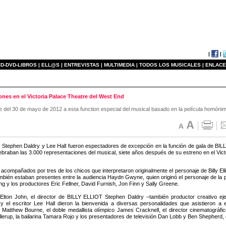
|
|
D-DVD-LIBROS |
ELL@S |
ENTREVISTAS |
MULTIMEDIA |
TODOS LOS MUSICALES |
ENLACE
es en el Victoria Palace Theatre del West End
he del 30 de mayo de 2012 a esta function especial del musical basado en la película homó
, Stephen Daldry y Lee Hall fueron espectadores de excepción en la función de gala de 
ebraban las 3.000 representaciones del musical, siete años después de su estreno en el Vic
 acompañados por tres de los chicos que interpretaron originalmente el personaje de Billy 
bién estaban presentes entre la audiencia Haydn Gwyne, quien originó el personaje de la pr
ng y los productores Eric Fellner, David Furnish, Jon Finn y Sally Greene.
Elton John, el director de BILLY ELLIOT Stephen Daldry –también productor creativo e
y el escritor Lee Hall dieron la bienvenida a diversas personalidades que asistieron a 
 Matthew Bourne, el doble medallista olímpico James Cracknell, el director cinematográfi
llerup, la bailarina Tamara Rojo y los presentadores de televisión Dan Lobb y Ben Shepherd,