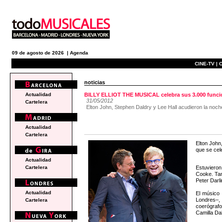
09 de agosto de 2026 |
Agenda
CINE-TV |
C
noticias
Actualidad
BILLY ELLIOT THE MUSICAL celebra sus 3.000 funcion
31/05/2012
Cartelera
Elton John, Stephen Daldry y Lee Hall acudieron la noc
Actualidad
Cartelera
Elton John
que se cel
Actualidad
Estuvieron
Cartelera
Cooke. Tam
Peter Darli
Actualidad
El músico 
Londres–, 
Cartelera
coerógrafo
Camilla Da