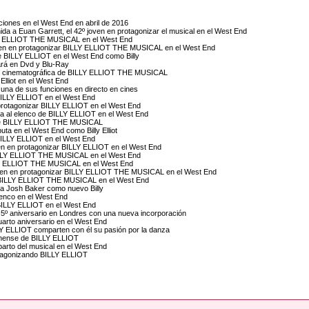
iones en el West End en abril de 2016
a a Euan Garrett, el 42º joven en protagonizar el musical en el West End
LLY ELLIOT THE MUSICAL en el West End
oven en protagonizar BILLY ELLIOT THE MUSICAL en el West End
de BILLY ELLIOT en el West End como Billy
rá en Dvd y Blu-Ray
ción cinematográfica de BILLY ELLIOT THE MUSICAL
 Elliot en el West End
una de sus funciones en directo en cines
 BILLY ELLIOT en el West End
n protagonizar BILLY ELLIOT en el West End
sta al elenco de BILLY ELLIOT en el West End
o de BILLY ELLIOT THE MUSICAL
uta en el West End como Billy Elliot
e BILLY ELLIOT en el West End
ven en protagonizar BILLY ELLIOT en el West End
 BILLY ELLIOT THE MUSICAL en el West End
LLY ELLIOT THE MUSICAL en el West End
joven en protagonizar BILLY ELLIOT THE MUSICAL en el West End
ar BILLY ELLIOT THE MUSICAL en el West End
 a Josh Baker como nuevo Billy
enco en el West End
 BILLY ELLIOT en el West End
º aniversario en Londres con una nueva incorporación
rto aniversario en el West End
LY ELLIOT comparten con él su pasión por la danza
dinense de BILLY ELLIOT
eparto del musical en el West End
otagonizando BILLY ELLIOT