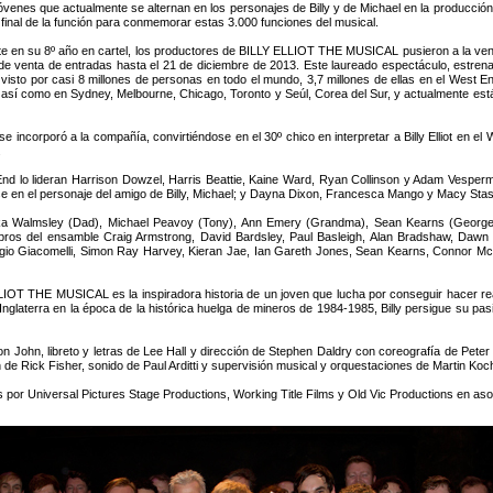
óvenes que actualmente se alternan en los personajes de Billy y de Michael en la producci
 final de la función para conmemorar estas 3.000 funciones del musical.
e en su 8º año en cartel, los productores de BILLY ELLIOT THE MUSICAL pusieron a la ve
 de venta de entradas hasta el 21 de diciembre de 2013. Este laureado espectáculo, estrena
 visto por casi 8 millones de personas en todo el mundo, 3,7 millones de ellas en el West En
así como en Sydney, Melbourne, Chicago, Toronto y Seúl, Corea del Sur, y actualmente est
incorporó a la compañía, convirtiéndose en el 30º chico en interpretar a Billy Elliot en el 
.
lo lideran Harrison Dowzel, Harris Beattie, Kaine Ward, Ryan Collinson y Adam Vesperman
 en el personaje del amigo de Billy, Michael; y Dayna Dixon, Francesca Mango y Macy Sta
 Deka Walmsley (Dad), Michael Peavoy (Tony), Ann Emery (Grandma), Sean Kearns (Geor
embros del ensamble Craig Armstrong, David Bardsley, Paul Basleigh, Alan Bradshaw, Daw
ergio Giacomelli, Simon Ray Harvey, Kieran Jae, Ian Gareth Jones, Sean Kearns, Connor McA
IOT THE MUSICAL es la inspiradora historia de un joven que lucha por conseguir hacer real
nglaterra en la época de la histórica huelga de mineros de 1984-1985, Billy persigue su pas
ohn, libreto y letras de Lee Hall y dirección de Stephen Daldry con coreografía de Peter 
n de Rick Fisher, sonido de Paul Arditti y supervisión musical y orquestaciones de Martin Koc
r Universal Pictures Stage Productions, Working Title Films y Old Vic Productions en aso