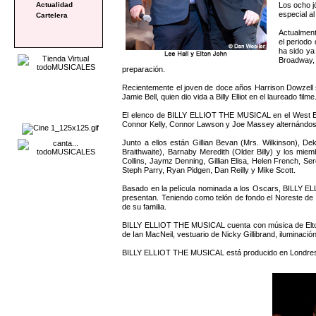
Los ocho j
Actualidad
especial al
Cartelera
Actualment
el periodo
ha sido ya
Broadway, 
preparación.
Recientemente el joven de doce años Harrison Dowzell se 
Jamie Bell, quien dio vida a Billy Elliot en el laureado filme
El elenco de BILLY ELLIOT THE MUSICAL en el West End 
Connor Kelly, Connor Lawson y Joe Massey alternándose
Junto a ellos están Gillian Bevan (Mrs. Wilkinson),
Braithwaite), Barnaby Meredith (Older Billy) y los mi
Collins, Jaymz Denning, Gillian Elisa, Helen French, S
Steph Parry, Ryan Pidgen, Dan Reilly y Mike Scott.
Basado en la película nominada a los Oscars, BILLY ELL
presentan. Teniendo como telón de fondo el Noreste de I
de su familia.
BILLY ELLIOT THE MUSICAL cuenta con música de Elton J
de Ian MacNeil, vestuario de Nicky Gillibrand, iluminació
BILLY ELLIOT THE MUSICAL está producido en Londres po