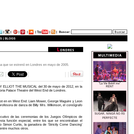
|
|
|
|
|
|
|
Buscar:
S |
BLOGS
nima que se estrenó en Londres en mayo de 2005.
"La Vie BohÃ¨me"
BILLY ELLIOT THE MUSICAL del 30 de mayo de 2012, en la
RENT
toria Palace Theatre del West End de Londres.
Elliot en en West End: Liam Mower, George Maguire y Leon
ofesora de danza de Billy Mrs. Wilkinson, el coreógrafo
SUGAR, NINGÃ NO ÃS
jecutivo de las ceremonias de los Juegos Olímpicos de
PERFECTE
esta función especial, entre los que se encontraban el
co Simon Curtis, la ganadora de ‘Strictly Come Dancing’
 entre muchos otros.