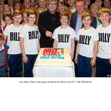
Lee Hall y Elton John junto al elenco de BILLY ELLIOT THE MUSICAL
L