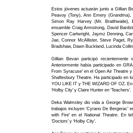
Estos jóvenes actuarán junto a Gillian 
Peavoy (Tony), Ann Emery (Grandma), 
Simon Ray Harvey (Mr. Braithwaite), 
ensamble Craig Armstrong, David Bardsl
Spencer Cartwright, Jaymz Denning, Carol
Jae, Connor McAllister, Steve Paget, R
Bradshaw, Dawn Buckland, Lucinda Collins
Gillian Bevan participó recientemen
Anteriormente había participado en G
From Syracuse’ en el Open Air Theatre y 
Shaftesbury Theatre. Ha participado en
YOU LIKE IT y THE WIZARD OF OZ. En tel
‘Holby City’ y Claire Hunter en ‘Teachers’.
Deka Walmsley dio vida a George Brown 
trabajos incluyen ‘Cyrano De Bergerac’ en 
with Fire’ en el National Theatre. En t
‘Doctors’ y ‘Holby City’.