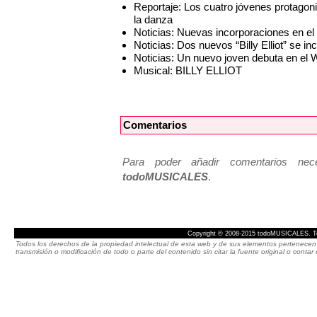
Reportaje: Los cuatro jóvenes protago
la danza
Noticias: Nuevas incorporaciones en el
Noticias: Dos nuevos “Billy Elliot” se i
Noticias: Un nuevo joven debuta en el
Musical: BILLY ELLIOT
Comentarios
Para poder añadir comentarios neces
todoMUSICALES
.
Copyright © 2008-2015 todoMUSICALES. To
Todos los derechos de la propiedad intelectual de esta web y de sus elementos pertenecen 
transmisión o modificación de todo o parte del contenido sin citar la fuente original o cont