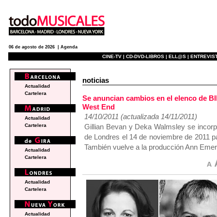
06 de agosto de 2026 |
Agenda
CINE-TV |
CD-DVD-LIBROS |
ELL@S |
ENTREVIST
noticias
Actualidad
Cartelera
Se anuncian cambios en el elenco de 
West End
14/10/2011 (actualizada 14/11/2011)
Actualidad
Gillian Bevan y Deka Walmsley se incorpo
Cartelera
de Londres el 14 de noviembre de 2011 pa
También vuelve a la producción Ann Em
Actualidad
Cartelera
Actualidad
Cartelera
Actualidad