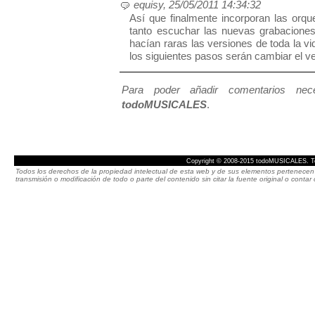
equisy, 25/05/2011 14:34:32
Así que finalmente incorporan las orqu
tanto escuchar las nuevas grabacione
hacían raras las versiones de toda la 
los siguientes pasos serán cambiar el ve
Para poder añadir comentarios neces
todoMUSICALES
.
Copyright © 2008-2015 todoMUSICALES. To
Todos los derechos de la propiedad intelectual de esta web y de sus elementos pertenecen 
transmisión o modificación de todo o parte del contenido sin citar la fuente original o cont