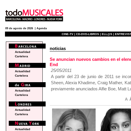
09 de agosto de 2026 |
Agenda
CINE-TV |
CD-DVD-LIBROS |
ELL@S |
ENTREVIST
noticias
Actualidad
Cartelera
Se anuncian nuevos cambios en el ele
End
25/05/2011
Actualidad
A partir del 23 de junio de 2011 se inc
Cartelera
Sheen, Alexia Khadime, Craig Mather, Ka
previamente anunciados Alfie Boe, Matt L
Actualidad
Cartelera
Actualidad
Cartelera
Actualidad