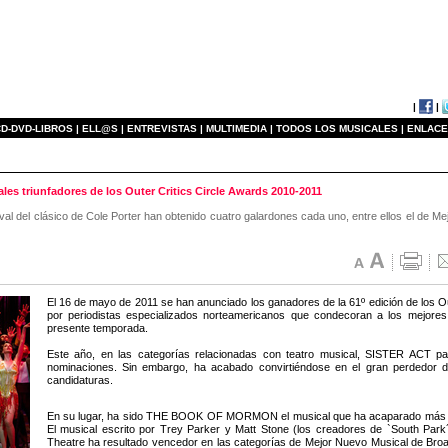
|
|
D-DVD-LIBROS |
ELL@S |
ENTREVISTAS |
MULTIMEDIA |
TODOS LOS MUSICALES |
ENLACE
riunfadores de los Outer Critics Circle Awards 2010-2011
vival del clásico de Cole Porter han obtenido cuatro galardones cada uno, entre ellos el de 
El 16 de mayo de 2011 se han anunciado los ganadores de la 61º edición de los O
por periodistas especializados norteamericanos que condecoran a los mejore
presente temporada.
Este año, en las categorías relacionadas con teatro musical, SISTER ACT pa
nominaciones. Sin embargo, ha acabado convirtiéndose en el gran perdedor d
candidaturas.
En su lugar, ha sido THE BOOK OF MORMON el musical que ha acaparado más prem
El musical escrito por Trey Parker y Matt Stone (los creadores de `South Park
Theatre ha resultado vencedor en las categorías de Mejor Nuevo Musical de Bro