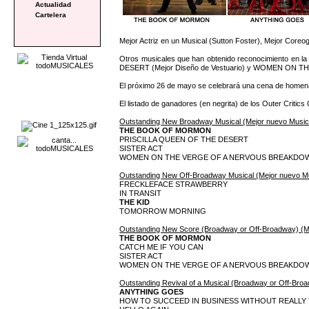
Actualidad
Cartelera
Mejor Actriz en un Musical (Sutton Foster), Mejor Coreo
Otros musicales que han obtenido reconocimiento en l
DESERT (Mejor Diseño de Vestuario) y WOMEN ON TH
El próximo 26 de mayo se celebrará una cena de homenaje
El listado de ganadores (en negrita) de los Outer Critic
Outstanding New Broadway Musical (Mejor nuevo Music
THE BOOK OF MORMON
PRISCILLA QUEEN OF THE DESERT
SISTER ACT
WOMEN ON THE VERGE OF A NERVOUS BREAKDO
Outstanding New Off-Broadway Musical (Mejor nuevo Mu
FRECKLEFACE STRAWBERRY
IN TRANSIT
THE KID
TOMORROW MORNING
Outstanding New Score (Broadway or Off-Broadway) (M
THE BOOK OF MORMON
CATCH ME IF YOU CAN
SISTER ACT
WOMEN ON THE VERGE OF A NERVOUS BREAKDO
Outstanding Revival of a Musical (Broadway or Off-Broa
ANYTHING GOES
HOW TO SUCCEED IN BUSINESS WITHOUT REALLY