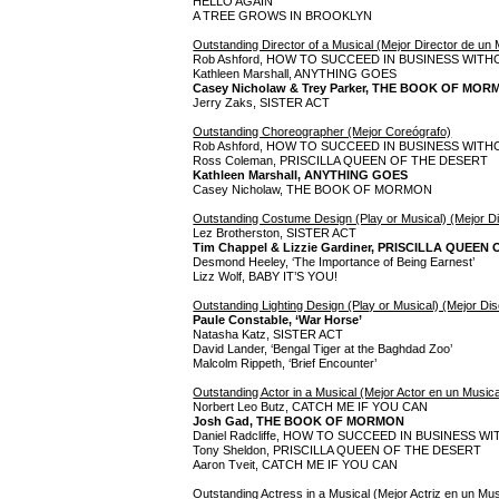
HELLO AGAIN
A TREE GROWS IN BROOKLYN
Outstanding Director of a Musical (Mejor Director de un 
Rob Ashford, HOW TO SUCCEED IN BUSINESS WIT
Kathleen Marshall, ANYTHING GOES
Casey Nicholaw & Trey Parker, THE BOOK OF MO
Jerry Zaks, SISTER ACT
Outstanding Choreographer (Mejor Coreógrafo)
Rob Ashford, HOW TO SUCCEED IN BUSINESS WIT
Ross Coleman, PRISCILLA QUEEN OF THE DESERT
Kathleen Marshall, ANYTHING GOES
Casey Nicholaw, THE BOOK OF MORMON
Outstanding Costume Design (Play or Musical) (Mejor Di
Lez Brotherston, SISTER ACT
Tim Chappel & Lizzie Gardiner, PRISCILLA QUEEN
Desmond Heeley, ‘The Importance of Being Earnest’
Lizz Wolf, BABY IT’S YOU!
Outstanding Lighting Design (Play or Musical) (Mejor Di
Paule Constable, ‘War Horse’
Natasha Katz, SISTER ACT
David Lander, ‘Bengal Tiger at the Baghdad Zoo’
Malcolm Rippeth, ‘Brief Encounter’
Outstanding Actor in a Musical (Mejor Actor en un Musica
Norbert Leo Butz, CATCH ME IF YOU CAN
Josh Gad, THE BOOK OF MORMON
Daniel Radcliffe, HOW TO SUCCEED IN BUSINESS 
Tony Sheldon, PRISCILLA QUEEN OF THE DESERT
Aaron Tveit, CATCH ME IF YOU CAN
Outstanding Actress in a Musical (Mejor Actriz en un Mus