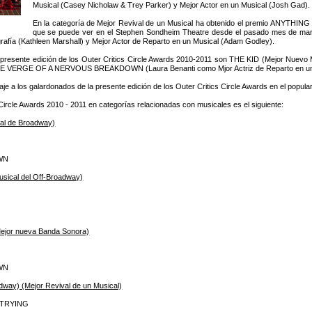
Musical (Casey Nicholaw & Trey Parker) y Mejor Actor en un Musical (Josh Gad).
En la categoría de Mejor Revival de un Musical ha obtenido el premio ANYTHING
que se puede ver en el Stephen Sondheim Theatre desde el pasado mes de mar
grafía (Kathleen Marshall) y Mejor Actor de Reparto en un Musical (Adam Godley).
a presente edición de los Outer Critics Circle Awards 2010-2011 son THE KID (Mejor Nu
E VERGE OF A NERVOUS BREAKDOWN (Laura Benanti como Mjor Actriz de Reparto en un 
 a los galardonados de la presente edición de los Outer Critics Circle Awards en el popula
s Circle Awards 2010 - 2011 en categorías relacionadas con musicales es el siguiente:
al de Broadway)
WN
sical del Off-Broadway)
ejor nueva Banda Sonora)
WN
dway) (Mejor Revival de un Musical)
 TRYING