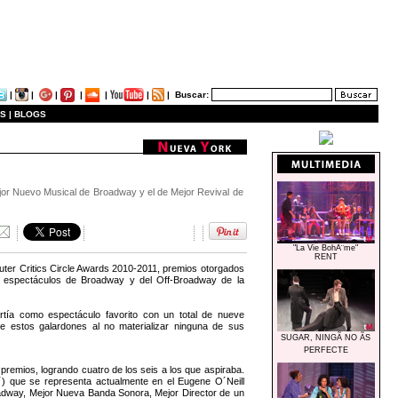
|
|
|
|
|
|
|
Buscar:
S |
BLOGS
Mejor Nuevo Musical de Broadway y el de Mejor Revival de
"La Vie BohÃ¨me"
RENT
uter Critics Circle Awards 2010-2011, premios otorgados
s espectáculos de Broadway y del Off-Broadway de la
rtía como espectáculo favorito con un total de nueve
e estos galardones al no materializar ninguna de sus
SUGAR, NINGÃ NO ÃS
PERFECTE
ios, logrando cuatro de los seis a los que aspiraba.
´) que se representa actualmente en el Eugene O´Neill
adway, Mejor Nueva Banda Sonora, Mejor Director de un