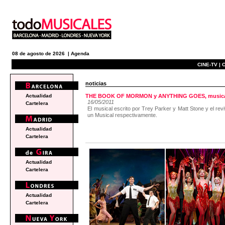
08 de agosto de 2026 |
Agenda
CINE-TV |
C
noticias
Actualidad
THE BOOK OF MORMON y ANYTHING GOES, musicales t
16/05/2011
Cartelera
El musical escrito por Trey Parker y Matt Stone y el re
un Musical respectivamente.
Actualidad
Cartelera
Actualidad
Cartelera
Actualidad
Cartelera