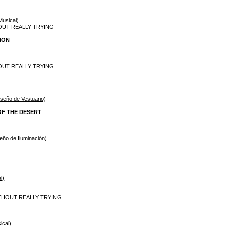
Musical)
HOUT REALLY TRYING
RMON
HOUT REALLY TRYING
seño de Vestuario)
 OF THE DESERT
seño de Iluminación)
l)
WITHOUT REALLY TRYING
ical)