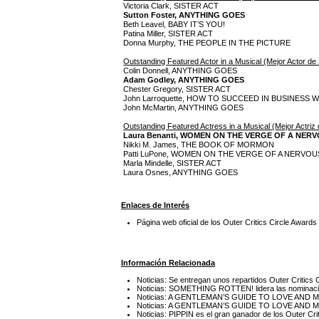
Victoria Clark, SISTER ACT
Sutton Foster, ANYTHING GOES
Beth Leavel, BABY IT’S YOU!
Patina Miller, SISTER ACT
Donna Murphy, THE PEOPLE IN THE PICTURE
Outstanding Featured Actor in a Musical (Mejor Actor de
Colin Donnell, ANYTHING GOES
Adam Godley, ANYTHING GOES
Chester Gregory, SISTER ACT
John Larroquette, HOW TO SUCCEED IN BUSINESS
John McMartin, ANYTHING GOES
Outstanding Featured Actress in a Musical (Mejor Actriz
Laura Benanti, WOMEN ON THE VERGE OF A NE
Nikki M. James, THE BOOK OF MORMON
Patti LuPone, WOMEN ON THE VERGE OF A NERV
Marla Mindelle, SISTER ACT
Laura Osnes, ANYTHING GOES
Enlaces de Interés
Página web oficial de los Outer Critics Circle Awards
Información Relacionada
Noticias: Se entregan unos repartidos Outer Critics
Noticias: SOMETHING ROTTEN! lidera las nominacion
Noticias: A GENTLEMAN’S GUIDE TO LOVE AND MURD
Noticias: A GENTLEMAN’S GUIDE TO LOVE AND MURDE
Noticias: PIPPIN es el gran ganador de los Outer Cri