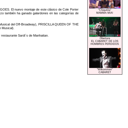
 GOES. El nuevo montaje de este clásico de Cole Porter
"Chiquitita"
zo también ha ganado galardones en las categorías de
MAMMA MIA!
evo Musical del Off-Broadway), PRISCILLA QUEEN OF THE
Musical).
r restaurante Sardi´s de Manhattan.
Obertura
EL CABARET DE LOS
HOMBRES PERDIDOS
"Wilkommen"
CABARET