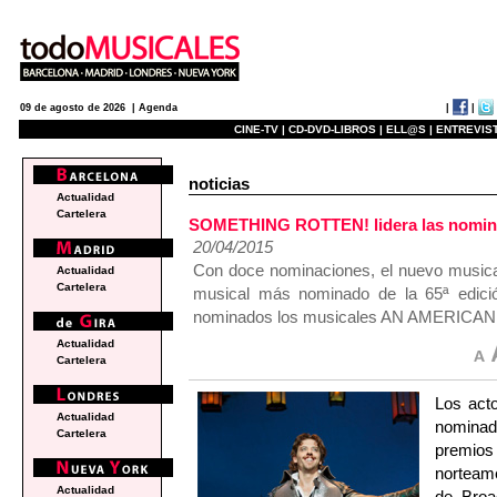
|
|
09 de agosto de 2026 |
Agenda
CINE-TV |
CD-DVD-LIBROS |
ELL@S |
ENTREVIST
noticias
Actualidad
Cartelera
SOMETHING ROTTEN! lidera las nominaci
20/04/2015
Con doce nominaciones, el nuevo musical
Actualidad
Cartelera
musical más nominado de la 65ª edici
nominados los musicales AN AMERIC
Actualidad
Cartelera
Los act
Actualidad
nominado
Cartelera
premio
norteam
Actualidad
de Broa