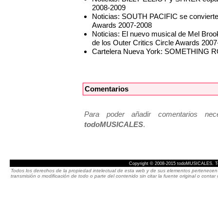
2008-2009
Noticias: SOUTH PACIFIC se convierte en
Awards 2007-2008
Noticias: El nuevo musical de Mel B
de los Outer Critics Circle Awards 200
Cartelera Nueva York: SOMETHING RO
Comentarios
Para poder añadir comentarios neces
todoMUSICALES
.
Copyright © 2008-2015 todoMUSICALES. To
Todos los derechos de la propiedad intelectual de esta web y de sus elementos pertenecen 
transmisión o modificación de todo o parte del contenido sin citar la fuente original o cont