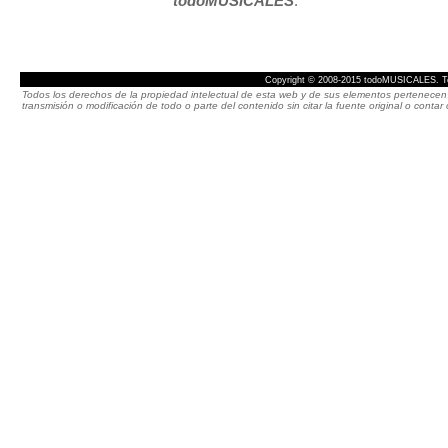
todoMUSICALES
.
Copyright © 2008-2015 todoMUSICALES. To
Todos los derechos de la propiedad intelectual de esta web y de sus elementos pertenecen 
transmisión o modificación de todo o parte del contenido sin citar la fuente original o cont