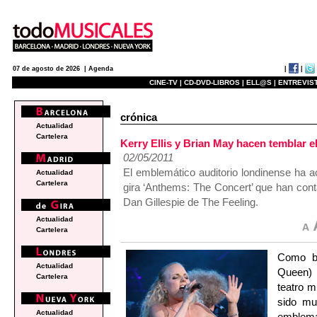
|
|
07 de agosto de 2026 |
Agenda
CINE-TV |
CD-DVD-LIBROS |
ELL@S |
ENTREVIST
crónica
Actualidad
Cartelera
Kerry Ellis y Brian May hacen temblar e
02/05/2011
El emblemático auditorio londinense ha a
Actualidad
Cartelera
gira ‘Anthems: The Concert’ que han cont
Dan Gillespie de The Feeling.
Actualidad
Cartelera
Como bi
Actualidad
Queen) 
Cartelera
teatro m
sido mu
Actualidad
emblem