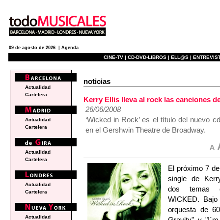
09 de agosto de 2026 |
Agenda
CINE-TV |
CD-DVD-LIBROS |
ELL@S |
ENTREVIST
noticias
Actualidad
Cartelera
Kerry Ellis lleva al rock las canciones
26/06/2008
‘Wicked in Rock’ es el título del nuevo c
Actualidad
Cartelera
en el Gershwin Theatre de Broadway.
Actualidad
Cartelera
El próximo 7 de
single de Kerry 
Actualidad
dos temas de
Cartelera
WICKED. Bajo 
orquesta de 6
Actualidad
Gravity" y "I´m