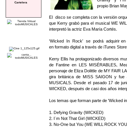
Cartelera
propio Brian May
El disco se completa con la versión orq
que Kerry grabó para el musical WE WI
interpretó la actriz Eva María Cortés.
‘Wicked In Rock’ se podrá adquirir en ex
en formato digital a través de iTunes Store
Kerry Ellis ha protagonizado diversos mu
de Fantine en LES MISÉRABLES, Mea
personaje de Eliza Dolittle de MY FAIR LA
gira británica de MISS SAIGON y fue 
MUSICALS. Desde el pasado 17 de junio
WICKED, después de casi dos años interp
Los temas que forman parte de ‘Wicked in 
1. Defying Gravity (WICKED)
2. I´m Not That Girl (WICKED)
3. No-One but You (WE WILL ROCK YOU