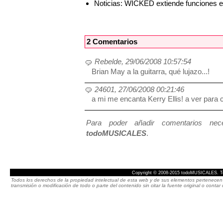
Noticias: WICKED extiende funciones 
2 Comentarios
Rebelde, 29/06/2008 10:57:54
Brian May a la guitarra, qué lujazo...!
24601, 27/06/2008 00:21:46
a mi me encanta Kerry Ellis! a ver para
Para poder añadir comentarios neces
todoMUSICALES
.
Copyright © 2008-2015 todoMUSICALES. To
Todos los derechos de la propiedad intelectual de esta web y de sus elementos pertenecen 
transmisión o modificación de todo o parte del contenido sin citar la fuente original o cont