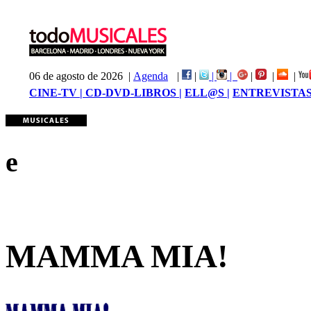
06 de agosto de 2026 |
Agenda
|
|
|
|
|
|
|
CINE-TV |
CD-DVD-LIBROS |
ELL@S |
ENTREVISTAS
e
MAMMA MIA!