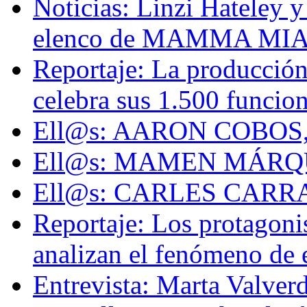
Noticias: Linzi Hateley y
elenco de MAMMA MIA! 
Reportaje: La producc
celebra sus 1.500 funcio
Ell@s: AARON COBOS, 
Ell@s: MAMEN MÁRQUEZ
Ell@s: CARLES CARRAS
Reportaje: Los protago
analizan el fenómeno de 
Entrevista: Marta Valv