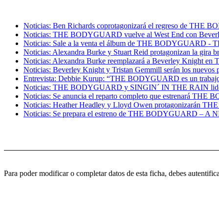
Noticias: Ben Richards coprotagonizará el regreso de TH
Noticias: THE BODYGUARD vuelve al West End con Beverle
Noticias: Sale a la venta el álbum de THE BODYGUARD 
Noticias: Alexandra Burke y Stuart Reid protagonizan la g
Noticias: Alexandra Burke reemplazará a Beverley Knight
Noticias: Beverley Knight y Tristan Gemmill serán los nue
Entrevista: Debbie Kurup: “THE BODYGUARD es un trabajo
Noticias: THE BODYGUARD y SINGIN´ IN THE RAIN lideran
Noticias: Se anuncia el reparto completo que estrenará TH
Noticias: Heather Headley y Lloyd Owen protagonizarán 
Noticias: Se prepara el estreno de THE BODYGUARD – A
Para poder modificar o completar datos de esta ficha, debes autent