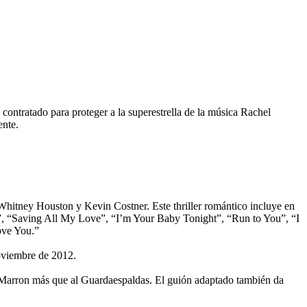
 contratado para proteger a la superestrella de la música Rachel
ente.
tney Houston y Kevin Costner. Este thriller romántico incluye en
”, “Saving All My Love”, “I’m Your Baby Tonight”, “Run to You”, “I
ove You.”
noviembre de 2012.
hel Marron más que al Guardaespaldas. El guión adaptado también da