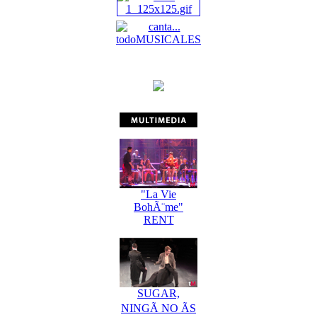
"La Vie
BohÃ¨me"
RENT
SUGAR,
NINGÃ NO ÃS