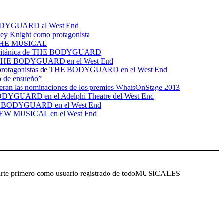
E BODYGUARD al West End
y Knight como protagonista
- THE MUSICAL
ira británica de THE BODYGUARD
 en THE BODYGUARD en el West End
vos protagonistas de THE BODYGUARD en el West End
 de ensueño”
 las nominaciones de los premios WhatsOnStage 2013
E BODYGUARD en el Adelphi Theatre del West End
THE BODYGUARD en el West End
 NEW MUSICAL en el West End
ificarte primero como usuario registrado de todoMUSICALES