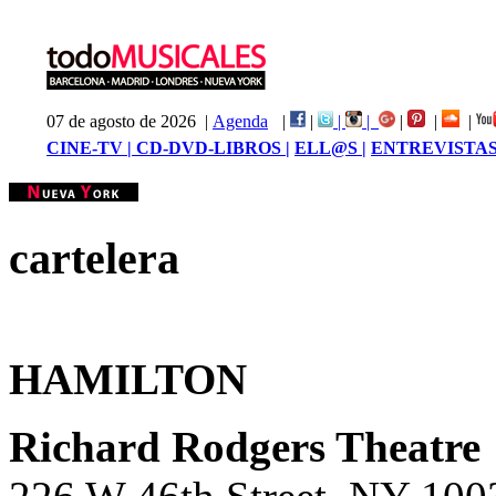
07 de agosto de 2026 |
Agenda
|
|
|
|
|
|
|
CINE-TV |
CD-DVD-LIBROS |
ELL@S |
ENTREVISTAS
cartelera
HAMILTON
Richard Rodgers Theatre