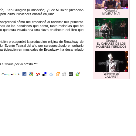
, Ken Billington (iluminación) y Lee Musiker (dirección
"Chiquitita"
perCollins Publishers editará en junio.
MAMMA MIA!
orprendió cómo me emocioné al revisitar mis primeros
chas de las canciones que canto, tanto melodías que he
o que esta velada sea una pieza en directo del libro que
Obertura
ién protagonizó la producción original de Broadway de
EL CABARET DE LOS
 Evento Teatral del año por su espectáculo en solitario
HOMBRES PERDIDOS
icipación en musicales de Broadway, ha desarrollado
ufridos por la artista ***
"Wilkommen"
CABARET