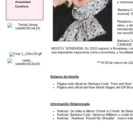
y memoria
Actualidad
Cartelera
‘Barbara C
musical). E
Respecto a
años, y de
introducid
me enseñó 
Barbara Co
CANDIDE y 
MOSTLY SONDHEIM. En 2010 regresó a Broadway con el
una importante trayectoria como concertista, y ha edita
*** El 28 de marzo de 201
Enlaces de Interés
Página web oficial de ‘Barbara Cook: Then and Now’
Página web oficial del New World Stages del Off-Br
Información Relacionada
Noticias: Se edita el álbum ‘Cheek to Cheek’ de Bar
Noticias: Barbara Cook, Vanessa Williams y Lesl
Noticias: `Rainbow `Round My Shoulder´, nuevo trab