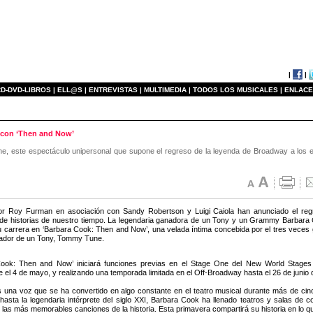
|
|
D-DVD-LIBROS |
ELL@S |
ENTREVISTAS |
MULTIMEDIA |
TODOS LOS MUSICALES |
ENLACE
k con ‘Then and Now’
, este espectáculo unipersonal que supone el regreso de la leyenda de Broadway a los esc
tor Roy Furman en asociación con Sandy Robertson y Luigi Caiola han anunciado el reg
de historias de nuestro tiempo. La legendaria ganadora de un Tony y un Grammy Barbara 
u carrera en ‘Barbara Cook: Then and Now’, una velada íntima concebida por el tres veces g
ador de un Tony, Tommy Tune.
Cook: Then and Now’ iniciará funciones previas en el Stage One del New World Stages
te el 4 de mayo, y realizando una temporada limitada en el Off-Broadway hasta el 26 de junio 
 una voz que se ha convertido en algo constante en el teatro musical durante más de ci
asta la legendaria intérprete del siglo XXI, Barbara Cook ha llenado teatros y salas de 
 las más memorables canciones de la historia. Esta primavera compartirá su historia en lo q