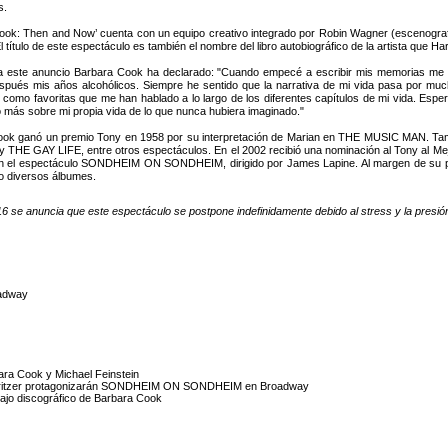
s.
ook: Then and Now’ cuenta con un equipo creativo integrado por Robin Wagner (escenografía)
l título de este espectáculo es también el nombre del libro autobiográfico de la artista que Har
 este anuncio Barbara Cook ha declarado: "Cuando empecé a escribir mis memorias me s
spués mis años alcohólicos. Siempre he sentido que la narrativa de mi vida pasa por mu
o como favoritas que me han hablado a lo largo de los diferentes capítulos de mi vida. Esper
más sobre mi propia vida de lo que nunca hubiera imaginado."
ok ganó un premio Tony en 1958 por su interpretación de Marian en THE MUSIC MAN. Tamb
THE GAY LIFE, entre otros espectáculos. En el 2002 recibió una nominación al Tony al Mejor
 espectáculo SONDHEIM ON SONDHEIM, dirigido por James Lapine. Al margen de su part
do diversos álbumes.
6 se anuncia que este espectáculo se postpone indefinidamente debido al stress y la presión s
oadway
bara Cook y Michael Feinstein
ie Kritzer protagonizarán SONDHEIM ON SONDHEIM en Broadway
ajo discográfico de Barbara Cook