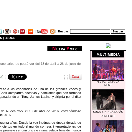
|
|
|
|
|
|
|
Buscar:
S |
BLOGS
enarios se podrá ver del 13 de abril al 26 de junio de
"La Vie BohÃ¨me"
RENT
reso a los escenarios de una de las grandes voces y
Cook compartirá historias y canciones que han formado
anador de un Tony, James Lapine, y dirigida por el diez
 de Nueva York el 13 de abril de 2016, estrenándose
SUGAR, NINGÃ NO ÃS
de 2016.
PERFECTE
ncuenta años. Desde la voz ingénua de época dorada de
conciertos en todo el mundo con sus interpretaciones de
ue promete ser una única e íntima velada llena de música