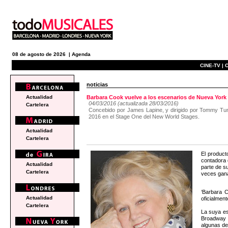
08 de agosto de 2026 |
Agenda
CINE-TV |
C
noticias
Actualidad
Barbara Cook vuelve a los escenarios de Nueva Yor
04/03/2016 (actualizada 28/03/2016)
Cartelera
Concebido por James Lapine, y dirigido por Tommy Tune
2016 en el Stage One del New World Stages.
Actualidad
Cartelera
El produc
contadora 
Actualidad
parte de s
Cartelera
veces gan
‘Barbara 
Actualidad
oficialmen
Cartelera
La suya es
Broadway h
algunas de