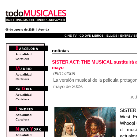
06 de agosto de 2026 |
Agenda
CINE-TV |
CD-DVD-LIBROS |
ELL@S |
ENTREVIST
noticias
Actualidad
Cartelera
SISTER ACT: THE MUSICAL sustituirá a
mayo
09/11/2008
Actualidad
La versión musical de la película protago
Cartelera
mayo de 2009.
Actualidad
Cartelera
SISTER 
Actualidad
West En
Cartelera
Whoopi G
el musi
actualm
Actualidad