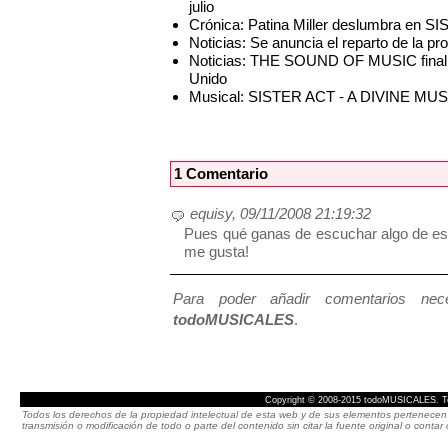
julio
Crónica: Patina Miller deslumbra en S
Noticias: Se anuncia el reparto de la 
Noticias: THE SOUND OF MUSIC finaliza 
Unido
Musical: SISTER ACT - A DIVINE M
1 Comentario
equisy, 09/11/2008 21:19:32
Pues qué ganas de escuchar algo de es
me gusta!
Para poder añadir comentarios neces
todoMUSICALES
.
Copyright © 2008-2015 todoMUSICALES. To
Todos los derechos de la propiedad intelectual de esta web y de sus elementos pertenecen 
transmisión o modificación de todo o parte del contenido sin citar la fuente original o cont