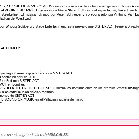
T - A DIVINE MUSICAL COMEDY cuenta con música del ocho veces ganador de un Osc
LADDIN, ENCHANTED) y letras de Glenn Slater. El libreto del espectáculo, basado en la 
ll Steinkellner. El musical, dirigido por Peter Schneider y coreografiado por Anthony Van La
ladium del West End.
por Whoopi Goldberg y Stage Entertainment, está previsto que SISTER ACT llegue a Broadw
USICAL COMEDY
on protagonizarán la gira británica de SISTER ACT
heatre en abril de 2011
l West End con SISTER ACT
R ACT en Londres
RISCILLA QUEEN OF THE DESERT lideran las nominaciones de los premios WhatsOnStag
 la celestial música de Alan Menken
ondinense de SISTER ACT
THE SOUND OF MUSIC en el Palladium a partir de mayo
DY
como usuario registrado de
todoMUSICALES
.