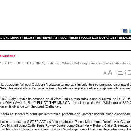
|
|
D-DVD-LIBROS |
ELL@S |
ENTREVISTAS |
MULTIMEDIA |
TODOS LOS MUSICALES |
ENLACE
r Superior
R!, BILLY ELLIOT o BAD GIRLS, sustituirá a Whoopi Goldberg cuando ésta última abandonde 
 31 de agosto, Whoopi Goldberg finaliza su temporada limitada de tres semanas en el pap
lly Dexter será la encargada de reemplazarla, e interpretará el personaje hasta la finalizac
1960, Sally Dexter ha actuado en el West End en musicales como el revival de OLIVER!
n al Olivier Award), BILLY ELLIOT THE MUSICAL (en el papel de Mrs. Wilkinson) o BA
ión en la obra de tom Stoppard `Dalliance´.
r será así la tercera actriz que interpreta el personaje de Mother Superior, que fue originad
el elenco actual de SISTER ACT está integrado por Patina Miller como Deloris Van Cart
 Ako Mitchell como Eddie, Katie Rowley Jones como Sister Mary Robert, Claire Greenway c
us, Nicholas Colicos como Bones, Thomas Goodridge como TJ, e Ivan De Freitas como Di