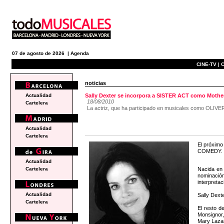
07 de agosto de 2026 |
Agenda
CINE-TV |
C
noticias
Actualidad
Sally Dexter se incorpora a SISTER ACT como Mothe
18/08/2010
Cartelera
La actriz, que ha participado en musicales como OLIVE
Actualidad
Cartelera
El próximo
COMEDY. Sa
Actualidad
Nacida en 
Cartelera
nominació
interpretac
Actualidad
Sally Dexte
Cartelera
El resto d
Monsignor,
Mary Lazar