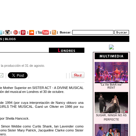
|
|
|
|
|
|
|
Buscar:
S |
BLOGS
la producción el 31 de agosto.
"La Vie BohÃ¨me"
el de Mother Superior en SISTER ACT - A DIVINE MUSICAL
RENT
ión del musical en Londres el 30 de octubre.
 de 1994 (por cuya interpretación de Nancy obtuvo una
D GIRLS THE MUSICAL. Ganó un Olivier en 1986 por su
SUGAR, NINGÃ NO ÃS
o por Sheila Hancock.
PERFECTE
ier, Simon Webbe como Curtis Shank, Ian Lavender como
omo Sister Mary Patrick, Jacqueline Clarke como Sister
nero.