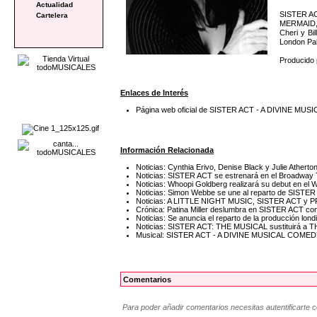
Actualidad
SISTER AC
Cartelera
MERMAID, A
Cheri y Bi
London Pal
Producido 
Enlaces de Interés
Página web oficial de SISTER ACT - A DIVINE M
Información Relacionada
Noticias: Cynthia Erivo, Denise Black y Julie Athert
Noticias: SISTER ACT se estrenará en el Broadway T
Noticias: Whoopi Goldberg realizará su debut en e
Noticias: Simon Webbe se une al reparto de SISTE
Noticias: A LITTLE NIGHT MUSIC, SISTER ACT y P
Crónica: Patina Miller deslumbra en SISTER ACT con
Noticias: Se anuncia el reparto de la producción l
Noticias: SISTER ACT: THE MUSICAL sustituirá a 
Musical: SISTER ACT - A DIVINE MUSICAL COME
Comentarios
Para poder añadir comentarios necesitas autentificarte 