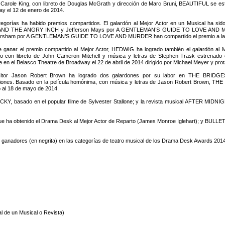
 Carole King, con libreto de Douglas McGrath y dirección de Marc Bruni, BEAUTIFUL se est
y el 12 de enero de 2014.
egorías ha habido premios compartidos. El galardón al Mejor Actor en un Musical ha sido 
ND THE ANGRY INCH y Jefferson Mays por A GENTLEMAN’S GUIDE TO LOVE AND MUR
rsham por A GENTLEMAN’S GUIDE TO LOVE AND MURDER han compartido el premio a la Mej
ganar el premio compartido al Mejor Actor, HEDWIG ha logrado también el galardón al 
o con libreto de John Cameron Mitchell y música y letras de Stephen Trask estrenado 
e en el Belasco Theatre de Broadway el 22 de abril de 2014 dirigido por Michael Meyer y prot
sitor Jason Robert Brown ha logrado dos galardones por su labor en THE BRI
iones. Basado en la película homónima, con música y letras de Jason Robert Brown,
 al 18 de mayo de 2014.
KY, basado en el popular filme de Sylvester Stallone; y la revista musical AFTER MIDNIGH
ue ha obtenido el Drama Desk al Mejor Actor de Reparto (James Monroe Iglehart); y BULL
 ganadores (en negrita) en las categorías de teatro musical de los Drama Desk Awards 2014 
l de un Musical o Revista)