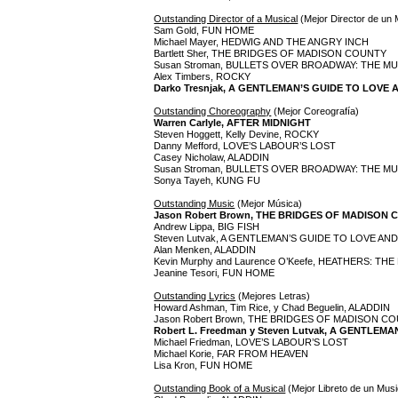
Outstanding Director of a Musical
(Mejor Director de un 
Sam Gold, FUN HOME
Michael Mayer, HEDWIG AND THE ANGRY INCH
Bartlett Sher, THE BRIDGES OF MADISON COUNTY
Susan Stroman, BULLETS OVER BROADWAY: THE M
Alex Timbers, ROCKY
Darko Tresnjak, A GENTLEMAN’S GUIDE TO LOVE
Outstanding Choreography
(Mejor Coreografía)
Warren Carlyle, AFTER MIDNIGHT
Steven Hoggett, Kelly Devine, ROCKY
Danny Mefford, LOVE’S LABOUR’S LOST
Casey Nicholaw, ALADDIN
Susan Stroman, BULLETS OVER BROADWAY: THE M
Sonya Tayeh, KUNG FU
Outstanding Music
(Mejor Música)
Jason Robert Brown, THE BRIDGES OF MADISON
Andrew Lippa, BIG FISH
Steven Lutvak, A GENTLEMAN’S GUIDE TO LOVE A
Alan Menken, ALADDIN
Kevin Murphy and Laurence O’Keefe, HEATHERS: TH
Jeanine Tesori, FUN HOME
Outstanding Lyrics
(Mejores Letras)
Howard Ashman, Tim Rice, y Chad Beguelin, ALADDIN
Jason Robert Brown, THE BRIDGES OF MADISON C
Robert L. Freedman y Steven Lutvak, A GENTLE
Michael Friedman, LOVE’S LABOUR’S LOST
Michael Korie, FAR FROM HEAVEN
Lisa Kron, FUN HOME
Outstanding Book of a Musical
(Mejor Libreto de un Musi