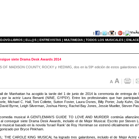
|
|
|
|
|
D-DVD-LIBROS |
ELL@S |
ENTREVISTAS |
MULTIMEDIA |
TODOS LOS MUSICALES |
ENLACE
gue siete Drama Desk Awards 2014
S OF MADISON COUNTY, ROCKY y HEDWIG, dos en la 59ª edición de estos galardones que
ll de Manhattan ha acogido la tarde del 1 de junio de 2014 la ceremonia de entrega de
 por la actriz Laura Benanti (NINE, GYPSY). Entre los profesionales que han participa
Borle, Michael C. Hall, Toni Collette, Sutton Foster, Laura Osnes, Billy Porter, Judy Kuhn,
 David Byrne, Leigh Silverman, Joshua Henry, Rachel Bay Jones, Jessie Mueller, Steven Pas
comedia musical A GENTLEMAN’S GUIDE TO LOVE AND MURDER continúa afianzándose
al conseguir siete Drama Desk Awards, incluido el de Mejor Musical. Escrito por Steven L
ste musical basado en la novela ‘Israel Rank’ de Roy Horniman se estrenó oficialmente en e
gonizado por Bryce Pinkham.
: THE CAROLE KING MUSICAL ha logrado tres galardones, incluido el de Mejor Actriz en