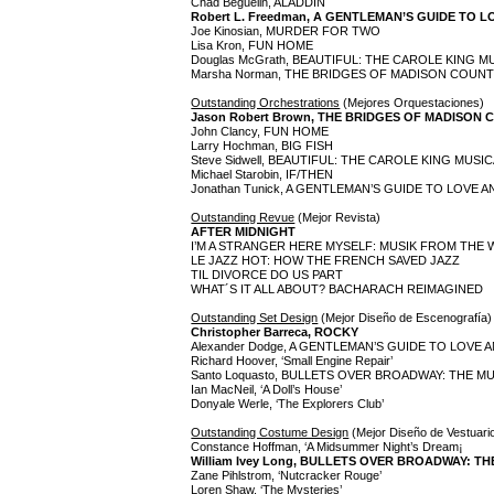
Chad Beguelin, ALADDIN
Robert L. Freedman, A GENTLEMAN’S GUIDE TO 
Joe Kinosian, MURDER FOR TWO
Lisa Kron, FUN HOME
Douglas McGrath, BEAUTIFUL: THE CAROLE KING M
Marsha Norman, THE BRIDGES OF MADISON COUN
Outstanding Orchestrations
(Mejores Orquestaciones)
Jason Robert Brown, THE BRIDGES OF MADISON
John Clancy, FUN HOME
Larry Hochman, BIG FISH
Steve Sidwell, BEAUTIFUL: THE CAROLE KING MUSI
Michael Starobin, IF/THEN
Jonathan Tunick, A GENTLEMAN’S GUIDE TO LOVE
Outstanding Revue
(Mejor Revista)
AFTER MIDNIGHT
I’M A STRANGER HERE MYSELF: MUSIK FROM THE
LE JAZZ HOT: HOW THE FRENCH SAVED JAZZ
TIL DIVORCE DO US PART
WHAT´S IT ALL ABOUT? BACHARACH REIMAGINED
Outstanding Set Design
(Mejor Diseño de Escenografía)
Christopher Barreca, ROCKY
Alexander Dodge, A GENTLEMAN’S GUIDE TO LOVE
Richard Hoover, ‘Small Engine Repair’
Santo Loquasto, BULLETS OVER BROADWAY: THE M
Ian MacNeil, ‘A Doll’s House’
Donyale Werle, ‘The Explorers Club’
Outstanding Costume Design
(Mejor Diseño de Vestuari
Constance Hoffman, ‘A Midsummer Night’s Dream¡
William Ivey Long, BULLETS OVER BROADWAY: T
Zane Pihlstrom, ‘Nutcracker Rouge’
Loren Shaw, ‘The Mysteries’