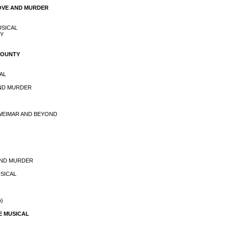
LOVE AND MURDER
USICAL
TY
 COUNTY
CAL
 AND MURDER
 WEIMAR AND BEYOND
 AND MURDER
USICAL
o)
HE MUSICAL