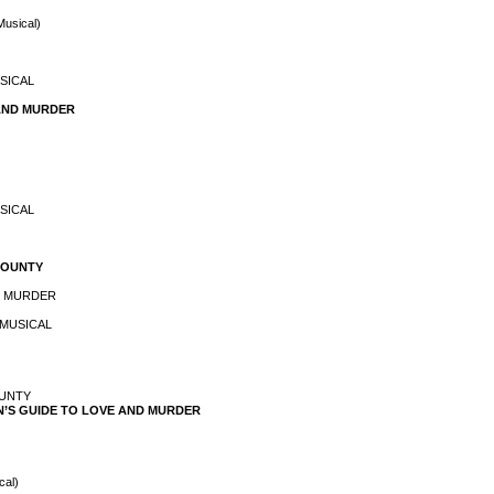
Musical)
USICAL
 AND MURDER
USICAL
 COUNTY
ND MURDER
E MUSICAL
OUNTY
MAN’S GUIDE TO LOVE AND MURDER
cal)