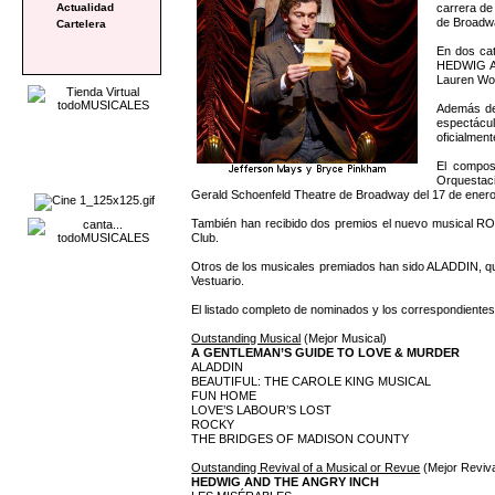
carrera de
Actualidad
de Broadwa
Cartelera
En dos cat
HEDWIG A
Lauren Wo
Además de 
espectácul
oficialment
El compo
Orquestac
Gerald Schoenfeld Theatre de Broadway del 17 de enero
También han recibido dos premios el nuevo musical ROC
Club.
Otros de los musicales premiados han sido ALADDIN, q
Vestuario.
El listado completo de nominados y los correspondientes
Outstanding Musical
(Mejor Musical)
A GENTLEMAN’S GUIDE TO LOVE & MURDER
ALADDIN
BEAUTIFUL: THE CAROLE KING MUSICAL
FUN HOME
LOVE’S LABOUR’S LOST
ROCKY
THE BRIDGES OF MADISON COUNTY
Outstanding Revival of a Musical or Revue
(Mejor Reviva
HEDWIG AND THE ANGRY INCH