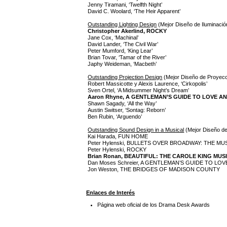
Jenny Tiramani, ‘Twelfth Night’
David C. Woolard, ‘The Heir Apparent’
Outstanding Lighting Design
(Mejor Diseño de Iluminació
Christopher Akerlind, ROCKY
Jane Cox, ‘Machinal’
David Lander, ‘The Civil War’
Peter Mumford, ‘King Lear’
Brian Tovar, ‘Tamar of the River’
Japhy Weideman, ‘Macbeth’
Outstanding Projection Design
(Mejor Diseño de Proyec
Robert Massicotte y Alexis Laurence, ‘Cirkopolis’
Sven Ortel, ‘A Midsummer Night’s Dream’
Aaron Rhyne, A GENTLEMAN’S GUIDE TO LOVE 
Shawn Sagady, ‘All the Way’
Austin Switser, ‘Sontag: Reborn’
Ben Rubin, ‘Arguendo’
Outstanding Sound Design in a Musical
(Mejor Diseño de
Kai Harada, FUN HOME
Peter Hylenski, BULLETS OVER BROADWAY: THE MU
Peter Hylenski, ROCKY
Brian Ronan, BEAUTIFUL: THE CAROLE KING MUS
Dan Moses Schreier, A GENTLEMAN’S GUIDE TO L
Jon Weston, THE BRIDGES OF MADISON COUNTY
Enlaces de Interés
Página web oficial de los Drama Desk Awards