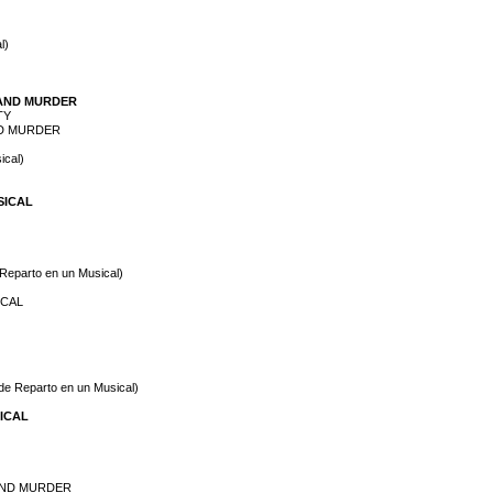
l)
E AND MURDER
TY
ND MURDER
ical)
SICAL
 Reparto en un Musical)
ICAL
 de Reparto en un Musical)
SICAL
 AND MURDER