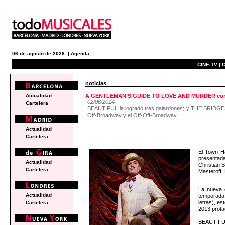
06 de agosto de 2026 |
Agenda
CINE-TV |
C
noticias
Actualidad
A GENTLEMAN’S GUIDE TO LOVE AND MURDER consi
02/06/2014
Cartelera
BEAUTIFUL la logrado tres galardones; y THE BRIDGE
Off-Broadway y el Off-Off-Broadway.
Actualidad
Cartelera
El Town Ha
presentada
Actualidad
Christian 
Cartelera
Masteroff,
La nueva 
Actualidad
temporada 
letras), e
Cartelera
2013 prota
BEAUTIFUL