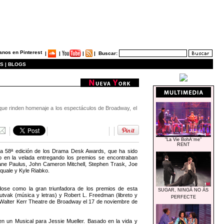
|
|
|
|
Buscar:
S |
BLOGS
 rinden homenaje a los espectáculos de Broadway, el
"La Vie BohÃ¨me"
RENT
 la 58ª edición de los Drama Desk Awards, que ha sido
do en la velada entregando los premios se encontraban
 Diane Paulus, John Cameron Mitchell, Stephen Trask, Joe
quale y Kyle Riabko.
 como la gran triunfadora de los premios de esta
SUGAR, NINGÃ NO ÃS
utvak (música y letras) y Robert L. Freedman (libreto y
PERFECTE
l Walter Kerr Theatre de Broadway el 17 de noviembre de
 un Musical para Jessie Mueller. Basado en la vida y