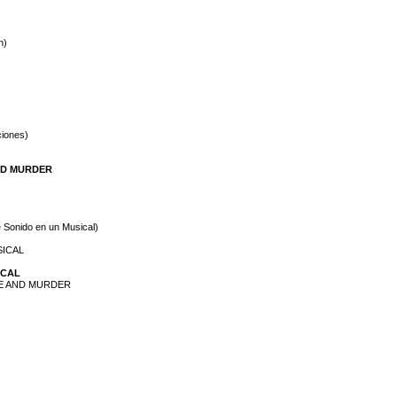
n)
ciones)
AND MURDER
 Sonido en un Musical)
SICAL
ICAL
OVE AND MURDER