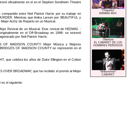
renó oficialmente en el en el Stephen Sondheim Theatre
"Chiquitita"
compartido entre Neil Patrick Harris por su trabajo en
MAMMA MIA!
DER. Mientras que Anika Larsen por BEAUTIFUL y
or Actriz de Reparto en un Musical.
Mejor Revival de un Musical. Este revival de HEDWIG -
originalmente en el Off-Broadway en 1998- se estrenó
agonizado por Neil Patrick Harris.
Obertura
EL CABARET DE LOS
DGES OF MADISON COUNTY: Mejor Música y Mejores
HOMBRES PERDIDOS
 THE BRIDGES OF MADISON COUNTY se representó en el
T, que celebra los años de Duke Ellington en el Cotton
ETS OVER BROADWAY, que ha recibido el premio al Mejor
"Wilkommen"
CABARET
es el siguiente: