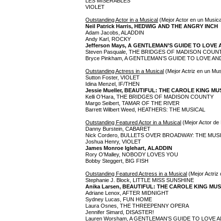
LES MISÉRABLES
VIOLET
Outstanding Actor in a Musical
(Mejor Actor en un Musica
Neil Patrick Harris, HEDWIG AND THE ANGRY INCH
Adam Jacobs, ALADDIN
Andy Karl, ROCKY
Jefferson Mays, A GENTLEMAN’S GUIDE TO LOV
Steven Pasquale, THE BRIDGES OF MADISON COUN
Bryce Pinkham, A GENTLEMAN’S GUIDE TO LOVE A
Outstanding Actress in a Musical
(Mejor Actriz en un Mus
Sutton Foster, VIOLET
Idina Menzel, IF/THEN
Jessie Mueller, BEAUTIFUL: THE CAROLE KING MU
Kelli O’Hara, THE BRIDGES OF MADISON COUNTY
Margo Seibert, TAMAR OF THE RIVER
Barrett Wilbert Weed, HEATHERS: THE MUSICAL
Outstanding Featured Actor in a Musical
(Mejor Actor de
Danny Burstein, CABARET
Nick Cordero, BULLETS OVER BROADWAY: THE MUS
Joshua Henry, VIOLET
James Monroe Iglehart, ALADDIN
Rory O’Malley, NOBODY LOVES YOU
Bobby Steggert, BIG FISH
Outstanding Featured Actress in a Musical
(Mejor Actriz
Stephanie J. Block, LITTLE MISS SUNSHINE
Anika Larsen, BEAUTIFUL: THE CAROLE KING MU
Adriane Lenox, AFTER MIDNIGHT
Sydney Lucas, FUN HOME
Laura Osnes, THE THREEPENNY OPERA
Jennifer Simard, DISASTER!
Lauren Worsham, A GENTLEMAN’S GUIDE TO LOVE