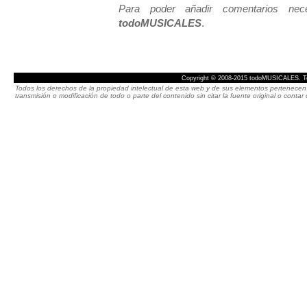
Para poder añadir comentarios neces
todoMUSICALES
.
Copyright © 2008-2015 todoMUSICALES. To
Todos los derechos de la propiedad intelectual de esta web y de sus elementos pertenecen 
transmisión o modificación de todo o parte del contenido sin citar la fuente original o cont