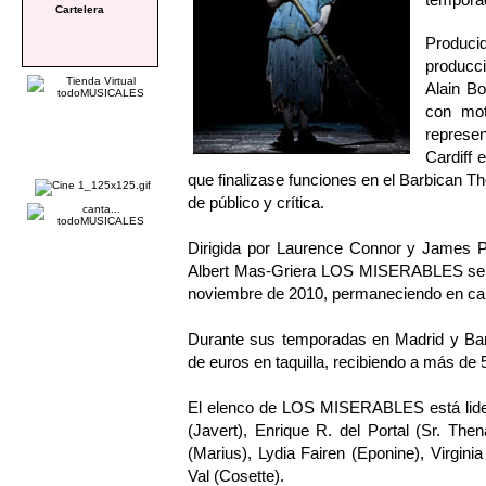
Cartelera
Produci
producc
Alain Bo
con mot
represe
Cardiff 
que finalizase funciones en el Barbican T
de público y crítica.
Dirigida por Laurence Connor y James Po
Albert Mas-Griera LOS MISERABLES se es
noviembre de 2010, permaneciendo en carte
Durante sus temporadas en Madrid y B
de euros en taquilla, recibiendo a más de
El elenco de LOS MISERABLES está lider
(Javert), Enrique R. del Portal (Sr. Then
(Marius), Lydia Fairen (Eponine), Virgini
Val (Cosette).