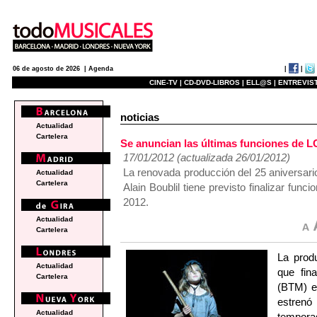
|
|
06 de agosto de 2026 |
Agenda
CINE-TV |
CD-DVD-LIBROS |
ELL@S |
ENTREVIST
noticias
Actualidad
Cartelera
Se anuncian las últimas funciones de
17/01/2012 (actualizada 26/01/2012)
La renovada producción del 25 aniversar
Actualidad
Cartelera
Alain Boublil tiene previsto finalizar fun
2012.
Actualidad
Cartelera
La prod
Actualidad
que fin
Cartelera
(BTM) e
estren
Actualidad
temporad