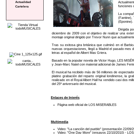
Actualment
Actualidad
funciones 
Cartelera
La compañ
(Fantine),
(Eponine).
Dirigida p
diciembre de 2009 con el objetivo de realizar una exte
montaje original dirigido por Trevor Nunn que actualmen
Tras su exitosa gira británica que culminó en el Ba
nuevas orquestaciones, llegó a Madrid el pasado mes d
letras al español de Albert Mas Griera.
Basado en la popular novela de Victor Hugo, LES MISÉRAB
y Jean-Marc Natel con material adicional de James Fent
El musical ha recibido más de 56 millones de espectado
platino grabación del reparto original londinense, la 
realizado en el Royal Albert Hall ha vendido casi dos mi
del 25º aniversario del musical.
Enlaces de Interés
Página web oficial de LOS MISERABLES
Multimedia
Video: "La canción del pueblo" (presentación 22/0
Video: "One Day More" (ensayos 22/10/2010) - L