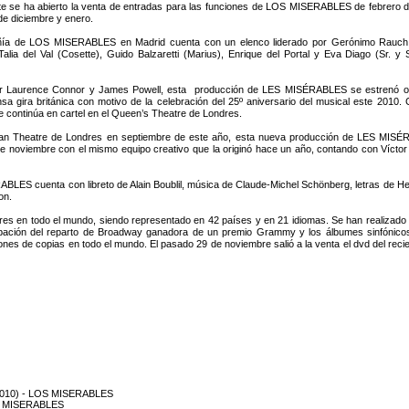
e se ha abierto la venta de entradas para las funciones de LOS MISERABLES de febrero d
de diciembre y enero.
ía de LOS MISERABLES en Madrid cuenta con un elenco liderado por Gerónimo Rauch (Jea
 Talia del Val (Cosette), Guido Balzaretti (Marius), Enrique del Portal y Eva Diago (Sr. y 
or Laurence Connor y James Powell, esta producción de LES MISÉRABLES se estrenó orig
nsa gira británica con motivo de la celebración del 25º aniversario del musical este 201
te continúa en cartel en el Queen’s Theatre de Londres.
rbican Theatre de Londres en septiembre de este año, esta nueva producción de LES MIS
e noviembre con el mismo equipo creativo que la originó hace un año, contando con Víctor
LES cuenta con libreto de Alain Boublil, música de Claude-Michel Schönberg, letras de Herbe
on.
res en todo el mundo, siendo representado en 42 países y en 21 idiomas. Se han realizado 3
grabación del reparto de Broadway ganadora de un premio Grammy y los álbumes sinfónicos.
llones de copias en todo el mundo. El pasado 29 de noviembre salió a la venta el dvd del re
9/2010) - LOS MISERABLES
OS MISERABLES