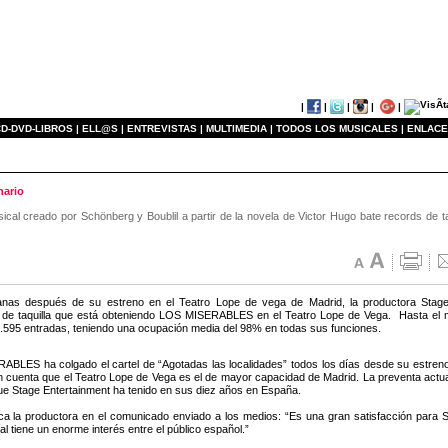
|
|
|
|
|
D-DVD-LIBROS |
ELL@S |
ENTREVISTAS |
MULTIMEDIA |
TODOS LOS MUSICALES |
ENLACE
nario
ical creado por Schönberg y Boublil a partir de la novela de Victor Hugo bate records de 
nas después de su estreno en el Teatro Lope de vega de Madrid, la productora Stage
 de taquilla que está obteniendo LOS MISERABLES en el Teatro Lope de Vega. Hasta el 
.595 entradas, teniendo una ocupación media del 98% en todas sus funciones.
BLES ha colgado el cartel de “Agotadas las localidades” todos los días desde su estreno
n cuenta que el Teatro Lope de Vega es el de mayor capacidad de Madrid. La preventa actual
ue Stage Entertainment ha tenido en sus diez años en España.
ca la productora en el comunicado enviado a los medios: “Es una gran satisfacción para 
l tiene un enorme interés entre el público español.”