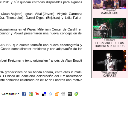
e 2011 y aún quedan entradas disponibles para algunas
"Chiquitita"
n Valjean), Ignasi Vidal (Javert), Virginia Carmona
MAMMA MIA!
Sra. Thenardier), Daniel Diges (Enjolras) y Lidia Fairen
inalmente en el Wales Millenium Center de Cardiff en
0. Connor y Powell presentaron una nueva concepción del
Obertura
EL CABARET DE LOS
ÉRABLES, que cuenta también con nueva escenografía y
HOMBRES PERDIDOS
 Conde como director residente y con adaptación de las
rt Kretzmer y texto original en francés de Alain Boublil
4 grabaciones de su banda sonora, entre ellas la multi-
"Wilkommen"
 El video del concierto celebración del 10º aniversario
CABARET
ciente concierto celebrado en el O2 de Londres con motivo