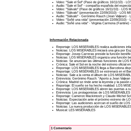
Video: "Sale el Sol" (Pase de gráficos 16/11/10) -
Audio: "Sale el Sol" - compañía española del espe
Video: "Sálvalo" (Pase de gráficos 16/11/10) - LO
Video: "Sálvalo" (presentación 22/09/2010) - LOS
Audio: "Sálvalo" - Gerónimo Rauch (Jean Valjean)
Video: "Soñé una vida" (presentación 22/09/2010)
Audio: "Soñé una vida" - Virginia Carmona (Fantin
Información Relacionada
Reportaje: LOS MISERABLES realiza audiciones infan
Noticias: LOS MISERABLES iniciará una gira por Es
Reportaje: Josep Carreras preside la función bené
Noticias: LOS MISERABLES organiza una función ben
Noticias: Se anuncian las últimas funciones de L
Crónica: Sale el Sol en la noche del estreno ofici
Reportaje: LOS MISERABLES llega a Barcelona dispu
Reportaje: LOS MISERABLES se estrenará en el Bar
Noticias: Sale a la venta el álbum de LOS MISERAB
Entrevista: Gerónimo Rauch: “Aporto a Jean Valjea
Crónica: Madrid se rinde ante la leyenda y la pas
Reportaje: El sueño se ha hecho realidad: LOS MI
Reportaje: LOS MISERABLES abren las puertas a su
Entrevista: Los protagonistas de LOS MISERABLES 
Reportaje: Cameron Mackintosh y Claude-Michel Sc
Noticias: Expectación ante el próximo estreno de
Reportaje: Las audiciones acercan el sueño de LO
Noticias: La nueva producción de LOS MISERABLES 
Musical: LES MISÉRABLES
1 Comentario