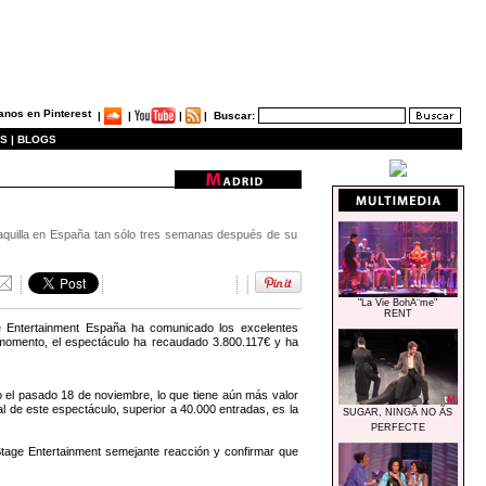
|
|
|
|
Buscar:
S |
BLOGS
taquilla en España tan sólo tres semanas después de su
"La Vie BohÃ¨me"
RENT
 Entertainment España ha comunicado los excelentes
momento, el espectáculo ha recaudado 3.800.117€ y ha
 el pasado 18 de noviembre, lo que tiene aún más valor
 de este espectáculo, superior a 40.000 entradas, es la
SUGAR, NINGÃ NO ÃS
PERFECTE
Stage Entertainment semejante reacción y confirmar que