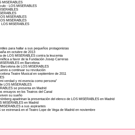
 LOS MISERABLES
ctáculo - LOS MISERABLES
S MISERABLES
 MISERABLES
 - LOS MISERABLES
 - LOS MISERABLES
e) - LOS MISERABLES
tiles para hallar a sus pequeños protagonistas
paña en octubre de 2013
fica de LOS MISERABLES contra la leucemia
éfica a favor de la Fundación Josep Carreras
OS MISERABLES en Barcelona
al en Barcelona de LOS MISERABLES
esto a continuar su revolución
celona Teatre Musical en septiembre de 2011
LES
n mi verdad y mi esencia como persona”
ión de LOS MISERABLES
SERABLES se presenta en Madrid
s ensayos en los Teatros del Canal
viven su sueño
hönberg apadrinan la presentación del elenco de LOS MISERABLES en Madrid
 LOS MISERABLES en Madrid
S MISERABLES a sus aspirantes
se estrenará en el Teatro Lope de Vega de Madrid en noviembre