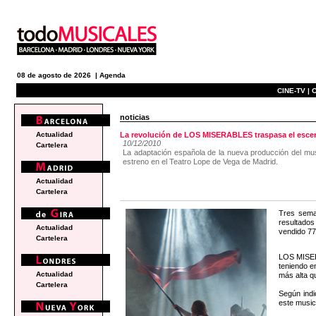
08 de agosto de 2026 |
Agenda
CINE-TV |
C
noticias
Actualidad
La revolución de LOS MISERABLES traspasa el esce
10/12/2010
Cartelera
La adaptación española de la nueva producción del mus
estreno en el Teatro Lope de Vega de Madrid.
Actualidad
Cartelera
Tres sema
resultados
Actualidad
vendido 77
Cartelera
LOS MISERA
teniendo e
Actualidad
más alta q
Cartelera
Según indi
este musica