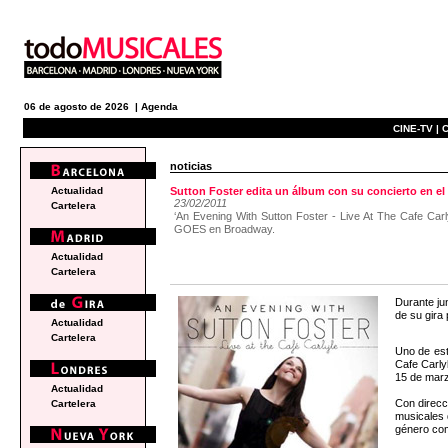
06 de agosto de 2026 |
Agenda
CINE-TV |
C
noticias
Actualidad
Sutton Foster edita un álbum con su concierto en el
23/02/2011
Cartelera
‘An Evening With Sutton Foster - Live At The Cafe Car
GOES en Broadway.
Actualidad
Cartelera
Durante ju
de su gira
Actualidad
Cartelera
Uno de est
Cafe Carlyl
15 de marz
Actualidad
Con direcc
Cartelera
musicales
género com