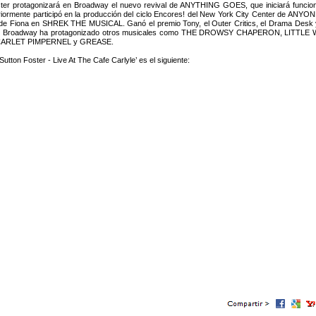
ter protagonizará en Broadway el nuevo revival de ANYTHING GOES, que iniciará funcio
riormente participó en la producción del ciclo Encores! del New York City Center de ANY
 de Fiona en SHREK THE MUSICAL. Ganó el premio Tony, el Outer Critics, el Drama De
En Broadway ha protagonizado otros musicales como THE DROWSY CHAPERON, LIT
CARLET PIMPERNEL y GREASE.
utton Foster - Live At The Cafe Carlyle’ es el siguiente: