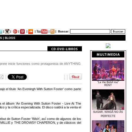
|
|
|
|
|
|
|
Buscar:
S |
BLOGS
érprete inicie funciones como protagonista de ANYTHING
"La Vie BohÃ¨me"
RENT
ajo el título ‘An Eveningh With Sutton Foster’ como parte
a el álbum ‘An Evening With Sutton Foster - Live At The
 y la crítica especializada. El disco saldrá a la venta el
SUGAR, NINGÃ NO ÃS
PERFECTE
debut de Sutton Foster ‘Wish’, así como de algunos de los
RN MILLIE y THE DROWSY CHAPERON, y de clásicos del