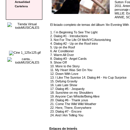
Sutton Fos
Actualidad
2011. Ante
Cartelera
personaje
MILLIE. 
ANNIE, S
El listado completo de temas del álbum ‘An Evening With S
1. I´m Beginning To See The Light
2. Dialog #1 - Introductions
3. Not For The Life Of Me/NYC/Astonishing
4. Dialog #2 - Up on the Roof intro
5. Up on the Roof
6. Air Conditioner
7. Warm All Over
8. Dialog #3 - Angel Cards
9. Show Off
10. More to the Story
11. My Heart Was Set On You
12. Down With Love
13. I Like The Sunrise 14. Dialog #4 - Ho Cup Surprise
15. Defying Gravity
16. Late Late Show
17. Dialog #5 - Jeopardy
18. Sunshine on my Shoulders
19. Anyone Can Whistle/Being Alive
20. Dialog #6 - Thank yous
21. Come The Wild Wild Weather
22. Here, There, Everywhere
23. Dialog #7 - Encore
24. And I Am Telling You
Enlaces de Interés