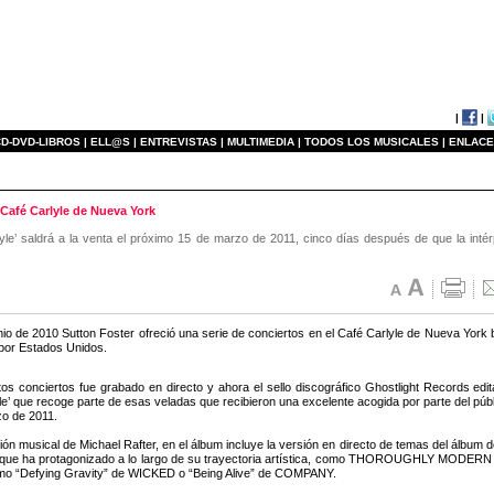
|
|
D-DVD-LIBROS |
ELL@S |
ENTREVISTAS |
MULTIMEDIA |
TODOS LOS MUSICALES |
ENLACE
 Café Carlyle de Nueva York
lyle’ saldrá a la venta el próximo 15 de marzo de 2011, cinco días después de que la int
nio de 2010 Sutton Foster ofreció una serie de conciertos en el Café Carlyle de Nueva York b
 por Estados Unidos.
os conciertos fue grabado en directo y ahora el sello discográfico Ghostlight Records edit
e’ que recoge parte de esas veladas que recibieron una excelente acogida por parte del público
o de 2011.
ión musical de Michael Rafter, en el álbum incluye la versión en directo de temas del álbum 
 que ha protagonizado a lo largo de su trayectoria artística, como THOROUGHLY MODE
o “Defying Gravity” de WICKED o “Being Alive” de COMPANY.