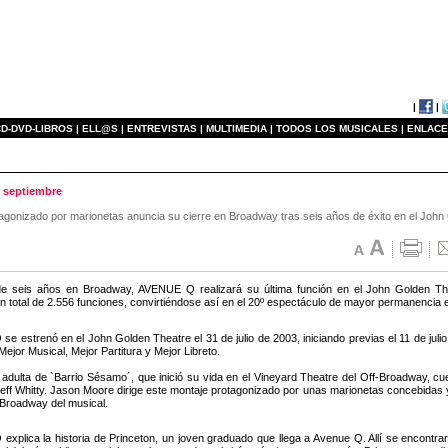
|
|
D-DVD-LIBROS |
ELL@S |
ENTREVISTAS |
MULTIMEDIA |
TODOS LOS MUSICALES |
ENLACE
e septiembre
otagonizado por marionetas anuncia su cierre en Broadway tras seis años de éxito en el John
e seis años en Broadway, AVENUE Q realizará su última función en el John Golden Th
un total de 2.556 funciones, convirtiéndose así en el 20º espectáculo de mayor permanencia e
e estrenó en el John Golden Theatre el 31 de julio de 2003, iniciando previas el 11 de jul
ejor Musical, Mejor Partitura y Mejor Libreto.
 adulta de `Barrio Sésamo´, que inició su vida en el Vineyard Theatre del Off-Broadway, c
 Jeff Whitty. Jason Moore dirige este montaje protagonizado por unas marionetas concebidas 
e Broadway del musical.
xplica la historia de Princeton, un joven graduado que llega a Avenue Q. Allí se encontr