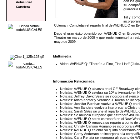
con los qu
Actualidad
su compañe
Cartelera
guardería 
Tal y como
incorporar
Coleman. Completan el reparto final de AVENUE Q en Br
Dado el gran éxito obtenido por AVENUE Q en Broadway
Theatre en marzo de 2009 y que recientemente ha reabie
mayo de 2009.
Multimedia
Video: AVENUE Q: "There´s a Fine, Fine Line" (Ju
Información Relacionada
Noticias: AVENUE Q alcanza en el Off-Broadway el 
Noticias: AVENUE Q celebra su 10º aniversario en 
Noticias: Jeffrey David Sears se incorpora al elen
Noticias: Adam Kantor y Veronica J. Kuehn se inco
Noticias: Jennifer Barnhart vuelve a AVENUE Q en e
Noticias: Ann Sanders vuelve a interpretar a Chris
Noticias: Sarah Stiles se une al reparto de AVENU
Noticias: Se anuncia el reparto que estrenará AVEN
Noticias: AVENUE Q se re-estrenará en el New Worl
Noticias: AVENUE Q renueva su reparto a punto de c
Noticias: Christy Carlson Romano se incorpora a A
Noticias: AVENUE Q celebra su quinto aniversario 
Noticias: Carey Anderson se incorpora a la compa
Noticias: Carla Renata se incorpora al reparto de A