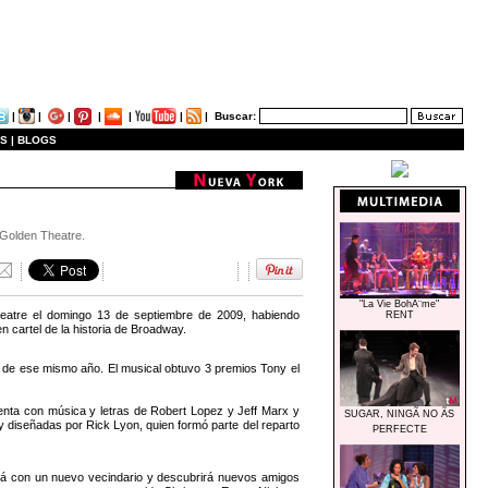
|
|
|
|
|
|
|
Buscar:
S |
BLOGS
 Golden Theatre.
"La Vie BohÃ¨me"
eatre el domingo 13 de septiembre de 2009, habiendo
RENT
n cartel de la historia de Broadway.
io de ese mismo año. El musical obtuvo 3 premios Tony el
uenta con música y letras de Robert Lopez y Jeff Marx y
SUGAR, NINGÃ NO ÃS
y diseñadas por Rick Lyon, quien formó parte del reparto
PERFECTE
ará con un nuevo vecindario y descubrirá nuevos amigos