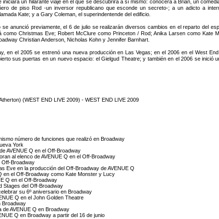
e iniciará un hilarante viaje en el que se descubrirá a sí mismo: conocerá a Brian, un comed
ro de piso Rod -un inversor republicano que esconde un secreto-; a un adicto a inter
llamada Kate; y a Gary Coleman, el superindentende del edificio.
 se anunció previamente, el 6 de julio se realizarán diversos cambios en el reparto del es
á como Christmas Eve; Robert McClure como Princeton / Rod; Anika Larsen como Kate Mo
oadway Christian Anderson, Nicholas Kohn y Jennifer Barnhart.
, en el 2005 se estrenó una nueva producción en Las Vegas; en el 2006 en el West End, 
rto sus puertas en un nuevo espacio: el Gielgud Theatre; y también en el 2006 se inició 
lie Atherton) (WEST END LIVE 2009) - WEST END LIVE 2009
mismo número de funciones que realizó en Broadway
Nueva York
co de AVENUE Q en el Off-Broadway
rporan al elenco de AVENUE Q en el Off-Broadway
l Off-Broadway
tmas Eve en la producción del Off-Broadway de AVENUE Q
E Q en el Off-Broadway como Kate Monster y Lucy
UE Q en el Off-Broadway
d Stages del Off-Broadway
elebrar su 6º aniversario en Broadway
VENUE Q en el John Golden Theatre
en Broadway
ñía de AVENUE Q en Broadway
VENUE Q en Broadway a partir del 16 de junio