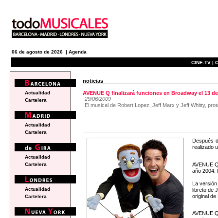
06 de agosto de 2026 |
Agenda
CINE-TV |
C
noticias
Actualidad
AVENUE Q finalizará funciones en Broadway el 13 d
29/06/2009
Cartelera
El musical de Robert Lopez, Jeff Marx y Jeff Whitty, pr
Actualidad
Cartelera
Después d
realizado 
Actualidad
AVENUE Q s
Cartelera
año 2004: M
La versión
Actualidad
libreto de
original d
Cartelera
AVENUE Q e