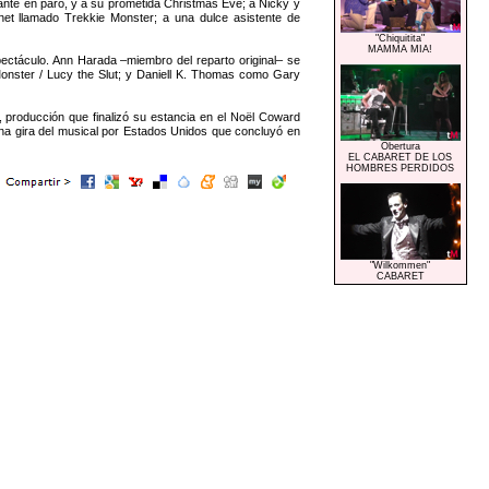
iante en paro, y a su prometida Christmas Eve; a Nicky y
net llamado Trekkie Monster; a una dulce asistente de
"Chiquitita"
MAMMA MIA!
pectáculo. Ann Harada –miembro del reparto original– se
nster / Lucy the Slut; y Daniell K. Thomas como Gary
producción que finalizó su estancia en el Noël Coward
una gira del musical por Estados Unidos que concluyó en
Obertura
EL CABARET DE LOS
HOMBRES PERDIDOS
"Wilkommen"
CABARET