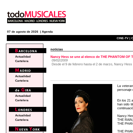
07 de agosto de 2026 |
Agenda
CINE-TV |
C
noticias
Actualidad
Nancy Hess se une al elenco de THE PHANTOM OF
09/02/2009
Cartelera
Desde el 9 de febrero hasta el 2 de marzo, Nancy Hess
Actualidad
Cartelera
La vetera
personaje 
Actualidad
En los 21 
Cartelera
han sido t
continuaci
Actualidad
Nancy Hes
THE RAIN, 
Cartelera
THE PHANTO
THE PHANT