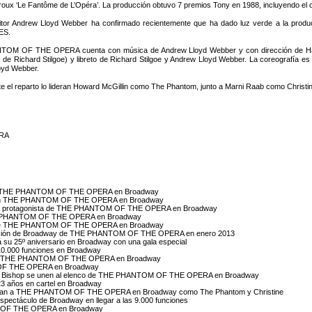
oux ‘Le Fantôme de L’Opéra’. La producción obtuvo 7 premios Tony en 1988, incluyendo el d
itor Andrew Lloyd Webber ha confirmado recientemente que ha dado luz verde a la prod
ES.
OM OF THE OPERA cuenta con música de Andrew Lloyd Webber y con dirección de Harold
s de Richard Stilgoe) y libreto de Richard Stilgoe y Andrew Lloyd Webber. La coreografía es
oyd Webber.
e el reparto lo lideran Howard McGillin como The Phantom, junto a Marni Raab como Christ
ERA
m en THE PHANTOM OF THE OPERA en Broadway
ine en THE PHANTOM OF THE OPERA en Broadway
reja protagonista de THE PHANTOM OF THE OPERA en Broadway
 THE PHANTOM OF THE OPERA en Broadway
sta de THE PHANTOM OF THE OPERA en Broadway
roducción de Broadway de THE PHANTOM OF THE OPERA en enero 2013
 25º aniversario en Broadway con una gala especial
.000 funciones en Broadway
ine en THE PHANTOM OF THE OPERA en Broadway
M OF THE OPERA en Broadway
ssica Bishop se unen al elenco de THE PHANTOM OF THE OPERA en Broadway
 años en cartel en Broadway
rporan a THE PHANTOM OF THE OPERA en Broadway como The Phantom y Christine
ctáculo de Broadway en llegar a las 9.000 funciones
OM OF THE OPERA en Broadway