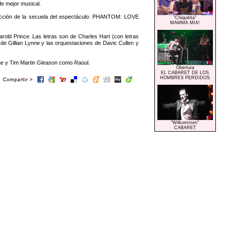
e mejor musical.
ucción de la secuela del espectáculo: PHANTOM: LOVE
"Chiquitita"
MAMMA MIA!
 Prince. Las letras son de Charles Hart (con letras
 de Gillian Lynne y las orquestaciones de Davic Cullen y
ine y Tim Martin Gleason como Raoul.
Obertura
EL CABARET DE LOS
HOMBRES PERDIDOS
"Wilkommen"
CABARET