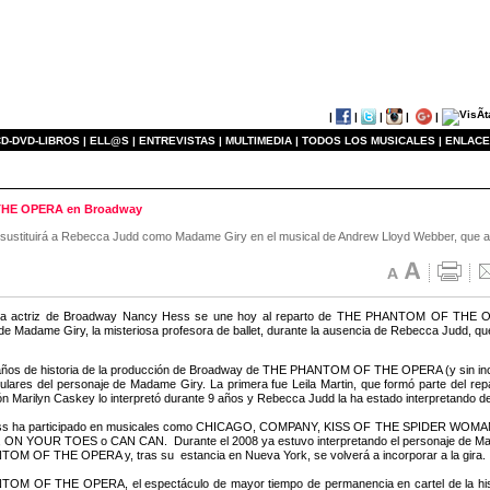
|
|
|
|
|
D-DVD-LIBROS |
ELL@S |
ENTREVISTAS |
MULTIMEDIA |
TODOS LOS MUSICALES |
ENLACE
 THE OPERA en Broadway
 sustituirá a Rebecca Judd como Madame Giry en el musical de Andrew Lloyd Webber, que a
na actriz de Broadway Nancy Hess se une hoy al reparto de THE PHANTOM OF THE OPER
de Madame Giry, la misteriosa profesora de ballet, durante la ausencia de Rebecca Judd, qu
años de historia de la producción de Broadway de THE PHANTOM OF THE OPERA (y sin incluir
itulares del personaje de Madame Giry. La primera fue Leila Martin, que formó parte del repa
ón Marilyn Caskey lo interpretó durante 9 años y Rebecca Judd la ha estado interpretando d
s ha participado en musicales como CHICAGO, COMPANY, KISS OF THE SPIDER WOM
ON YOUR TOES o CAN CAN. Durante el 2008 ya estuvo interpretando el personaje de Mada
M OF THE OPERA y, tras su estancia en Nueva York, se volverá a incorporar a la gira.
OM OF THE OPERA, el espectáculo de mayor tiempo de permanencia en cartel de la histo