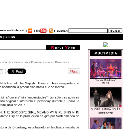
|
|
|
|
Buscar:
S |
BLOGS
caba de celebrar su 21º aniversario en Broadway.
"La Vie BohÃ¨me"
A en el The Majestic Theatre. Hess interpretará el
RENT
e abandona la producción hasta el 2 de marzo.
 a “covers” ni a “understudies”) tan sólo tres actrices
rto original e interpretó el personaje durante 10 años, a
esde junio de 2007.
SUGAR, NINGÃ NO ÃS
AN, THE GOODBYE GIRL, ME AND MY GIRL SINGIN’ IN
PERFECTE
me Giry en la producción en gira por Norteamérica de
ria de Broadway, está basado en la clásica novela de