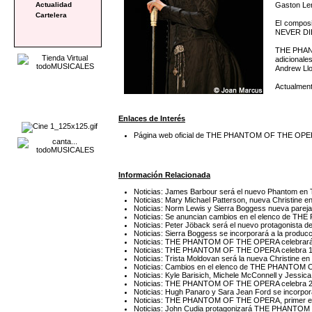
Gaston Ler
Actualidad
Cartelera
El compos
NEVER DI
THE PHANT
adicionale
Andrew Ll
Actualment
Enlaces de Interés
Página web oficial de THE PHANTOM OF THE OP
Información Relacionada
Noticias: James Barbour será el nuevo Phanto
Noticias: Mary Michael Patterson, nueva Christ
Noticias: Norm Lewis y Sierra Boggess nueva pa
Noticias: Se anuncian cambios en el elenco de
Noticias: Peter Jöback será el nuevo protagoni
Noticias: Sierra Boggess se incorporará a la p
Noticias: THE PHANTOM OF THE OPERA celebrará su
Noticias: THE PHANTOM OF THE OPERA celebra 10
Noticias: Trista Moldovan será la nueva Christ
Noticias: Cambios en el elenco de THE PHANTO
Noticias: Kyle Barisich, Michele McConnell y Je
Noticias: THE PHANTOM OF THE OPERA celebra 23
Noticias: Hugh Panaro y Sara Jean Ford se inco
Noticias: THE PHANTOM OF THE OPERA, primer espe
Noticias: John Cudia protagonizará THE PHANT