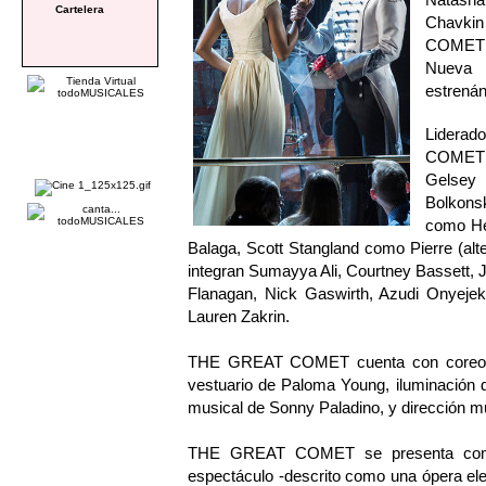
Cartelera
Chavkin
COMET i
Nueva 
estrenán
Lidera
COMET 
Gelsey
Bolkons
como He
Balaga, Scott Stangland como Pierre (alt
integran Sumayya Ali, Courtney Bassett, Jo
Flanagan, Nick Gaswirth, Azudi Onyejek
Lauren Zakrin.
THE GREAT COMET cuenta con coreograf
vestuario de Paloma Young, iluminación 
musical de Sonny Paladino, y dirección m
THE GREAT COMET se presenta como "
espectáculo -descrito como una ópera ele