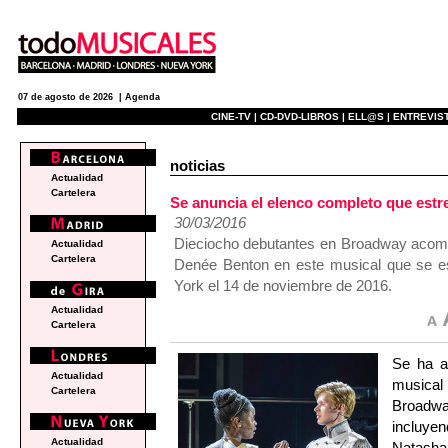
07 de agosto de 2026 |
Agenda
CINE-TV |
CD-DVD-LIBROS |
ELL@S |
ENTREVIST
noticias
Actualidad
Cartelera
Se anuncia el elenco completo que e
30/03/2016
Dieciocho debutantes en Broadway acom
Actualidad
Cartelera
Denée Benton en este musical que se est
York el 14 de noviembre de 2016.
Actualidad
Cartelera
Se ha a
Actualidad
musica
Cartelera
Broadwa
incluye
Actualidad
Natasha