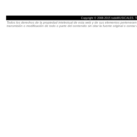
Copyright © 2008-2015 todoMUSICALES. To
Todos los derechos de la propiedad intelectual de esta web y de sus elementos pertenecen 
transmisión o modificación de todo o parte del contenido sin citar la fuente original o cont