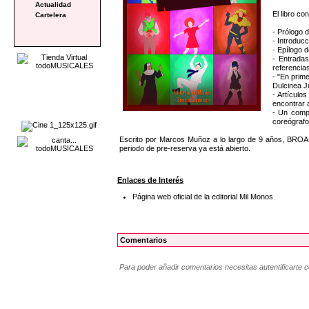
Actualidad
El libro co
Cartelera
- Prólogo d
- Introduc
- Epílogo d
- Entrada
referencia
- "En prime
Dulcinea Ju
- Artículo
encontrar 
- Un compl
coreógrafos
Escrito por Marcos Muñoz a lo largo de 9 años, BROADW
periodo de pre-reserva ya está abierto.
Enlaces de Interés
Página web oficial de la editorial Mil Monos
Comentarios
Para poder añadir comentarios necesitas autentificarte 