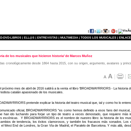
|
|
|
|
|
D-DVD-LIBROS |
ELL@S |
ENTREVISTAS |
MULTIMEDIA |
TODOS LOS MUSICALES |
ENLACE
ria de los musicales que hicieron historia’ de Marcos Muñoz
zadas cronológicamente desde 1864 hasta 2015, con su origen, argumento, avatares y princ
del próximo mes de abril de 2016 saldrá a la venta el libro ‘BROADWAYRRIORS - La historia de
iodista catalán apasionado de los musicales.
ROADWAYRRIORS pretende explicar la historia del teatro musical que, tal y como ho lo entend
omunicado oficial, BROADWAYRRIORS "es como hemos definido a esos fans del musical, en
e han ido luchando para forjar un tipo de teatro a veces denostado, que requiere más
s escénicas. Y BROADWAYRRIORS es el nombre de nuestro libro: la historia de los musical
 cambios de tendencia, los éxitos clamorosos, y también los fracasos más sonados. Los 
 el West End de Londres, la Gran Vía de Madrid, el Paralelo de Barcelona. Y más allá, desde