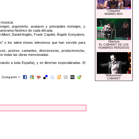
"Chiquitita"
MAMMA MIA!
l musical.
igen, argumento, avatares y principales montajes, y
 panorama histórico de cada década.
gi Albert, Daniel Anglès, Frank Capdet, Àngels Gonyalons,
Obertura
s" o los talent shows televisivos que han servido para
EL CABARET DE LOS
HOMBRES PERDIDOS
es, actores, cantantes, directores/as, productores/as,
 con todas las obras mencionadas.
uíto a toda España), y en librerías especializadas. El
"Wilkommen"
CABARET