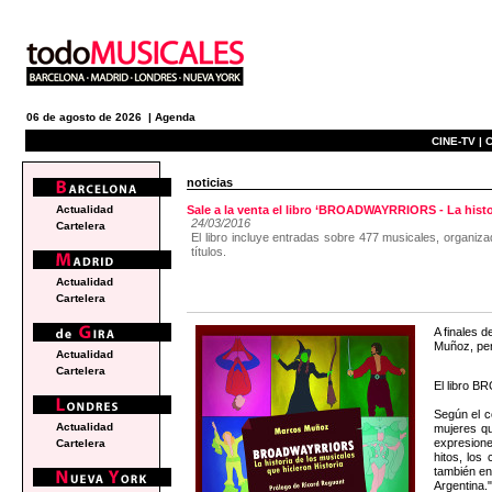
06 de agosto de 2026 |
Agenda
CINE-TV |
C
noticias
Actualidad
Sale a la venta el libro ‘BROADWAYRRIORS - La histo
24/03/2016
Cartelera
El libro incluye entradas sobre 477 musicales, organi
títulos.
Actualidad
Cartelera
A finales 
Muñoz, per
Actualidad
Cartelera
El libro B
Según el c
Actualidad
mujeres qu
expresione
Cartelera
hitos, los
también en
Argentina."