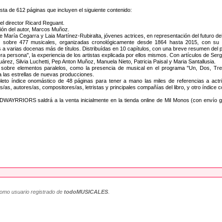
nsta de 612 páginas que incluyen el siguiente contenido:
el director Ricard Reguant.
ción del autor, Marcos Muñoz.
e María Cegarra y Laia Martínez-Rubiralta, jóvenes actrices, en representación del futuro de
s sobre 477 musicales, organizadas cronológicamente desde 1864 hasta 2015, con su or
s a varias docenas más de títulos. Distribuídas en 10 capítulos, con una breve resumen del
ra persona", la experiencia de los artistas explicada por ellos mismos. Con artículos de Ser
árez, Silvia Luchetti, Pep Anton Muñoz, Manuela Nieto, Patricia Paisal y Maria Santallusia.
s sobre elementos paralelos, como la presencia de musical en el programa "Un, Dos, Tre
a las estrellas de nuevas producciones.
eto índice onomástico de 48 páginas para tener a mano las miles de referencias a actric
/as, autores/as, compositores/as, letristas y principales compañías del libro, y otro índice
AYRRIORS saldrá a la venta inicialmente en la tienda online de Mil Monos (con envío grat
como usuario registrado de
todoMUSICALES
.