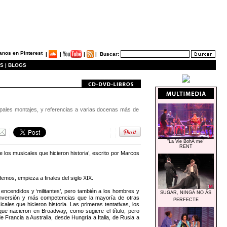
|
|
|
|
Buscar:
S |
BLOGS
ipales montajes, y referencias a varias docenas más de
"La Vie BohÃ¨me"
RENT
 los musicales que hicieron historia’, escrito por Marcos
emos, empieza a finales del siglo XIX.
cendidos y ‘militantes’, pero también a los hombres y
SUGAR, NINGÃ NO ÃS
 inversión y más competencias que la mayoría de otras
PERFECTE
es que hicieron historia. Las primeras tentativas, los
que nacieron en Broadway, como sugiere el título, pero
 Francia a Australia, desde Hungría a Italia, de Rusia a