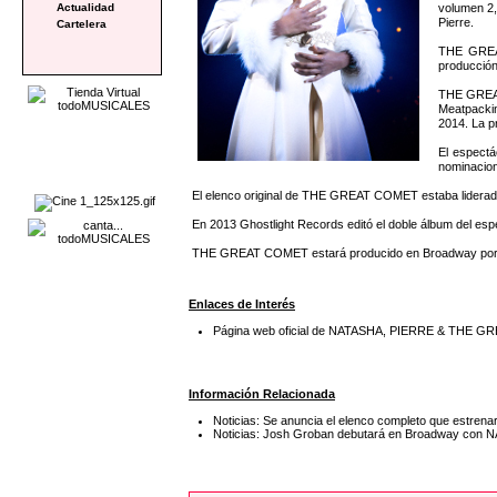
volumen 2,
Actualidad
Pierre.
Cartelera
THE GREAT
producción 
THE GREAT 
Meatpackin
2014. La p
El espect
nominacion
El elenco original de THE GREAT COMET estaba liderado
En 2013 Ghostlight Records editó el doble álbum del espe
THE GREAT COMET estará producido en Broadway por H
Enlaces de Interés
Página web oficial de NATASHA, PIERRE & THE 
Información Relacionada
Noticias: Se anuncia el elenco completo que est
Noticias: Josh Groban debutará en Broadway c