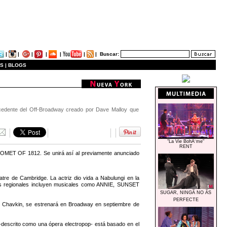
|
|
|
|
|
|
|
Buscar:
S |
BLOGS
cedente del Off-Broadway creado por Dave Malloy que
"La Vie BohÃ¨me"
RENT
ET OF 1812. Se unirá así al previamente anunciado
atre de Cambridge. La actriz dio vida a Nabulungi en la
 regionales incluyen musicales como ANNIE, SUNSET
SUGAR, NINGÃ NO ÃS
PERFECTE
havkin, se estrenará en Broadway en septiembre de
descrito como una ópera electropop- está basado en el