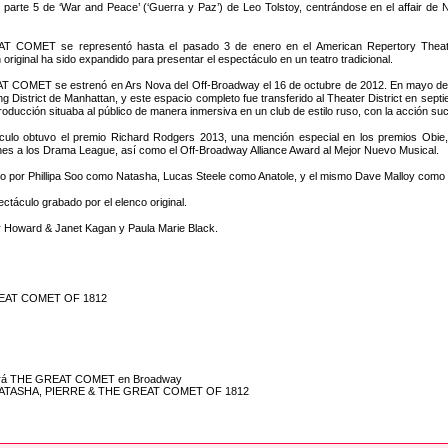
 parte 5 de ‘War and Peace’ (‘Guerra y Paz’) de Leo Tolstoy, centrándose en el affair de
 COMET se representó hasta el pasado 3 de enero en el American Repertory Theater
original ha sido expandido para presentar el espectáculo en un teatro tradicional.
COMET se estrenó en Ars Nova del Off-Broadway el 16 de octubre de 2012. En mayo de 201
g District de Manhattan, y este espacio completo fue transferido al Theater District en se
roducción situaba al público de manera inmersiva en un club de estilo ruso, con la acción su
áculo obtuvo el premio Richard Rodgers 2013, una mención especial en los premios Obi
es a los Drama League, así como el Off-Broadway Alliance Award al Mejor Nuevo Musical.
 por Phillipa Soo como Natasha, Lucas Steele como Anatole, y el mismo Dave Malloy como 
ctáculo grabado por el elenco original.
oward & Janet Kagan y Paula Marie Black.
GREAT COMET OF 1812
renará THE GREAT COMET en Broadway
on NATASHA, PIERRE & THE GREAT COMET OF 1812