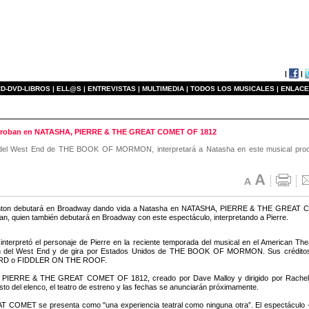
|
|
D-DVD-LIBROS |
ELL@S |
ENTREVISTAS |
MULTIMEDIA |
TODOS LOS MUSICALES |
ENLACE
 Groban en NATASHA, PIERRE & THE GREAT COMET OF 1812
ión del West End de THE BOOK OF MORMON, interpretará a Natasha en este musical pro
ton debutará en Broadway dando vida a Natasha en NATASHA, PIERRE & THE GREAT COM
n, quien también debutará en Broadway con este espectáculo, interpretando a Pierre.
interpretó el personaje de Pierre en la reciente temporada del musical en el American The
n del West End y de gira por Estados Unidos de THE BOOK OF MORMON. Sus créditos
D o FIDDLER ON THE ROOF.
PIERRE & THE GREAT COMET OF 1812, creado por Dave Malloy y dirigido por Rachel C
esto del elenco, el teatro de estreno y las fechas se anunciarán próximamente.
COMET se presenta como "una experiencia teatral como ninguna otra”. El espectáculo -