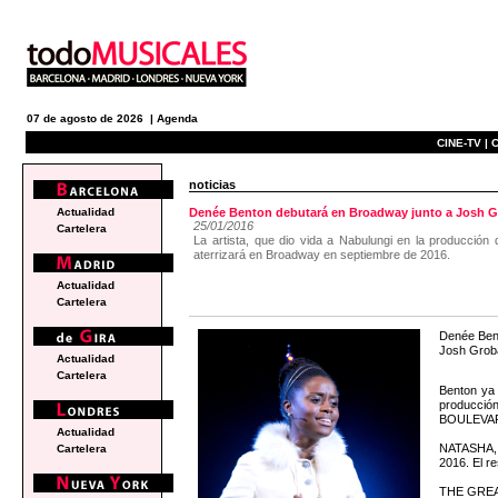
07 de agosto de 2026 |
Agenda
CINE-TV |
C
noticias
Actualidad
Denée Benton debutará en Broadway junto a Josh
25/01/2016
Cartelera
La artista, que dio vida a Nabulungi en la producc
aterrizará en Broadway en septiembre de 2016.
Actualidad
Cartelera
Denée Ben
Josh Groba
Actualidad
Cartelera
Benton ya 
producció
BOULEVAR
Actualidad
NATASHA, 
Cartelera
2016. El r
THE GREAT 