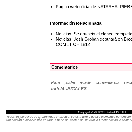
Página web oficial de NATASHA, P
Información Relacionada
Noticias: Se anuncia el elenco comp
Noticias: Josh Groban debutará en
COMET OF 1812
Comentarios
Para poder añadir comentarios neces
todoMUSICALES
.
Copyright © 2008-2015 todoMUSICALES. To
Todos los derechos de la propiedad intelectual de esta web y de sus elementos pertenecen 
transmisión o modificación de todo o parte del contenido sin citar la fuente original o cont