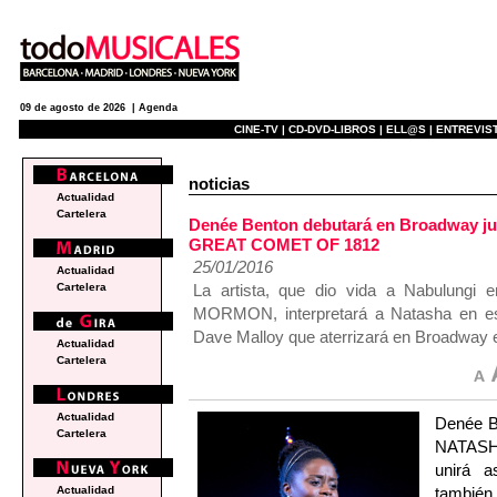
09 de agosto de 2026 |
Agenda
CINE-TV |
CD-DVD-LIBROS |
ELL@S |
ENTREVIST
noticias
Actualidad
Cartelera
Denée Benton debutará en Broadway j
GREAT COMET OF 1812
25/01/2016
Actualidad
La artista, que dio vida a Nabulung
Cartelera
MORMON, interpretará a Natasha en es
Dave Malloy que aterrizará en Broadway 
Actualidad
Cartelera
Actualidad
Denée B
Cartelera
NATASH
unirá a
tambié
Actualidad