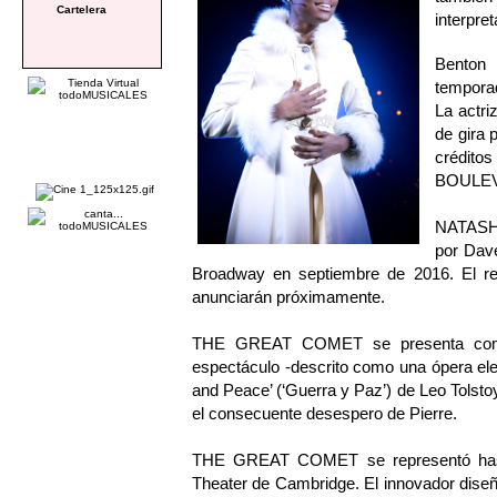
Cartelera
interpre
Benton 
tempora
La actri
de gira
crédito
BOULEV
NATASH
por Dave
Broadway en septiembre de 2016. El res
anunciarán próximamente.
THE GREAT COMET se presenta como "
espectáculo -descrito como una ópera ele
and Peace’ (‘Guerra y Paz’) de Leo Tolstoy
el consecuente desespero de Pierre.
THE GREAT COMET se representó hasta
Theater de Cambridge. El innovador diseñ