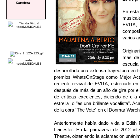
Cartelera
En esta 
musicale
EVITA,
composi
varios a
Origina
más de 
escuel
desarrollado una extensa trayectoria en 
premios WhatsOnStage como Mejor Actr
reciente revival de EVITA, estrenado e
después de más de un año de gira por el 
de críticas excelentes, diciendo de el
estrella" o "es una brillante vocalista". A
de la obra ´The Vote´ en el Donmar Ware
Anteriormente había dado vida a Edith 
Leicester. En la primavera de 2012 i
Theatre, obteniendo la aclamación unánime