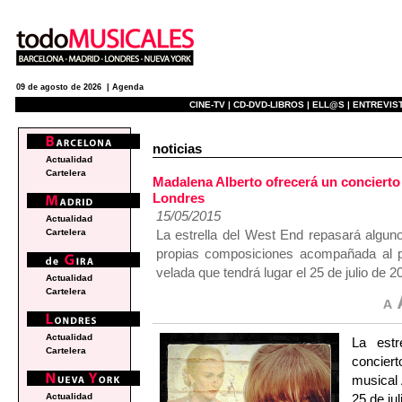
09 de agosto de 2026 |
Agenda
CINE-TV |
CD-DVD-LIBROS |
ELL@S |
ENTREVIST
noticias
Actualidad
Cartelera
Madalena Alberto ofrecerá un concierto
Londres
15/05/2015
Actualidad
La estrella del West End repasará algu
Cartelera
propias composiciones acompañada al pi
velada que tendrá lugar el 25 de julio de 2
Actualidad
Cartelera
Actualidad
La estr
Cartelera
conciert
musical
25 de ju
Actualidad