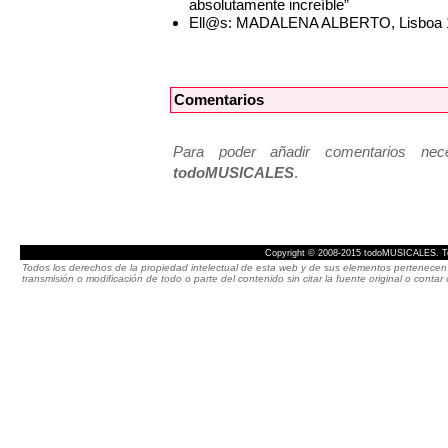
absolutamente increíble”
Ell@s: MADALENA ALBERTO, Lisboa 
Comentarios
Para poder añadir comentarios neces
todoMUSICALES
.
Copyright © 2008-2015 todoMUSICALES. To
Todos los derechos de la propiedad intelectual de esta web y de sus elementos pertenecen 
transmisión o modificación de todo o parte del contenido sin citar la fuente original o cont