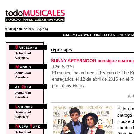
06 de agosto de 2026 |
Agenda
CINE-TV |
CD-DVD-LIBROS |
ELL@S |
ENTREVIST
reportajes
Actualidad
Cartelera
SUNNY AFTERNOON consigue cuatro pr
12/04/2015
El musical basado en la historia de The K
Actualidad
Cartelera
entregados el 12 de abril de 2015 en el
por Lenny Henry.
Actualidad
Cartelera
Este do
Actualidad
entrega
Cartelera
House de
cómico 
Actualidad
(hora bri