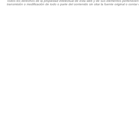
Todos los derechos de la propiedad intelectual de esta web y de sus elementos pertenecen 
transmisión o modificación de todo o parte del contenido sin citar la fuente original o cont