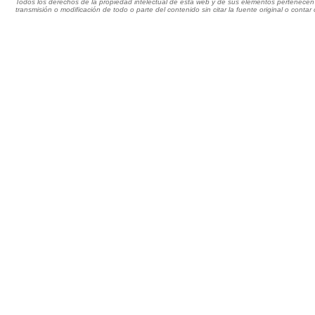
Todos los derechos de la propiedad intelectual de esta web y de sus elementos pertenecen 
transmisión o modificación de todo o parte del contenido sin citar la fuente original o cont