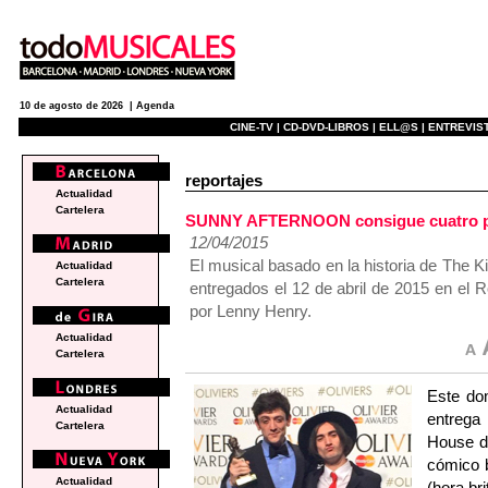
10 de agosto de 2026 |
Agenda
CINE-TV |
CD-DVD-LIBROS |
ELL@S |
ENTREVIST
reportajes
Actualidad
Cartelera
SUNNY AFTERNOON consigue cuatro pr
12/04/2015
El musical basado en la historia de The K
Actualidad
Cartelera
entregados el 12 de abril de 2015 en el
por Lenny Henry.
Actualidad
Cartelera
Este do
Actualidad
entrega
Cartelera
House de
cómico 
Actualidad
(hora bri