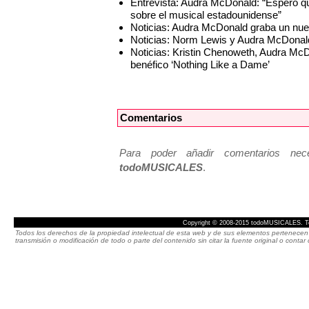
Entrevista: Audra McDonald: “Espero qu
sobre el musical estadounidense”
Noticias: Audra McDonald graba un nue
Noticias: Norm Lewis y Audra McDon
Noticias: Kristin Chenoweth, Audra McD
benéfico ‘Nothing Like a Dame’
Comentarios
Para poder añadir comentarios neces
todoMUSICALES
.
Copyright © 2008-2015 todoMUSICALES. To
Todos los derechos de la propiedad intelectual de esta web y de sus elementos pertenecen 
transmisión o modificación de todo o parte del contenido sin citar la fuente original o cont