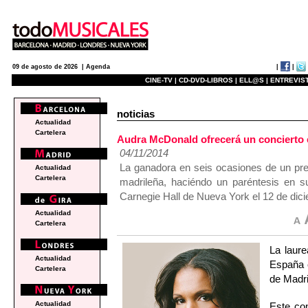
|
|
09 de agosto de 2026 |
Agenda
CINE-TV |
CD-DVD-LIBROS |
ELL@S |
ENTREVIST
noticias
Actualidad
Cartelera
Audra McDonald ofrecerá un concierto e
04/11/2014
La ganadora en seis ocasiones de un pre
Actualidad
Cartelera
madrileña, haciéndo un paréntesis en su
Carnegie Hall de Nueva York el 12 de dic
Actualidad
Cartelera
La laur
Actualidad
España e
Cartelera
de Madri
Actualidad
Este con