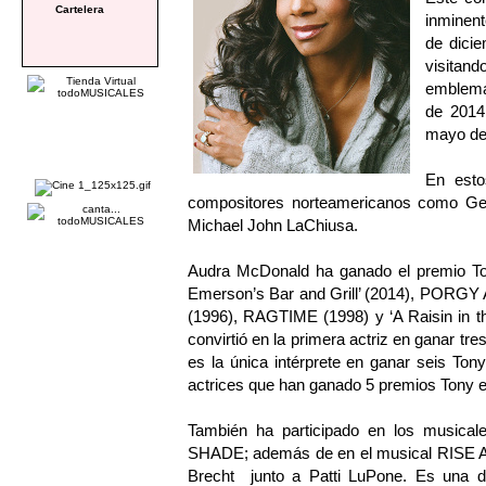
Cartelera
inminent
de dici
visitan
emblemá
de 2014,
mayo de
En esto
compositores norteamericanos como Ge
Michael John LaChiusa.
Audra McDonald ha ganado el premio Ton
Emerson’s Bar and Grill’ (2014), PORG
(1996), RAGTIME (1998) y ‘A Raisin in 
convirtió en la primera actriz en ganar tr
es la única intérprete en ganar seis Ton
actrices que han ganado 5 premios Tony en 
También ha participado en los musi
SHADE; además de en el musical RIS
Brecht junto a Patti LuPone. Es una de 