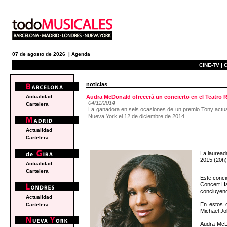
07 de agosto de 2026 |
Agenda
CINE-TV |
C
noticias
Actualidad
Audra McDonald ofrecerá un concierto en el Teatro 
04/11/2014
Cartelera
La ganadora en seis ocasiones de un premio Tony actuar
Nueva York el 12 de diciembre de 2014.
Actualidad
Cartelera
La lauread
2015 (20h)
Actualidad
Cartelera
Este conci
Concert Ha
concluyendo
Actualidad
En estos 
Cartelera
Michael Jo
Audra McD