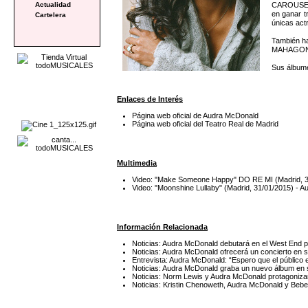
CAROUSEL (
Actualidad
en ganar t
Cartelera
únicas act
También h
MAHAGONNY d
Sus álbume
Enlaces de Interés
Página web oficial de Audra McDonald
Página web oficial del Teatro Real de Madrid
Multimedia
Video: "Make Someone Happy" DO RE MI (Madrid, 31
Video: "Moonshine Lullaby" (Madrid, 31/01/2015) - A
Información Relacionada
Noticias: Audra McDonald debutará en el West End p
Noticias: Audra McDonald ofrecerá un concierto en s
Entrevista: Audra McDonald: “Espero que el público
Noticias: Audra McDonald graba un nuevo álbum en s
Noticias: Norm Lewis y Audra McDonald protagon
Noticias: Kristin Chenoweth, Audra McDonald y Bebe 