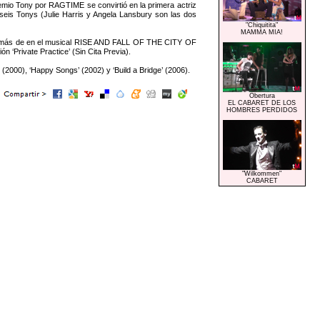
mio Tony por RAGTIME se convirtió en la primera actriz
 seis Tonys (Julie Harris y Angela Lansbury son las dos
"Chiquitita"
MAMMA MIA!
emás de en el musical RISE AND FALL OF THE CITY OF
 ‘Private Practice’ (Sin Cita Previa).
2000), ‘Happy Songs’ (2002) y ‘Build a Bridge’ (2006).
Obertura
EL CABARET DE LOS
HOMBRES PERDIDOS
"Wilkommen"
CABARET