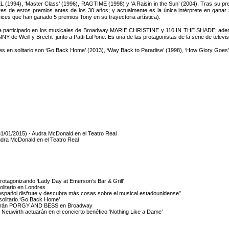
1994), ‘Master Class’ (1996), RAGTIME (1998) y ‘A Raisin in the Sun’ (2004). Tras su pre
res de estos premios antes de los 30 años; y actualmente es la única intérprete en ganar
rices que han ganado 5 premios Tony en su trayectoria artística).
a participado en los musicales de Broadway MARIE CHRISTINE y 110 IN THE SHADE; ad
e Weill y Brecht junto a Patti LuPone. Es una de las protagonistas de la serie de televisión
s en solitario son ‘Go Back Home’ (2013), ‘Way Back to Paradise’ (1998), ‘How Glory Goes’ (
/01/2015) - Audra McDonald en el Teatro Real
udra McDonald en el Teatro Real
rotagonizando ‘Lady Day at Emerson’s Bar & Grill’
olitario en Londres
 español disfrute y descubra más cosas sobre el musical estadounidense”
olitario ‘Go Back Home’
izarán PORGY AND BESS en Broadway
Neuwirth actuarán en el concierto benéfico ‘Nothing Like a Dame’