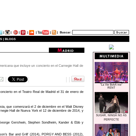
|
|
|
|
|
|
|
Buscar:
S |
BLOGS
ericana que incluye un concierto en el Carnegie Hall de
"La Vie BohÃ¨me"
RENT
ncierto en el Teatro Real de Madrid el 31 de enero de
ista, que comenzará el 2 de diciembre en el Walt Disney
rnegie Hall de Nueva York el 12 de diciembre de 2014, y
SUGAR, NINGÃ NO ÃS
PERFECTE
 George Gershwin, Stephen Sondheim, Kander & Ebb y
son’s Bar and Grill’ (2014), PORGY AND BESS (2012),