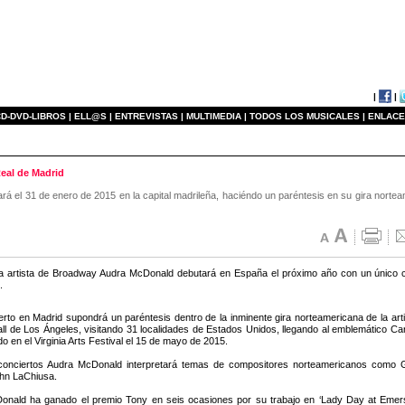
|
|
D-DVD-LIBROS |
ELL@S |
ENTREVISTAS |
MULTIMEDIA |
TODOS LOS MUSICALES |
ENLACE
Real de Madrid
á el 31 de enero de 2015 en la capital madrileña, haciéndo un paréntesis en su gira norteam
a artista de Broadway Audra McDonald debutará en España el próximo año con un único co
.
erto en Madrid supondrá un paréntesis dentro de la inminente gira norteamericana de la art
ll de Los Ángeles, visitando 31 localidades de Estados Unidos, llegando al emblemático Ca
 en el Virginia Arts Festival el 15 de mayo de 2015.
conciertos Audra McDonald interpretará temas de compositores norteamericanos como
hn LaChiusa.
onald ha ganado el premio Tony en seis ocasiones por su trabajo en ‘Lady Day at Emer