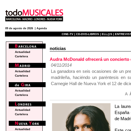
09 de agosto de 2026 |
Agenda
CINE-TV |
CD-DVD-LIBROS |
ELL@S |
ENTREVIST
noticias
Actualidad
Cartelera
Audra McDonald ofrecerá un concierto e
04/11/2014
La ganadora en seis ocasiones de un pre
Actualidad
Cartelera
madrileña, haciéndo un paréntesis en su
Carnegie Hall de Nueva York el 12 de dic
Actualidad
Cartelera
La laur
Actualidad
España e
Cartelera
de Madri
Actualidad
Este con