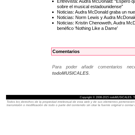
Entrevista: Audra McDonald: “Espero qu
sobre el musical estadounidense”
Noticias: Audra McDonald graba un nue
Noticias: Norm Lewis y Audra McDon
Noticias: Kristin Chenoweth, Audra McD
benéfico ‘Nothing Like a Dame’
Comentarios
Para poder añadir comentarios neces
todoMUSICALES
.
Copyright © 2008-2015 todoMUSICALES. To
Todos los derechos de la propiedad intelectual de esta web y de sus elementos pertenecen 
transmisión o modificación de todo o parte del contenido sin citar la fuente original o cont