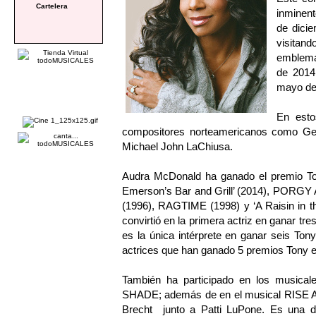
Cartelera
inminent
de dici
visitan
emblemá
de 2014,
mayo de
En esto
compositores norteamericanos como Ge
Michael John LaChiusa.
Audra McDonald ha ganado el premio Ton
Emerson’s Bar and Grill’ (2014), PORG
(1996), RAGTIME (1998) y ‘A Raisin in 
convirtió en la primera actriz en ganar tr
es la única intérprete en ganar seis Ton
actrices que han ganado 5 premios Tony en 
También ha participado en los musi
SHADE; además de en el musical RIS
Brecht junto a Patti LuPone. Es una de 