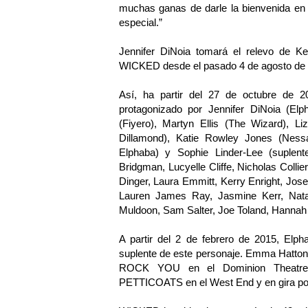
muchas ganas de darle la bienvenida e
especial.”
Jennifer DiNoia tomará el relevo de Ke
WICKED desde el pasado 4 de agosto de 
Así, ha partir del 27 de octubre de
protagonizado por Jennifer DiNoia (El
(Fiyero), Martyn Ellis (The Wizard), L
Dillamond), Katie Rowley Jones (Ness
Elphaba) y Sophie Linder-Lee (suplen
Bridgman, Lucyelle Cliffe, Nicholas Coll
Dinger, Laura Emmitt, Kerry Enright, Jose
Lauren James Ray, Jasmine Kerr, Natal
Muldoon, Sam Salter, Joe Toland, Hannah 
A partir del 2 de febrero de 2015, Elp
suplente de este personaje. Emma Hatto
ROCK YOU en el Dominion Theatr
PETTICOATS en el West End y en gira por