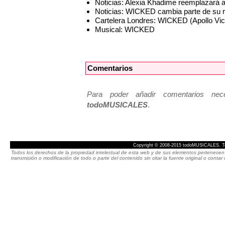
Noticias: Alexia Khadime reemplazará 
Noticias: WICKED cambia parte de su re
Cartelera Londres: WICKED (Apollo Vict
Musical: WICKED
Comentarios
Para poder añadir comentarios neces
todoMUSICALES
.
Copyright © 2008-2015 todoMUSICALES. To
Todos los derechos de la propiedad intelectual de esta web y de sus elementos pertenecen 
transmisión o modificación de todo o parte del contenido sin citar la fuente original o cont