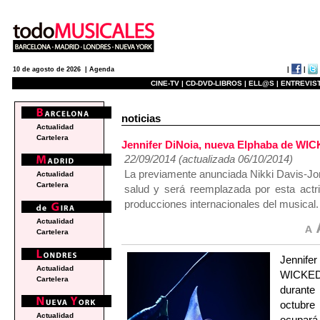
|
|
10 de agosto de 2026 |
Agenda
CINE-TV |
CD-DVD-LIBROS |
ELL@S |
ENTREVIST
noticias
Actualidad
Cartelera
Jennifer DiNoia, nueva Elphaba de WIC
22/09/2014 (actualizada 06/10/2014)
La previamente anunciada Nikki Davis-Jo
Actualidad
Cartelera
salud y será reemplazada por esta actr
producciones internacionales del musical.
Actualidad
Cartelera
Jennife
Actualidad
WICKED 
Cartelera
durante
octubre
Actualidad
ocupará 