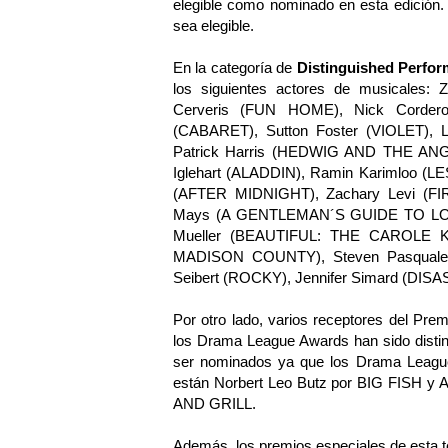
elegible como nominado en esta edición.
sea elegible.
En la categoría de
Distinguished Perfo
los siguientes actores de musicale
Cerveris (FUN HOME), Nick Cord
(CABARET), Sutton Foster (VIOLET)
Patrick Harris (HEDWIG AND THE ANG
Iglehart (ALADDIN), Ramin Karimloo (
(AFTER MIDNIGHT), Zachary Levi (FI
Mays (A GENTLEMAN´S GUIDE TO LOVE
Mueller (BEAUTIFUL: THE CAROLE K
MADISON COUNTY), Steven Pasqua
Seibert (ROCKY), Jennifer Simard (DISA
Por otro lado, varios receptores del Prem
los Drama League Awards han sido distin
ser nominados ya que los Drama League 
están Norbert Leo Butz por BIG FISH
AND GRILL.
Además, los premios especiales de esta t