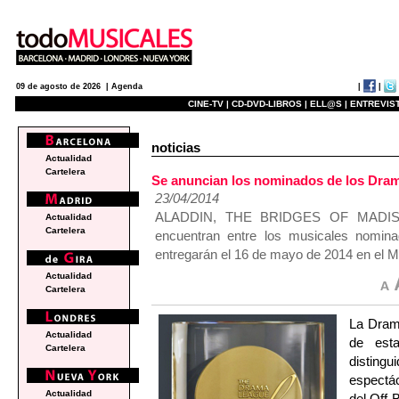
|
|
09 de agosto de 2026 |
Agenda
CINE-TV |
CD-DVD-LIBROS |
ELL@S |
ENTREVIST
noticias
Actualidad
Cartelera
Se anuncian los nominados de los Dra
23/04/2014
ALADDIN, THE BRIDGES OF MADI
Actualidad
Cartelera
encuentran entre los musicales nomin
entregarán el 16 de mayo de 2014 en el 
Actualidad
Cartelera
La Dram
Actualidad
de est
Cartelera
disting
espectá
Actualidad
del Off-