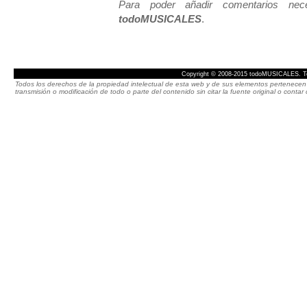
Para poder añadir comentarios neces
todoMUSICALES
.
Copyright © 2008-2015 todoMUSICALES. To
Todos los derechos de la propiedad intelectual de esta web y de sus elementos pertenecen 
transmisión o modificación de todo o parte del contenido sin citar la fuente original o cont