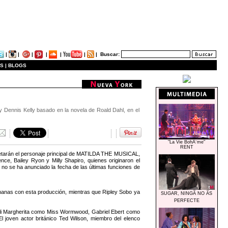
|
|
|
|
|
|
|
Buscar:
S |
BLOGS
 y Dennis Kelly basado en la novela de Roald Dahl, en el
"La Vie BohÃ¨me"
RENT
pretarán el personaje principal de MATILDA THE MUSICAL,
e, Bailey Ryon y Milly Shapiro, quienes originaron el
a no se ha anunciado la fecha de las últimas funciones de
manas con esta producción, mientras que Ripley Sobo ya
SUGAR, NINGÃ NO ÃS
PERFECTE
sli Margherita como Miss Wormwood, Gabriel Ebert como
 joven actor británico Ted Wilson, miembro del elenco