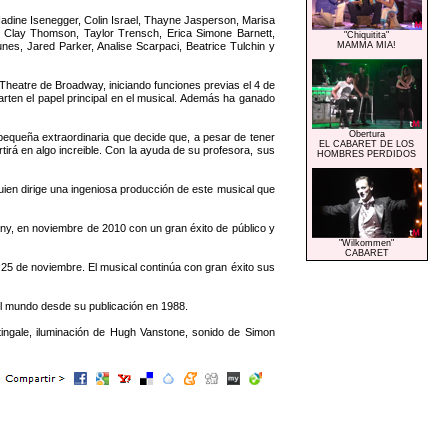
adine Isenegger, Colin Israel, Thayne Jasperson, Marisa
, Clay Thomson, Taylor Trensch, Erica Simone Barnett,
"Chiquitita"
, Jared Parker, Analise Scarpaci, Beatrice Tulchin y
MAMMA MIA!
eatre de Broadway, iniciando funciones previas el 4 de
rten el papel principal en el musical. Además ha ganado
Obertura
 pequeña extraordinaria que decide que, a pesar de tener
EL CABARET DE LOS
tirá en algo increible. Con la ayuda de su profesora, sus
HOMBRES PERDIDOS
en dirige una ingeniosa producción de este musical que
y, en noviembre de 2010 con un gran éxito de público y
"Wilkommen"
CABARET
 25 de noviembre. El musical continúa con gran éxito sus
 el mundo desde su publicación en 1988.
tingale, iluminación de Hugh Vanstone, sonido de Simon