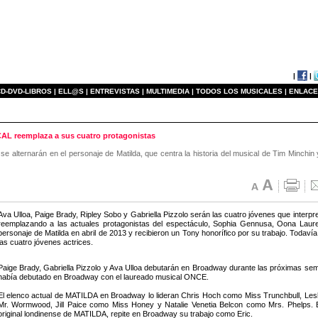
|
|
D-DVD-LIBROS |
ELL@S |
ENTREVISTAS |
MULTIMEDIA |
TODOS LOS MUSICALES |
ENLACE
L reemplaza a sus cuatro protagonistas
 se alternarán en el personaje de Matilda, que centra la historia del musical de Tim Minchin
Ava Ulloa, Paige Brady, Ripley Sobo y Gabriella Pizzolo serán las cuatro jóvenes que inter
reemplazando a las actuales protagonistas del espectáculo, Sophia Gennusa, Oona Laurenc
personaje de Matilda en abril de 2013 y recibieron un Tony honorífico por su trabajo. Todaví
las cuatro jóvenes actrices.
Paige Brady, Gabriella Pizzolo y Ava Ulloa debutarán en Broadway durante las próximas se
había debutado en Broadway con el laureado musical ONCE.
El elenco actual de MATILDA en Broadway lo lideran Chris Hoch como Miss Trunchbull, Le
Mr. Wormwood, Jill Paice como Miss Honey y Natalie Venetia Belcon como Mrs. Phelps. El
original londinense de MATILDA, repite en Broadway su trabajo como Eric.