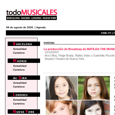
08 de agosto de 2026 |
Agenda
CINE-TV |
C
noticias
Actualidad
La producción de Broadway de MATILDA THE MUSICA
12/12/2013
Cartelera
Ava Ulloa, Paige Brady, Ripley Sobo y Gabriella Pizzolo
Shubert Theatre de Nueva York.
Actualidad
Cartelera
Actualidad
Cartelera
Actualidad
Cartelera