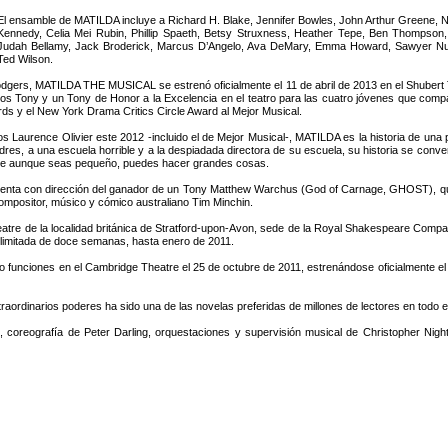
El ensamble de MATILDA incluye a Richard H. Blake, Jennifer Bowles, John Arthur Greene, N
Kennedy, Celia Mei Rubin, Phillip Spaeth, Betsy Struxness, Heather Tepe, Ben Thompson
Judah Bellamy, Jack Broderick, Marcus D’Angelo, Ava DeMary, Emma Howard, Sawyer Nunes
Ted Wilson.
ers, MATILDA THE MUSICAL se estrenó oficialmente el 11 de abril de 2013 en el Shubert Th
os Tony y un Tony de Honor a la Excelencia en el teatro para las cuatro jóvenes que compa
ds y el New York Drama Critics Circle Award al Mejor Musical.
 Laurence Olivier este 2012 -incluido el de Mejor Musical-, MATILDA es la historia de una
dres, a una escuela horrible y a la despiadada directora de su escuela, su historia se conver
que aunque seas pequeño, puedes hacer grandes cosas.
enta con dirección del ganador de un Tony Matthew Warchus (God of Carnage, GHOST), qui
compositor, músico y cómico australiano Tim Minchin.
e de la localidad británica de Stratford-upon-Avon, sede de la Royal Shakespeare Compan
 limitada de doce semanas, hasta enero de 2011.
ndo funciones en el Cambridge Theatre el 25 de octubre de 2011, estrenándose oficialmente el
traordinarios poderes ha sido una de las novelas preferidas de millones de lectores en todo
coreografía de Peter Darling, orquestaciones y supervisión musical de Christopher Nigh