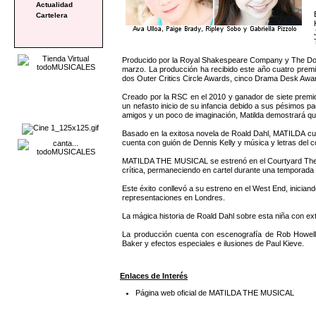
Actualidad
Cartelera
Producido por la Royal Shakespeare Company y The Dodg
marzo. La producción ha recibido este año cuatro premi
dos Outer Critics Circle Awards, cinco Drama Desk Awar
Creado por la RSC en el 2010 y ganador de siete premios
un nefasto inicio de su infancia debido a sus pésimos pa
amigos y un poco de imaginación, Matilda demostrará 
Basado en la exitosa novela de Roald Dahl, MATILDA cu
cuenta con guión de Dennis Kelly y música y letras del 
MATILDA THE MUSICAL se estrenó en el Courtyard Theatr
crítica, permaneciendo en cartel durante una temporada
Este éxito conllevó a su estreno en el West End, inicia
representaciones en Londres.
La mágica historia de Roald Dahl sobre esta niña con ex
La producción cuenta con escenografía de Rob Howell, 
Baker y efectos especiales e ilusiones de Paul Kieve.
Enlaces de Interés
Página web oficial de MATILDA THE MUSICAL