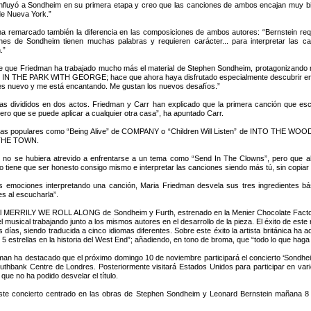
influyó a Sondheim en su primera etapa y creo que las canciones de ambos encajan muy bie
e Nueva York.”
a remarcado también la diferencia en las composiciones de ambos autores: “Bernstein requ
nes de Sondheim tienen muchas palabras y requieren carácter... para interpretar las 
.”
de que Friedman ha trabajado mucho más el material de Stephen Sondheim, protagoniz
N THE PARK WITH GEORGE; hace que ahora haya disfrutado especialmente descubrir en má
es nuevo y me está encantando. Me gustan los nuevos desafíos.”
temas divididos en dos actos. Friedman y Carr han explicado que la primera canción que 
ro que se puede aplicar a cualquier otra casa”, ha apuntado Carr.
 temas populares como “Being Alive” de COMPANY o “Children Will Listen” de INTO THE WO
 THE TOWN.
rás no se hubiera atrevido a enfrentarse a un tema como “Send In The Clowns”, pero que 
tiene que ser honesto consigo mismo e interpretar las canciones siendo más tú, sin copiar el
ntas emociones interpretando una canción, Maria Friedman desvela sus tres ingredientes bá
es al escucharla”.
sical MERRILY WE ROLL ALONG de Sondheim y Furth, estrenado en la Menier Chocolate Factor
usical trabajando junto a los mismos autores en el desarrollo de la pieza. El éxito de este 
s días, siendo traducida a cinco idiomas diferentes. Sobre este éxito la artista británica h
 5 estrellas en la historia del West End”; añadiendo, en tono de broma, que “todo lo que haga
n ha destacado que el próximo domingo 10 de noviembre participará el concierto ‘Sondheim:
Southbank Centre de Londres. Posteriormente visitará Estados Unidos para participar en var
 que no ha podido desvelar el título.
este concierto centrado en las obras de Stephen Sondheim y Leonard Bernstein mañana 8