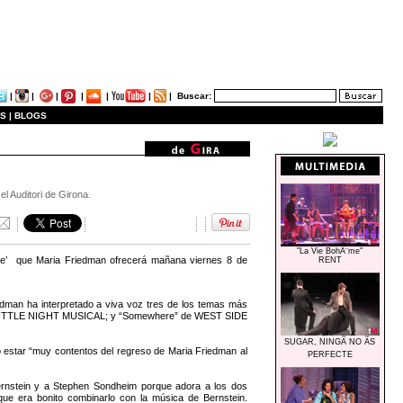
|
|
|
|
|
|
|
Buscar:
S |
BLOGS
l Auditori de Girona.
"La Vie BohÃ¨me"
evie’ que Maria Friedman ofrecerá mañana viernes 8 de
RENT
iedman ha interpretado a viva voz tres de los temas más
de A LITTLE NIGHT MUSICAL; y “Somewhere” de WEST SIDE
SUGAR, NINGÃ NO ÃS
o estar “muy contentos del regreso de Maria Friedman al
PERFECTE
Bernstein y a Stephen Sondheim porque adora a los dos
e era bonito combinarlo con la música de Bernstein.