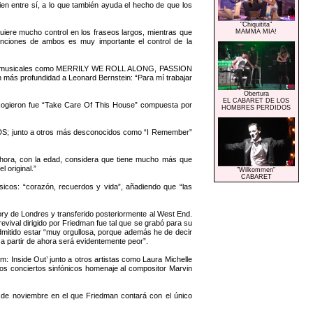
n entre sí, a lo que también ayuda el hecho de que los
"Chiquitita"
iere mucho control en los fraseos largos, mientras que
MAMMA MIA!
canciones de ambos es muy importante el control de la
ando musicales como MERRILY WE ROLL ALONG, PASSION
s profundidad a Leonard Bernstein: “Para mí trabajar
Obertura
EL CABARET DE LOS
escogieron fue “Take Care Of This House” compuesta por
HOMBRES PERDIDOS
ODS; junto a otros más desconocidos como “I Remember”
ahora, con la edad, considera que tiene mucho más que
 original.”
"Wilkommen"
CABARET
sicos: “corazón, recuerdos y vida”, añadiendo que “las
y de Londres y transferido posteriormente al West End.
revival dirigido por Friedman fue tal que se grabó para su
a admitido estar “muy orgullosa, porque además he de decir
 a partir de ahora será evidentemente peor”.
 Inside Out’ junto a otros artistas como Laura Michelle
ios conciertos sinfónicos homenaje al compositor Marvin
 de noviembre en el que Friedman contará con el único