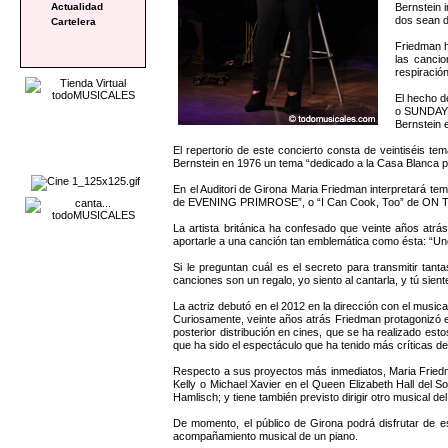
Bernstein 
Actualidad
dos sean d
Cartelera
Friedman h
las cancio
respiración
El hecho 
o SUNDAY I
Bernstein 
El repertorio de este concierto consta de veintiséis 
Bernstein en 1976 un tema “dedicado a la Casa Blanca pe
En el Auditori de Girona Maria Friedman interpretará
de EVENING PRIMROSE”, o “I Can Cook, Too” de ON
La artista británica ha confesado que veinte años at
aportarle a una canción tan emblemática como ésta: “Uno 
Si le preguntan cuál es el secreto para transmitir ta
canciones son un regalo, yo siento al cantarla, y tú sient
La actriz debutó en el 2012 en la dirección con el mu
Curiosamente, veinte años atrás Friedman protagonizó el m
posterior distribución en cines, que se ha realizado esto
que ha sido el espectáculo que ha tenido más críticas de
Respecto a sus proyectos más inmediatos, Maria Friedma
Kelly o Michael Xavier en el Queen Elizabeth Hall del 
Hamlisch; y tiene también previsto dirigir otro musical del
De momento, el público de Girona podrá disfrutar de 
acompañamiento musical de un piano.