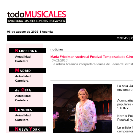
06 de agosto de 2026 |
Agenda
CINE-TV |
C
noticias
Actualidad
Maria Friedman vuelve al Festival Temporada de Giro
07/11/2013
Cartelera
La artista británica interpretará temas de Leonard Bern
Actualidad
Cartelera
La sala Ja
noviembre 
Actualidad
Acompañada
Cartelera
populares 
STORY.
Actualidad
Narcís Pui
Festival, 
Cartelera
La artista
composito