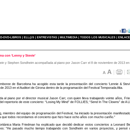
|
|
D-DVD-LIBROS |
ELL@S |
ENTREVISTAS |
MULTIMEDIA |
TODOS LOS MUSICALES |
ENLACE
na con ‘Lenny y Stevie’
stein y Stephen Sondheim acompañada al piano por Jason Carr el 8 de noviembre de 2013 en e
mboree de Barcelona ha acogido esta tarde la presentación del concierto ‘Lennie & St
de 2013 en el Auditori de Girona dentro de la programación del Festival Temporada Alta.
 al piano por el director musical Jason Carr, con quien lleva trabajando veinte años, Fr
del repertorio de este concierto: “Losing My Mind” de FOLLIES; “Send In The Clowns” 
g, miembro del equipo de programación del Festival, ha iniciado la presentación manifestad
ya que todos recordamos el concierto que hizo hace ocho años con mucho cariño.”
 británica Maria Friedman ha explicado que decidió dedicar estos conciertos a Leonard 
res: “He pasado mucho tiempo trabajando con Sondheim en varios proyectos, y pensé qu