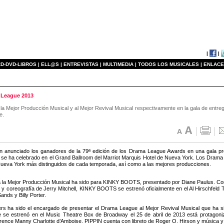
|
|
D-DVD-LIBROS |
ELL@S |
ENTREVISTAS |
MULTIMEDIA |
TODOS LOS MUSICALES |
ENLACE
 League 2013
la Mejor Producción Musical y al Mejor Revival Musical respectivamente en la gala de ent
e.
n anunciado los ganadores de la 79ª edición de los Drama League Awards en una gala p
 se ha celebrado en el Grand Ballroom del Marriot Marquis Hotel de Nueva York. Los Drama L
Nueva York más distinguidos de cada temporada, así como a las mejores producciones.
a la Mejor Producción Musical ha sido para KINKY BOOTS, presentado por Diane Paulus. Con
n y coreografía de Jerry Mitchell, KINKY BOOTS se estrenó oficialmente en el Al Hirschfeld
ands y Billy Porter.
rs ha sido el encargado de presentar el Drama League al Mejor Revival Musical que ha sid
 se estrenó en el Music Theatre Box de Broadway el 25 de abril de 2013 está protagon
rrence Manny Charlotte d’Amboise. PIPPIN cuenta con libreto de Roger O. Hirson y músic