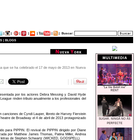
|
|
|
|
|
|
|
Buscar:
S |
BLOGS
rega que se ha celebrado el 17 de mayo de 2013 en Nueva
"La Vie BohÃ¨me"
RENT
resentada por los actores Debra Messing y David Hyde
eague rinden tributo anualmente a los profesionales del
 canciones de Cyndi Lauper, libreto de Harvey Fierstein
 Theatre de Broadway el 4 de abril de 2013 protagonizado
SUGAR, NINGÃ NO ÃS
PERFECTE
o para PIPPIN. El revival de PIPPIN dirigido por Diane
izada por Matthew James Thomas, Patina Miller, Andrea
a y letras de Stephen Schwartz (WICKED, GODSPELL).