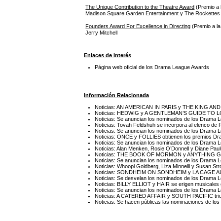
The Unique Contribution to the Theatre Award
(Premio a l
Madison Square Garden Entertainment y The Rockettes
Founders Award For Excellence in Directing
(Premio a la
Jerry Mitchell
Enlaces de Interés
Página web oficial de los Drama League Awards
Información Relacionada
Noticias: AN AMERICAN IN PARIS y THE KING AND 
Noticias: HEDWIG y A GENTLEMAN’S GUIDE TO L
Noticias: Se anuncian los nominados de los Drama
Noticias: Tovah Feldshuh se incorpora al elenco d
Noticias: Se anuncian los nominados de los Drama
Noticias: ONCE y FOLLIES obtienen los premios D
Noticias: Se anuncian los nominados de los Drama
Noticias: Alan Menken, Rosie O’Donnell y Diane Pa
Noticias: THE BOOK OF MORMON y ANYTHING GOE
Noticias: Se anuncian los nominados de los Drama
Noticias: Whoopi Goldberg, Liza Minnelli y Susan S
Noticias: SONDHEIM ON SONDHEIM y LA CAGE AUX
Noticias: Se desvelan los nominados de los Drama
Noticias: BILLY ELLIOT y HAIR se erigen musicale
Noticias: Se anuncian los nominados de los Drama
Noticias: A CATERED AFFAIR y SOUTH PACIFIC tri
Noticias: Se hacen públicas las nominaciones de l