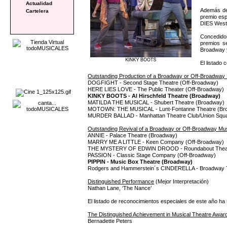
Actualidad
Además de
Cartelera
premio esp
DIES West 
Concedidos
premios s
Broadway y
El listado
Outstanding Production of a Broadway or Off-Broadway
DOGFIGHT - Second Stage Theatre (Off-Broadway)
HERE LIES LOVE - The Public Theater (Off-Broadway)
KINKY BOOTS - Al Hirschfeld Theatre (Broadway)
MATILDA THE MUSICAL - Shubert Theatre (Broadway)
MOTOWN: THE MUSICAL - Lunt-Fontanne Theatre (Br
MURDER BALLAD - Manhattan Theatre Club/Union Squa
Outstanding Revival of a Broadway or Off-Broadway Mus
ANNIE - Palace Theatre (Broadway)
MARRY ME A LITTLE - Keen Company (Off-Broadway)
THE MYSTERY OF EDWIN DROOD - Roundabout Theatr
PASSION - Classic Stage Company (Off-Broadway)
PIPPIN - Music Box Theatre (Broadway)
Rodgers and Hammerstein´s CINDERELLA - Broadway 
Distinguished Performance
(Mejor Interpretación)
Nathan Lane, ‘The Nance’
El listado de reconocimientos especiales de este año ha s
The Distinguished Achievement in Musical Theatre Awar
Bernadette Peters