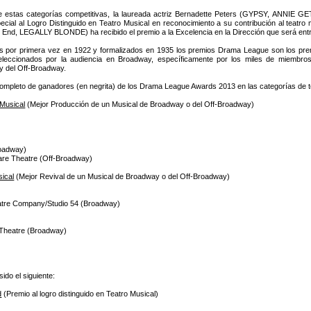
 estas categorías competitivas, la laureada actriz Bernadette Peters (GYPSY, ANNIE
ecial al Logro Distinguido en Teatro Musical en reconocimiento a su contribución al tea
End, LEGALLY BLONDE) ha recibido el premio a la Excelencia en la Dirección que será ent
 por primera vez en 1922 y formalizados en 1935 los premios Drama League son los prem
eleccionados por la audiencia en Broadway, específicamente por los miles de miembr
 del Off-Broadway.
 completo de ganadores (en negrita) de los Drama League Awards 2013 en las categorías de te
 Musical
(Mejor Producción de un Musical de Broadway o del Off-Broadway)
oadway)
re Theatre (Off-Broadway)
ical
(Mejor Revival de un Musical de Broadway o del Off-Broadway)
e Company/Studio 54 (Broadway)
Theatre (Broadway)
ido el siguiente:
d
(Premio al logro distinguido en Teatro Musical)