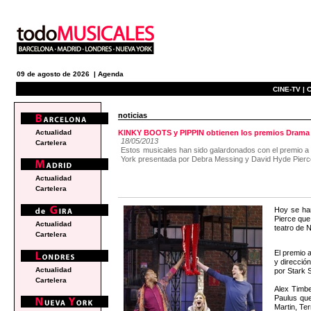
09 de agosto de 2026 |
Agenda
CINE-TV |
C
noticias
Actualidad
KINKY BOOTS y PIPPIN obtienen los premios Drama
18/05/2013
Cartelera
Estos musicales han sido galardonados con el premio a 
York presentada por Debra Messing y David Hyde Pierc
Actualidad
Cartelera
Hoy se ha
Pierce que
Actualidad
teatro de 
Cartelera
El premio 
y direcció
Actualidad
por Stark S
Cartelera
Alex Timbe
Paulus que
Martin, Te