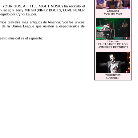
 GET YOUR GUN, A LITTLE NIGHT MUSIC) ha recibido el
tro musical; y Jerry Mitchell (KINKY BOOTS, LOVE NEVER
"Chiquitita"
regado por Cyndi Lauper.
MAMMA MIA!
ios teatrales más antiguos de América. Son los únicos
os de la Drama League que asisten a espectáculos de
atro musical es el siguiente:
Obertura
EL CABARET DE LOS
HOMBRES PERDIDOS
"Wilkommen"
CABARET