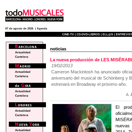
07 de agosto de 2026 |
Agenda
CINE-TV |
CD-DVD-LIBROS |
ELL@S |
ENTREVIST
noticias
Actualidad
Cartelera
La nueva producción de LES MISÉRABLE
19/02/2013
Cameron Mackintosh ha anunciado oficial
Actualidad
Cartelera
aniversario del musical de Schönberg y B
estrenará en Broadway el próximo año.
Actualidad
Cartelera
El pro
Actualidad
oficial
Cartelera
MISÉRAB
nuevas 
Actualidad
2014. T