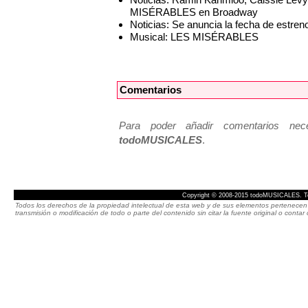
MISÉRABLES en Broadway
Noticias: Se anuncia la fecha de es
Musical: LES MISÉRABLES
Comentarios
Para poder añadir comentarios neces
todoMUSICALES
.
Copyright © 2008-2015 todoMUSICALES. To
Todos los derechos de la propiedad intelectual de esta web y de sus elementos pertenecen 
transmisión o modificación de todo o parte del contenido sin citar la fuente original o cont